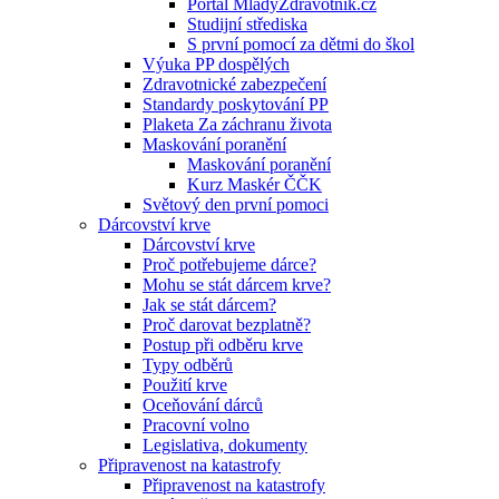
Portál MladyZdravotnik.cz
Studijní střediska
S první pomocí za dětmi do škol
Výuka PP dospělých
Zdravotnické zabezpečení
Standardy poskytování PP
Plaketa Za záchranu života
Maskování poranění
Maskování poranění
Kurz Maskér ČČK
Světový den první pomoci
Dárcovství krve
Dárcovství krve
Proč potřebujeme dárce?
Mohu se stát dárcem krve?
Jak se stát dárcem?
Proč darovat bezplatně?
Postup při odběru krve
Typy odběrů
Použití krve
Oceňování dárců
Pracovní volno
Legislativa, dokumenty
Připravenost na katastrofy
Připravenost na katastrofy