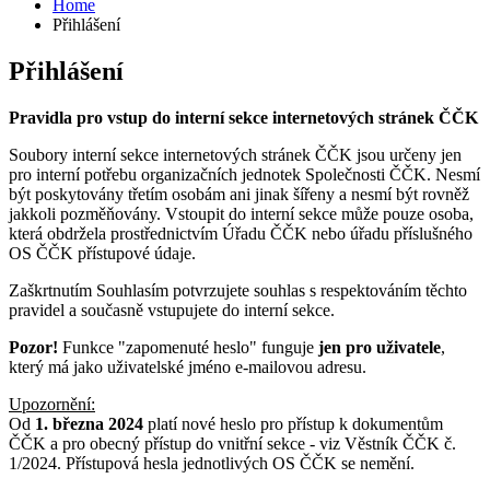
Home
Přihlášení
Přihlášení
Pravidla pro vstup do interní sekce internetových stránek ČČK
Soubory interní sekce internetových stránek ČČK jsou určeny jen
pro interní potřebu organizačních jednotek Společnosti ČČK. Nesmí
být poskytovány třetím osobám ani jinak šířeny a nesmí být rovněž
jakkoli pozměňovány. Vstoupit do interní sekce může pouze osoba,
která obdržela prostřednictvím Úřadu ČČK nebo úřadu příslušného
OS ČČK přístupové údaje.
Zaškrtnutím Souhlasím potvrzujete souhlas s respektováním těchto
pravidel a současně vstupujete do interní sekce.
Pozor!
Funkce "zapomenuté heslo" funguje
jen pro uživatele
,
který má jako uživatelské jméno e-mailovou adresu.
Upozornění:
Od
1. března 2024
platí nové heslo pro přístup k dokumentům
ČČK a pro obecný přístup do vnitřní sekce - viz Věstník ČČK č.
1/2024. Přístupová hesla jednotlivých OS ČČK se nemění.