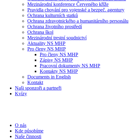
Mezinárodní konference Červeného kříže
Pravidla chování pro vojenské a bezpeč. agentury
Ochrana kulturních statků
Ochrana zdravotnického a humanitárního personálu
Ochrana životního prostředí
Ochrana škol
Mezinárodní trestní soudnictví
Aktuality NS MHP
Pro členy NS MHP
Pro členy NS MHP
Zápisy NS MHP
Pracovní dokumenty NS MHP
Kontakty NS MHP
Documents in English
Kontakt
Naši sponzoři a partneři
Kvízy
O nás
Kde působíme
Naše činnosti