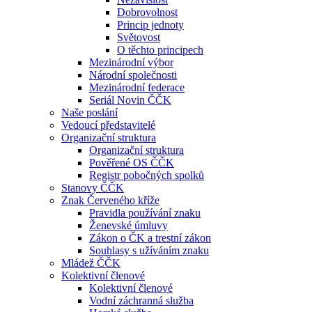
Dobrovolnost
Princip jednoty
Světovost
O těchto principech
Mezinárodní výbor
Národní společnosti
Mezinárodní federace
Seriál Novin ČČK
Naše poslání
Vedoucí představitelé
Organizační struktura
Organizační struktura
Pověřené OS ČČK
Registr pobočných spolků
Stanovy ČČK
Znak Červeného kříže
Pravidla používání znaku
Ženevské úmluvy
Zákon o ČK a trestní zákon
Souhlasy s užíváním znaku
Mládež ČČK
Kolektivní členové
Kolektivní členové
Vodní záchranná služba