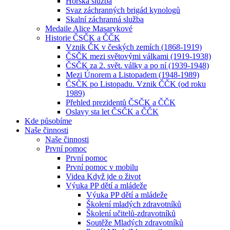
Horská služba
Svaz záchranných brigád kynologů
Skalní záchranná služba
Medaile Alice Masarykové
Historie ČSČK a ČČK
Vznik ČK v českých zemích (1868-1919)
ČSČK mezi světovými válkami (1919-1938)
ČSČK za 2. svět. války a po ní (1939-1948)
Mezi Únorem a Listopadem (1948-1989)
ČSČK po Listopadu. Vznik ČČK (od roku
1989)
Přehled prezidentů ČSČK a ČČK
Oslavy sta let ČSČK a ČČK
Kde působíme
Naše činnosti
Naše činnosti
První pomoc
První pomoc
První pomoc v mobilu
Videa Když jde o život
Výuka PP dětí a mládeže
Výuka PP dětí a mládeže
Školení mladých zdravotníků
Školení učitelů-zdravotníků
Soutěže Mladých zdravotníků