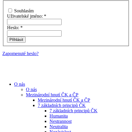
Souhlasím
Uživatelské jméno:
*
Heslo:
*
Zapomenuté heslo?
O nás
O nás
Mezinárodní hnutí ČK a ČP
Mezinárodní hnutí ČK a ČP
7 základních principů ČK
7 základních principů ČK
Humanita
Nestrannost
Neutralita
Nezávislost