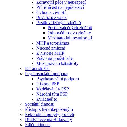
Zdravotní péče v nebezpečí
Přímá účast na nepřátelství
Ochrana civilistů
Privatizace válek
Postih válečných zločinů
Postih válečných zločinů
Odpovědnost za zločiny
Mezinárodní trestní soud
MHP a terorizmus
Nucené zmizení
Z historie MHP
Právo na použití síly
Mez. právo a katastrofy
Pátrací služba
Psychosociální podpora
Psychosociální podpora
Historie PSP
Vzdělávání v PSP
Národní tým PSP
Zvládneš to
Sociální činnosti
Přístup k hendikepovaným
Rekondiční pobyty pro děti
Dětská léčebna Bukovany
Ediční činnost