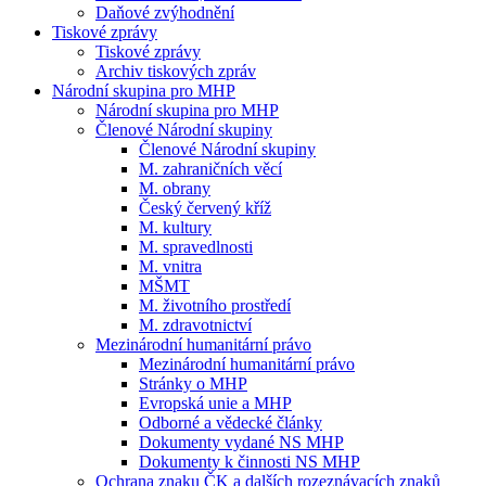
Daňové zvýhodnění
Tiskové zprávy
Tiskové zprávy
Archiv tiskových zpráv
Národní skupina pro MHP
Národní skupina pro MHP
Členové Národní skupiny
Členové Národní skupiny
M. zahraničních věcí
M. obrany
Český červený kříž
M. kultury
M. spravedlnosti
M. vnitra
MŠMT
M. životního prostředí
M. zdravotnictví
Mezinárodní humanitární právo
Mezinárodní humanitární právo
Stránky o MHP
Evropská unie a MHP
Odborné a vědecké články
Dokumenty vydané NS MHP
Dokumenty k činnosti NS MHP
Ochrana znaku ČK a dalších rozeznávacích znaků