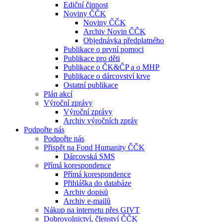
Ediční činnost
Noviny ČČK
Noviny ČČK
Archiv Novin ČČK
Objednávka předplatného
Publikace o první pomoci
Publikace pro děti
Publikace o ČK&ČP a o MHP
Publikace o dárcovství krve
Ostatní publikace
Plán akcí
Výroční zprávy
Výroční zprávy
Archiv výročních zpráv
Podpořte nás
Podpořte nás
Přispět na Fond Humanity ČČK
Dárcovská SMS
Přímá korespondence
Přímá korespondence
Přihláška do databáze
Archiv dopisů
Archiv e-mailů
Nákup na internetu přes GIVT
Dobrovolnictví, členství ČČK