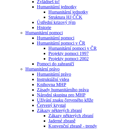
Zvládneš to!
Humanitární jednotky
Humanitární jednotky
Struktura HJ ČČK
Ústřední krizový tým
Historie
Humanitární pomoci
Humanitární pomoci
Humanitární pomoci v ČR
Humanitární pomoci v ČR
Projekty pomoci 1997
Projekty pomoci 2002
Pomoci do zahraničí
Humanitární právo
Humanitární právo
Instruktážní videa
Knihovna MHP
Zásady humanitárního práva
Národní skupina pro MHP
Užívání znaku červeného kříže
Červený krystal
Zákazy některých zbraní
Zákazy některých zbraní
Jaderné zbraně
Konvenční zbraně - trendy