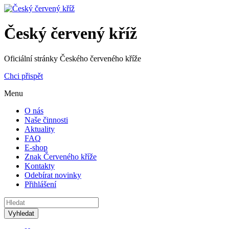
Český červený kříž
Oficiální stránky Českého červeného kříže
Chci přispět
Menu
O nás
Naše činnosti
Aktuality
FAQ
E-shop
Znak Červeného kříže
Kontakty
Odebírat novinky
Přihlášení