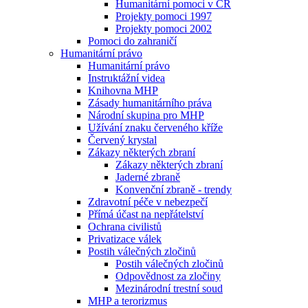
Humanitární pomoci v ČR
Projekty pomoci 1997
Projekty pomoci 2002
Pomoci do zahraničí
Humanitární právo
Humanitární právo
Instruktážní videa
Knihovna MHP
Zásady humanitárního práva
Národní skupina pro MHP
Užívání znaku červeného kříže
Červený krystal
Zákazy některých zbraní
Zákazy některých zbraní
Jaderné zbraně
Konvenční zbraně - trendy
Zdravotní péče v nebezpečí
Přímá účast na nepřátelství
Ochrana civilistů
Privatizace válek
Postih válečných zločinů
Postih válečných zločinů
Odpovědnost za zločiny
Mezinárodní trestní soud
MHP a terorizmus