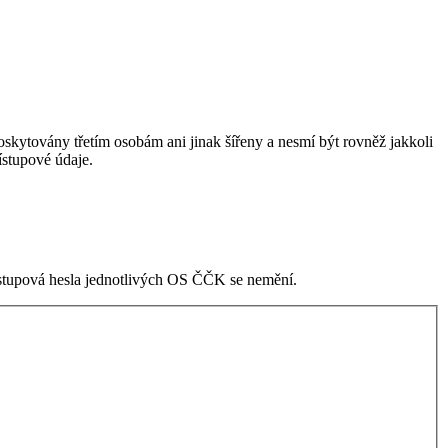
skytovány třetím osobám ani jinak šířeny a nesmí být rovněž jakkoli
stupové údaje.
ístupová hesla jednotlivých OS ČČK se nemění.