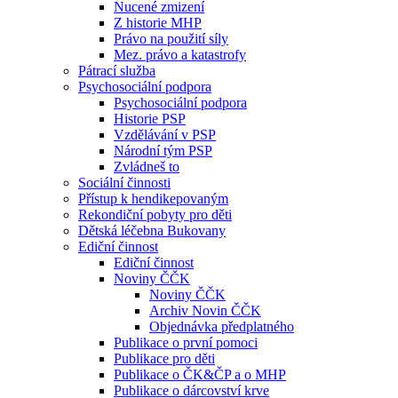
Nucené zmizení
Z historie MHP
Právo na použití síly
Mez. právo a katastrofy
Pátrací služba
Psychosociální podpora
Psychosociální podpora
Historie PSP
Vzdělávání v PSP
Národní tým PSP
Zvládneš to
Sociální činnosti
Přístup k hendikepovaným
Rekondiční pobyty pro děti
Dětská léčebna Bukovany
Ediční činnost
Ediční činnost
Noviny ČČK
Noviny ČČK
Archiv Novin ČČK
Objednávka předplatného
Publikace o první pomoci
Publikace pro děti
Publikace o ČK&ČP a o MHP
Publikace o dárcovství krve