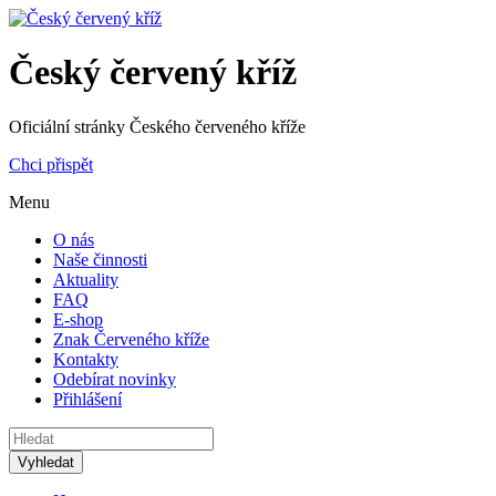
Český červený kříž
Oficiální stránky Českého červeného kříže
Chci přispět
Menu
O nás
Naše činnosti
Aktuality
FAQ
E-shop
Znak Červeného kříže
Kontakty
Odebírat novinky
Přihlášení