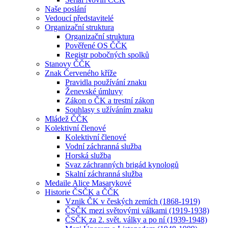
Naše poslání
Vedoucí představitelé
Organizační struktura
Organizační struktura
Pověřené OS ČČK
Registr pobočných spolků
Stanovy ČČK
Znak Červeného kříže
Pravidla používání znaku
Ženevské úmluvy
Zákon o ČK a trestní zákon
Souhlasy s užíváním znaku
Mládež ČČK
Kolektivní členové
Kolektivní členové
Vodní záchranná služba
Horská služba
Svaz záchranných brigád kynologů
Skalní záchranná služba
Medaile Alice Masarykové
Historie ČSČK a ČČK
Vznik ČK v českých zemích (1868-1919)
ČSČK mezi světovými válkami (1919-1938)
ČSČK za 2. svět. války a po ní (1939-1948)