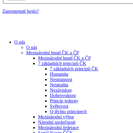
Zapomenuté heslo?
O nás
O nás
Mezinárodní hnutí ČK a ČP
Mezinárodní hnutí ČK a ČP
7 základních principů ČK
7 základních principů ČK
Humanita
Nestrannost
Neutralita
Nezávislost
Dobrovolnost
Princip jednoty
Světovost
O těchto principech
Mezinárodní výbor
Národní společnosti
Mezinárodní federace
Seriál Novin ČČK