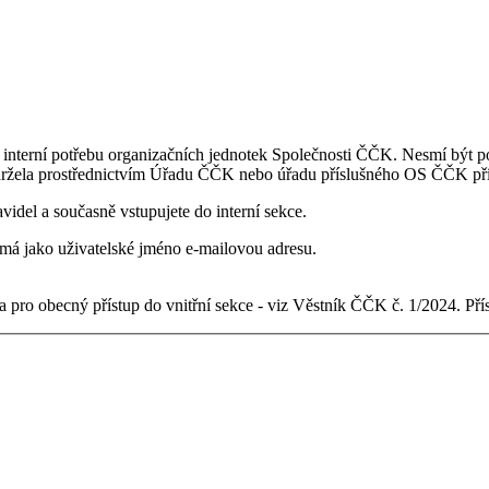
 interní potřebu organizačních jednotek Společnosti ČČK. Nesmí být po
držela prostřednictvím Úřadu ČČK nebo úřadu příslušného OS ČČK pří
videl a současně vstupujete do interní sekce.
ý má jako uživatelské jméno e-mailovou adresu.
 pro obecný přístup do vnitřní sekce - viz Věstník ČČK č. 1/2024. Př