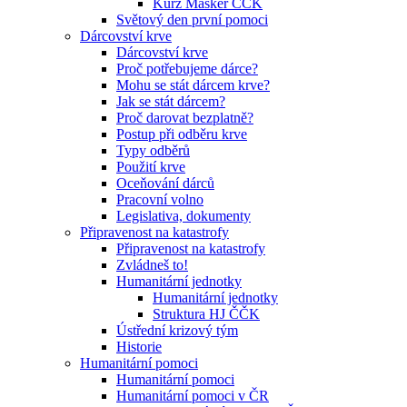
Kurz Maskér ČČK
Světový den první pomoci
Dárcovství krve
Dárcovství krve
Proč potřebujeme dárce?
Mohu se stát dárcem krve?
Jak se stát dárcem?
Proč darovat bezplatně?
Postup při odběru krve
Typy odběrů
Použití krve
Oceňování dárců
Pracovní volno
Legislativa, dokumenty
Připravenost na katastrofy
Připravenost na katastrofy
Zvládneš to!
Humanitární jednotky
Humanitární jednotky
Struktura HJ ČČK
Ústřední krizový tým
Historie
Humanitární pomoci
Humanitární pomoci
Humanitární pomoci v ČR