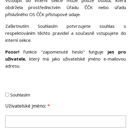
Vstoupit do interní sekce může pouze osoba, která
obdržela prostřednictvím Úřadu ČČK nebo úřadu
příslušného OS ČČK přístupové údaje.
Zaškrtnutím Souhlasím potvrzujete souhlas s
respektováním těchto pravidel a současně vstupujete do
interní sekce.
Pozor!
Funkce "zapomenuté heslo" funguje
jen pro
uživatele
, který má jako uživatelské jméno e-mailovou
adresu.
Souhlasím
Uživatelské jméno:
*