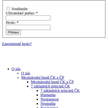
Souhlasím
Uživatelské jméno:
*
Heslo:
*
Zapomenuté heslo?
O nás
O nás
Mezinárodní hnutí ČK a ČP
Mezinárodní hnutí ČK a ČP
7 základních principů ČK
7 základních principů ČK
Humanita
Nestrannost
Neutralita
Nezávislost