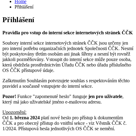
Home
Přihlášení
Přihlášení
Pravidla pro vstup do interní sekce internetových stránek ČČK
Soubory interní sekce internetových stránek ČČK jsou určeny jen
pro interní potřebu organizačních jednotek Společnosti ČČK. Nesmí
být poskytovány třetím osobám ani jinak šířeny a nesmí být rovněž
jakkoli pozměňovány. Vstoupit do interní sekce může pouze osoba,
která obdržela prostřednictvím Úřadu ČČK nebo úřadu příslušného
OS ČČK přístupové údaje.
Zaškrtnutím Souhlasím potvrzujete souhlas s respektováním těchto
pravidel a současně vstupujete do interní sekce.
Pozor!
Funkce "zapomenuté heslo" funguje
jen pro uživatele
,
který má jako uživatelské jméno e-mailovou adresu.
Upozornění:
Od
1. března 2024
platí nové heslo pro přístup k dokumentům
ČČK a pro obecný přístup do vnitřní sekce - viz Věstník ČČK č.
1/2024. Přístupová hesla jednotlivých OS ČČK se nemění.