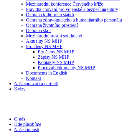
Mezinárodní konference Červeného kříže
Pravidla chování pro vojenské a bezpeč. agentury
Ochrana kulturních statků
Ochrana zdravotnického a humanitárního personálu
Ochrana životního prostředí
Ochrana škol
Mezinárodní trestní soudnictví
Aktuality NS MHP
Pro členy NS MHP
Pro členy NS MHP
Zápisy NS MHP
Kontakty NS MHP
Pracovní dokumenty NS MHP
Documents in English
Kontakt
Naši sponzoři a partneři
Kvízy
O nás
Kde působíme
Naše činnosti