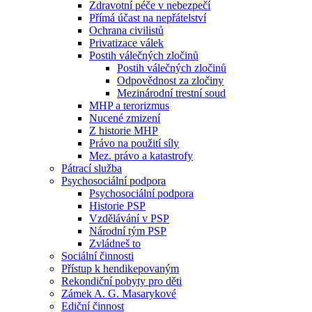
Zdravotní péče v nebezpečí
Přímá účast na nepřátelství
Ochrana civilistů
Privatizace válek
Postih válečných zločinů
Postih válečných zločinů
Odpovědnost za zločiny
Mezinárodní trestní soud
MHP a terorizmus
Nucené zmizení
Z historie MHP
Právo na použití síly
Mez. právo a katastrofy
Pátrací služba
Psychosociální podpora
Psychosociální podpora
Historie PSP
Vzdělávání v PSP
Národní tým PSP
Zvládneš to
Sociální činnosti
Přístup k hendikepovaným
Rekondiční pobyty pro děti
Zámek A. G. Masarykové
Ediční činnost