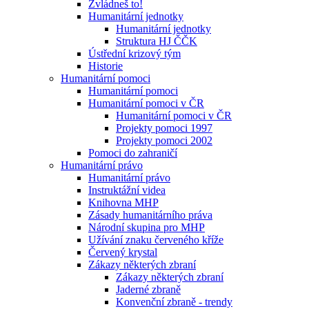
Zvládneš to!
Humanitární jednotky
Humanitární jednotky
Struktura HJ ČČK
Ústřední krizový tým
Historie
Humanitární pomoci
Humanitární pomoci
Humanitární pomoci v ČR
Humanitární pomoci v ČR
Projekty pomoci 1997
Projekty pomoci 2002
Pomoci do zahraničí
Humanitární právo
Humanitární právo
Instruktážní videa
Knihovna MHP
Zásady humanitárního práva
Národní skupina pro MHP
Užívání znaku červeného kříže
Červený krystal
Zákazy některých zbraní
Zákazy některých zbraní
Jaderné zbraně
Konvenční zbraně - trendy