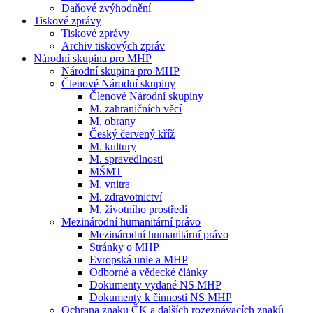
Daňové zvýhodnění
Tiskové zprávy
Tiskové zprávy
Archiv tiskových zpráv
Národní skupina pro MHP
Národní skupina pro MHP
Členové Národní skupiny
Členové Národní skupiny
M. zahraničních věcí
M. obrany
Český červený kříž
M. kultury
M. spravedlnosti
MŠMT
M. vnitra
M. zdravotnictví
M. životního prostředí
Mezinárodní humanitární právo
Mezinárodní humanitární právo
Stránky o MHP
Evropská unie a MHP
Odborné a vědecké články
Dokumenty vydané NS MHP
Dokumenty k činnosti NS MHP
Ochrana znaku ČK a dalších rozeznávacích znaků