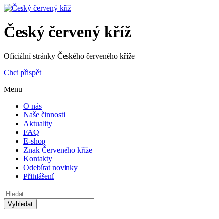
Český červený kříž
Oficiální stránky Českého červeného kříže
Chci přispět
Menu
O nás
Naše činnosti
Aktuality
FAQ
E-shop
Znak Červeného kříže
Kontakty
Odebírat novinky
Přihlášení