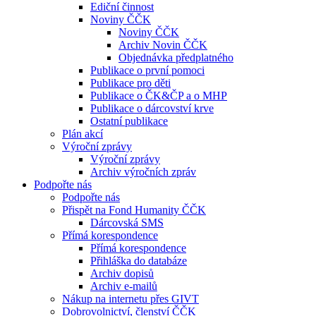
Ediční činnost
Noviny ČČK
Noviny ČČK
Archiv Novin ČČK
Objednávka předplatného
Publikace o první pomoci
Publikace pro děti
Publikace o ČK&ČP a o MHP
Publikace o dárcovství krve
Ostatní publikace
Plán akcí
Výroční zprávy
Výroční zprávy
Archiv výročních zpráv
Podpořte nás
Podpořte nás
Přispět na Fond Humanity ČČK
Dárcovská SMS
Přímá korespondence
Přímá korespondence
Přihláška do databáze
Archiv dopisů
Archiv e-mailů
Nákup na internetu přes GIVT
Dobrovolnictví, členství ČČK