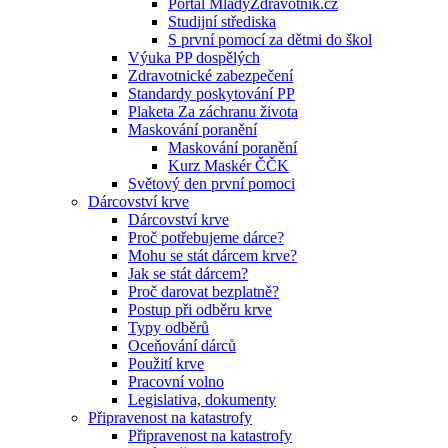
Portál MladyZdravotnik.cz
Studijní střediska
S první pomocí za dětmi do škol
Výuka PP dospělých
Zdravotnické zabezpečení
Standardy poskytování PP
Plaketa Za záchranu života
Maskování poranění
Maskování poranění
Kurz Maskér ČČK
Světový den první pomoci
Dárcovství krve
Dárcovství krve
Proč potřebujeme dárce?
Mohu se stát dárcem krve?
Jak se stát dárcem?
Proč darovat bezplatně?
Postup při odběru krve
Typy odběrů
Oceňování dárců
Použití krve
Pracovní volno
Legislativa, dokumenty
Připravenost na katastrofy
Připravenost na katastrofy