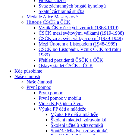
Horská služba
Svaz záchranných brigád kynologů
Skalní záchranná služba
Medaile Alice Masarykové
Historie ČSČK a ČČK
Vznik ČK v českých zemích (1868-1919)
ČSČK mezi světovými válkami (1919-1938)
ČSČK za 2. svět. války a po ní (1939-1948)
Mezi Únorem a Listopadem (1948-1989)
ČSČK po Listopadu. Vznik ČČK (od roku
1989)
Přehled prezidentů ČSČK a ČČK
Oslavy sta let ČSČK a ČČK
Kde působíme
Naše činnosti
Naše činnosti
První pomoc
První pomoc
První pomoc v mobilu
Videa Když jde o život
Výuka PP dětí a mládeže
Výuka PP dětí a mládeže
Školení mladých zdravotníků
Školení učitelů-zdravotníků
Soutěže Mladých zdravotníků