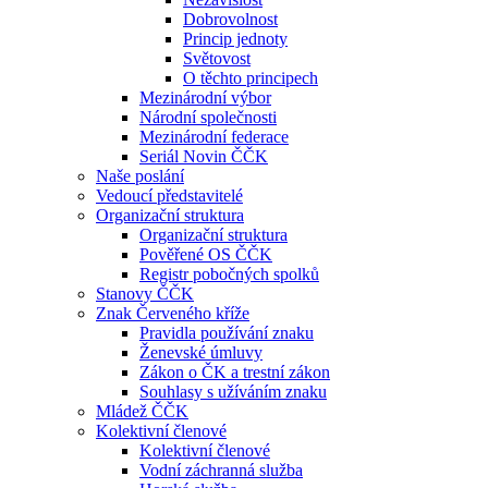
Dobrovolnost
Princip jednoty
Světovost
O těchto principech
Mezinárodní výbor
Národní společnosti
Mezinárodní federace
Seriál Novin ČČK
Naše poslání
Vedoucí představitelé
Organizační struktura
Organizační struktura
Pověřené OS ČČK
Registr pobočných spolků
Stanovy ČČK
Znak Červeného kříže
Pravidla používání znaku
Ženevské úmluvy
Zákon o ČK a trestní zákon
Souhlasy s užíváním znaku
Mládež ČČK
Kolektivní členové
Kolektivní členové
Vodní záchranná služba