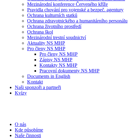
Mezinárodní konference Červeného kříže
Pravidla chování pro vojenské a bezpeč. agentury
Ochrana kulturních statků
Ochrana zdravotnického a humanitárního personálu
Ochrana životního prostředí
Ochrana škol
Mezinárodní trestní soudnictví
Aktuality NS MHP
Pro členy NS MHP
Pro členy NS MHP
Zápisy NS MHP
Kontakty NS MHP
Pracovní dokumenty NS MHP
Documents in English
Kontakt
Naši sponzoři a partneři
Kvízy
O nás
Kde působíme
Naše činnosti