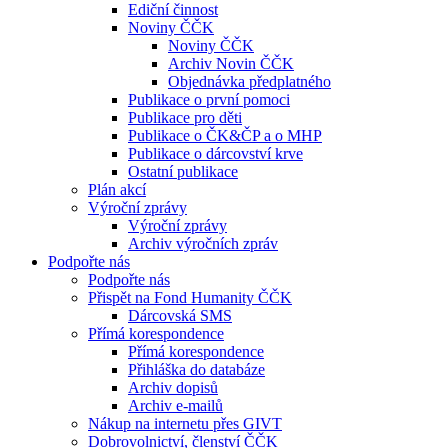
Ediční činnost
Noviny ČČK
Noviny ČČK
Archiv Novin ČČK
Objednávka předplatného
Publikace o první pomoci
Publikace pro děti
Publikace o ČK&ČP a o MHP
Publikace o dárcovství krve
Ostatní publikace
Plán akcí
Výroční zprávy
Výroční zprávy
Archiv výročních zpráv
Podpořte nás
Podpořte nás
Přispět na Fond Humanity ČČK
Dárcovská SMS
Přímá korespondence
Přímá korespondence
Přihláška do databáze
Archiv dopisů
Archiv e-mailů
Nákup na internetu přes GIVT
Dobrovolnictví, členství ČČK