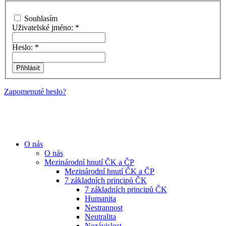
Souhlasím
Uživatelské jméno:
*
Heslo:
*
Zapomenuté heslo?
O nás
O nás
Mezinárodní hnutí ČK a ČP
Mezinárodní hnutí ČK a ČP
7 základních principů ČK
7 základních principů ČK
Humanita
Nestrannost
Neutralita
Nezávislost