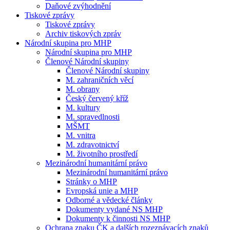
Daňové zvýhodnění
Tiskové zprávy
Tiskové zprávy
Archiv tiskových zpráv
Národní skupina pro MHP
Národní skupina pro MHP
Členové Národní skupiny
Členové Národní skupiny
M. zahraničních věcí
M. obrany
Český červený kříž
M. kultury
M. spravedlnosti
MŠMT
M. vnitra
M. zdravotnictví
M. životního prostředí
Mezinárodní humanitární právo
Mezinárodní humanitární právo
Stránky o MHP
Evropská unie a MHP
Odborné a vědecké články
Dokumenty vydané NS MHP
Dokumenty k činnosti NS MHP
Ochrana znaku ČK a dalších rozeznávacích znaků