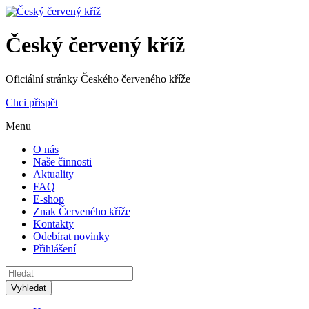
Český červený kříž
Oficiální stránky Českého červeného kříže
Chci přispět
Menu
O nás
Naše činnosti
Aktuality
FAQ
E-shop
Znak Červeného kříže
Kontakty
Odebírat novinky
Přihlášení