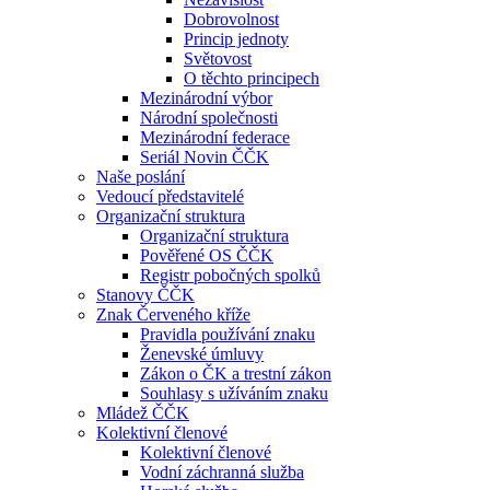
Dobrovolnost
Princip jednoty
Světovost
O těchto principech
Mezinárodní výbor
Národní společnosti
Mezinárodní federace
Seriál Novin ČČK
Naše poslání
Vedoucí představitelé
Organizační struktura
Organizační struktura
Pověřené OS ČČK
Registr pobočných spolků
Stanovy ČČK
Znak Červeného kříže
Pravidla používání znaku
Ženevské úmluvy
Zákon o ČK a trestní zákon
Souhlasy s užíváním znaku
Mládež ČČK
Kolektivní členové
Kolektivní členové
Vodní záchranná služba