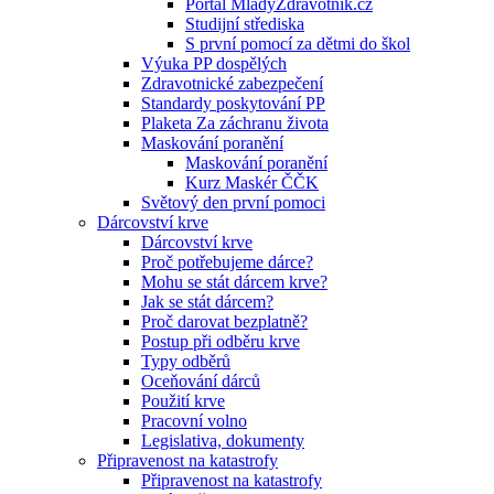
Portál MladyZdravotnik.cz
Studijní střediska
S první pomocí za dětmi do škol
Výuka PP dospělých
Zdravotnické zabezpečení
Standardy poskytování PP
Plaketa Za záchranu života
Maskování poranění
Maskování poranění
Kurz Maskér ČČK
Světový den první pomoci
Dárcovství krve
Dárcovství krve
Proč potřebujeme dárce?
Mohu se stát dárcem krve?
Jak se stát dárcem?
Proč darovat bezplatně?
Postup při odběru krve
Typy odběrů
Oceňování dárců
Použití krve
Pracovní volno
Legislativa, dokumenty
Připravenost na katastrofy
Připravenost na katastrofy