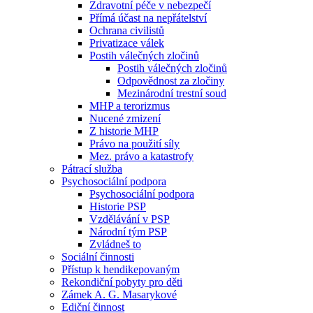
Zdravotní péče v nebezpečí
Přímá účast na nepřátelství
Ochrana civilistů
Privatizace válek
Postih válečných zločinů
Postih válečných zločinů
Odpovědnost za zločiny
Mezinárodní trestní soud
MHP a terorizmus
Nucené zmizení
Z historie MHP
Právo na použití síly
Mez. právo a katastrofy
Pátrací služba
Psychosociální podpora
Psychosociální podpora
Historie PSP
Vzdělávání v PSP
Národní tým PSP
Zvládneš to
Sociální činnosti
Přístup k hendikepovaným
Rekondiční pobyty pro děti
Zámek A. G. Masarykové
Ediční činnost