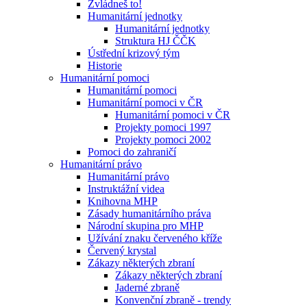
Zvládneš to!
Humanitární jednotky
Humanitární jednotky
Struktura HJ ČČK
Ústřední krizový tým
Historie
Humanitární pomoci
Humanitární pomoci
Humanitární pomoci v ČR
Humanitární pomoci v ČR
Projekty pomoci 1997
Projekty pomoci 2002
Pomoci do zahraničí
Humanitární právo
Humanitární právo
Instruktážní videa
Knihovna MHP
Zásady humanitárního práva
Národní skupina pro MHP
Užívání znaku červeného kříže
Červený krystal
Zákazy některých zbraní
Zákazy některých zbraní
Jaderné zbraně
Konvenční zbraně - trendy