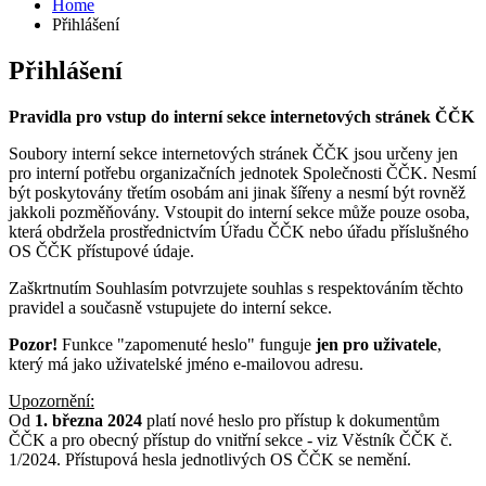
Home
Přihlášení
Přihlášení
Pravidla pro vstup do interní sekce internetových stránek ČČK
Soubory interní sekce internetových stránek ČČK jsou určeny jen
pro interní potřebu organizačních jednotek Společnosti ČČK. Nesmí
být poskytovány třetím osobám ani jinak šířeny a nesmí být rovněž
jakkoli pozměňovány. Vstoupit do interní sekce může pouze osoba,
která obdržela prostřednictvím Úřadu ČČK nebo úřadu příslušného
OS ČČK přístupové údaje.
Zaškrtnutím Souhlasím potvrzujete souhlas s respektováním těchto
pravidel a současně vstupujete do interní sekce.
Pozor!
Funkce "zapomenuté heslo" funguje
jen pro uživatele
,
který má jako uživatelské jméno e-mailovou adresu.
Upozornění:
Od
1. března 2024
platí nové heslo pro přístup k dokumentům
ČČK a pro obecný přístup do vnitřní sekce - viz Věstník ČČK č.
1/2024. Přístupová hesla jednotlivých OS ČČK se nemění.