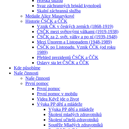
Horská služba
Svaz záchranných brigád kynologů
Skalní záchranná služba
Medaile Alice Masarykové
Historie ČSČK a ČČK
Vznik ČK v českých zemích (1868-1919)
ČSČK mezi světovými válkami (1919-1938)
ČSČK za 2. svět. války a po ní (1939-1948)
Mezi Únorem a Listopadem (1948-1989)
ČSČK po Listopadu. Vznik ČČK (od roku
1989)
Přehled prezidentů ČSČK a ČČK
Oslavy sta let ČSČK a ČČK
Kde působíme
Naše činnosti
Naše činnosti
První pomoc
První pomoc
První pomoc v mobilu
Videa Když jde o život
Výuka PP dětí a mládeže
Výuka PP dětí a mládeže
Školení mladých zdravotníků
Školení učitelů-zdravotníků
Soutěže Mladých zdravotníků