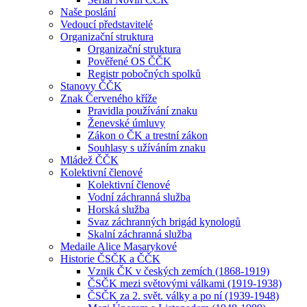
Naše poslání
Vedoucí představitelé
Organizační struktura
Organizační struktura
Pověřené OS ČČK
Registr pobočných spolků
Stanovy ČČK
Znak Červeného kříže
Pravidla používání znaku
Ženevské úmluvy
Zákon o ČK a trestní zákon
Souhlasy s užíváním znaku
Mládež ČČK
Kolektivní členové
Kolektivní členové
Vodní záchranná služba
Horská služba
Svaz záchranných brigád kynologů
Skalní záchranná služba
Medaile Alice Masarykové
Historie ČSČK a ČČK
Vznik ČK v českých zemích (1868-1919)
ČSČK mezi světovými válkami (1919-1938)
ČSČK za 2. svět. války a po ní (1939-1948)