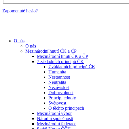
Zapomenuté heslo?
O nás
O nás
Mezinárodní hnutí ČK a ČP
Mezinárodní hnutí ČK a ČP
7 základních principů ČK
7 základních principů ČK
Humanita
Nestrannost
Neutralita
Nezávislost
Dobrovolnost
Princip jednoty
Světovost
O těchto principech
Mezinárodní výbor
Národní společnosti
Mezinárodní federace
Seriál Novin ČČK