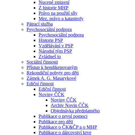
Nucené zmizení
Z historie MHP
Právo na použití síly
Mez. právo a katastrofy
Pátrací služba
Psychosociální podpora
Psychosociální podpora
Historie PSP
Vzdělávání v PSP
Národní tým PSP
Zvládneš to
Sociální činnosti
Přístup k hendikepovaným
Rekondiční pobyty pro děti
Zámek A. G. Masarykové
Ediční činnost
Ediční činnost
Noviny ČČK
Noviny ČČK
Archiv Novin ČČK
Objednávka předplatného
Publikace o první pomoci
Publikace pro děti
Publikace o ČK&ČP a o MHP
Publikace o dárcovství krve