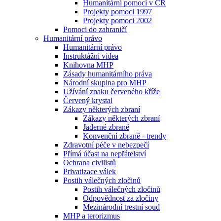
Humanitární pomoci v ČR
Projekty pomoci 1997
Projekty pomoci 2002
Pomoci do zahraničí
Humanitární právo
Humanitární právo
Instruktážní videa
Knihovna MHP
Zásady humanitárního práva
Národní skupina pro MHP
Užívání znaku červeného kříže
Červený krystal
Zákazy některých zbraní
Zákazy některých zbraní
Jaderné zbraně
Konvenční zbraně - trendy
Zdravotní péče v nebezpečí
Přímá účast na nepřátelství
Ochrana civilistů
Privatizace válek
Postih válečných zločinů
Postih válečných zločinů
Odpovědnost za zločiny
Mezinárodní trestní soud
MHP a terorizmus