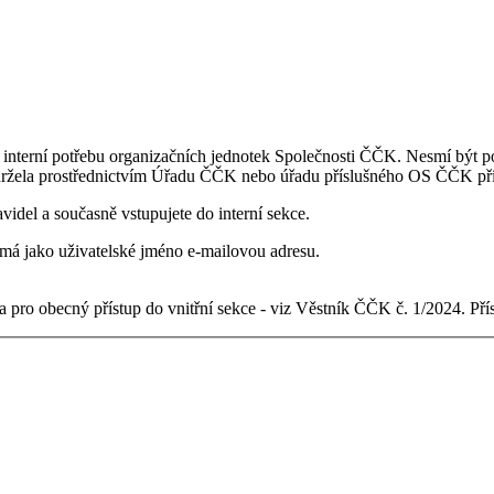
 interní potřebu organizačních jednotek Společnosti ČČK. Nesmí být po
držela prostřednictvím Úřadu ČČK nebo úřadu příslušného OS ČČK pří
videl a současně vstupujete do interní sekce.
ý má jako uživatelské jméno e-mailovou adresu.
 pro obecný přístup do vnitřní sekce - viz Věstník ČČK č. 1/2024. Př