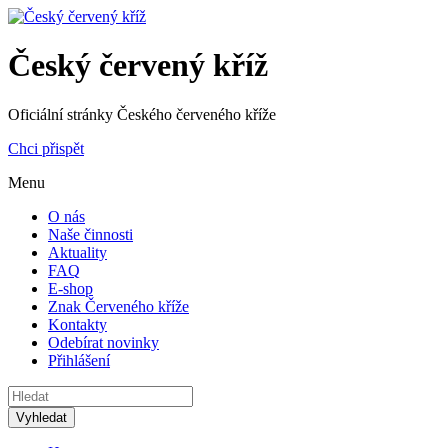
Český červený kříž
Oficiální stránky Českého červeného kříže
Chci přispět
Menu
O nás
Naše činnosti
Aktuality
FAQ
E-shop
Znak Červeného kříže
Kontakty
Odebírat novinky
Přihlášení