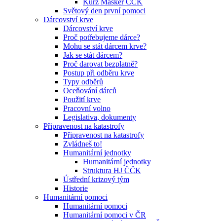
Kurz Maskér ČČK
Světový den první pomoci
Dárcovství krve
Dárcovství krve
Proč potřebujeme dárce?
Mohu se stát dárcem krve?
Jak se stát dárcem?
Proč darovat bezplatně?
Postup při odběru krve
Typy odběrů
Oceňování dárců
Použití krve
Pracovní volno
Legislativa, dokumenty
Připravenost na katastrofy
Připravenost na katastrofy
Zvládneš to!
Humanitární jednotky
Humanitární jednotky
Struktura HJ ČČK
Ústřední krizový tým
Historie
Humanitární pomoci
Humanitární pomoci
Humanitární pomoci v ČR