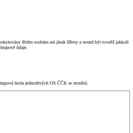
skytovány třetím osobám ani jinak šířeny a nesmí být rovněž jakkoli
stupové údaje.
ístupová hesla jednotlivých OS ČČK se nemění.