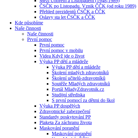
Mezi Únorem a Listopadem (1948-1989)
ČSČK po Listopadu. Vznik ČČK (od roku 1989)
Přehled prezidentů ČSČK a ČČK
Oslavy sta let ČSČK a ČČK
Kde působíme
Naše činnosti
Naše činnosti
První pomoc
První pomoc
První pomoc v mobilu
Videa Když jde o život
Výuka PP dětí a mládeže
Výuka PP dětí a mládeže
Školení mladých zdravotníků
Školení učitelů-zdravotníků
Soutěže Mladých zdravotníků
Portál MladyZdravotnik.cz
Studijní střediska
S první pomocí za dětmi do škol
Výuka PP dospělých
Zdravotnické zabezpečení
Standardy poskytování PP
Plaketa Za záchranu života
Maskování poranění
Maskování poranění