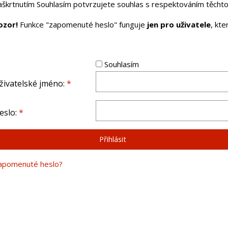
aškrtnutím Souhlasím potvrzujete souhlas s respektováním těchto 
ozor!
Funkce "zapomenuté heslo" funguje
jen pro uživatele
, kt
Souhlasím
živatelské jméno:
*
eslo:
*
apomenuté heslo?