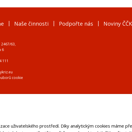
me
Naše činnosti
Podpořte nás
Noviny ČČK
 2467/63,
a 6
4 111
ykriz.eu
ouborů cookie
izace uživatelského prostředí. Díky analytickým cookies máme pře