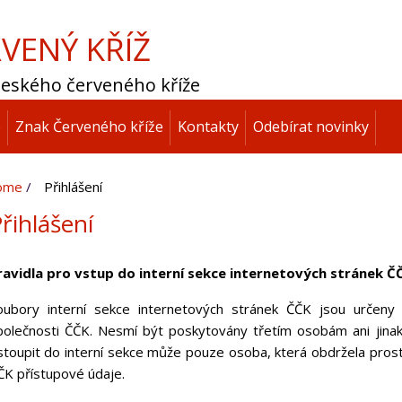
VENÝ KŘÍŽ
 Českého červeného kříže
p
Znak Červeného kříže
Kontakty
Odebírat novinky
ome
Přihlášení
řihlášení
ravidla pro vstup do interní sekce internetových stránek Č
oubory interní sekce internetových stránek ČČK jsou určeny 
polečnosti ČČK. Nesmí být poskytovány třetím osobám ani jinak
stoupit do interní sekce může pouze osoba, která obdržela pros
ČK přístupové údaje.