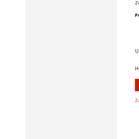
Z
P
U
H
Z