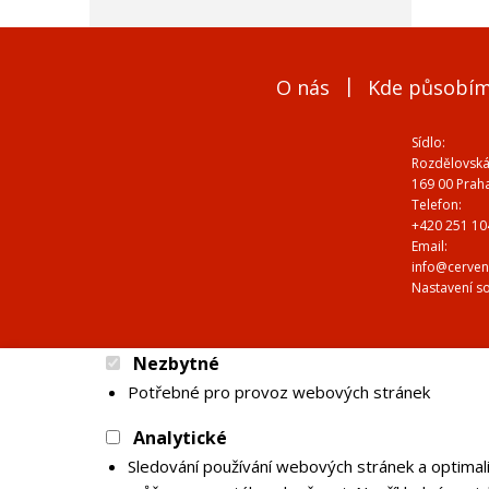
O nás
Kde působí
Sídlo:
Rozdělovská
169 00 Prah
Telefon:
+420 251 10
Email:
info@cerven
Nastavení s
Nezbytné
Potřebné pro provoz webových stránek
Analytické
Sledování používání webových stránek a optimal