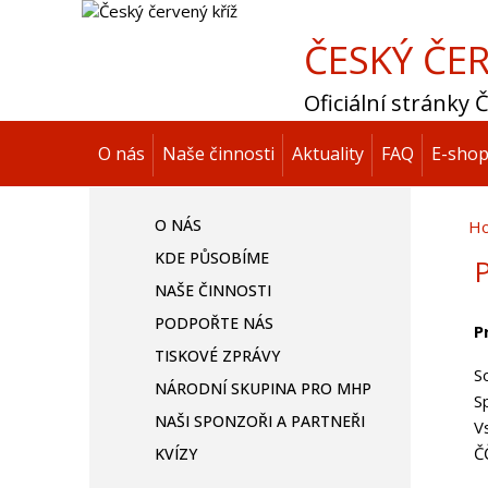
ČESKÝ ČER
Oficiální stránky
O nás
Naše činnosti
Aktuality
FAQ
E-sho
O NÁS
H
KDE PŮSOBÍME
P
NAŠE ČINNOSTI
PODPOŘTE NÁS
P
TISKOVÉ ZPRÁVY
S
NÁRODNÍ SKUPINA PRO MHP
S
NAŠI SPONZOŘI A PARTNEŘI
V
Č
KVÍZY