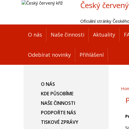
Český červený
Oficiální stránky Českéh
O nás
Naše činnosti
Aktuality
F
Odebírat novinky
Přihlášení
O NÁS
Ho
KDE PŮSOBÍME
P
NAŠE ČINNOSTI
PODPOŘTE NÁS
P
TISKOVÉ ZPRÁVY
S