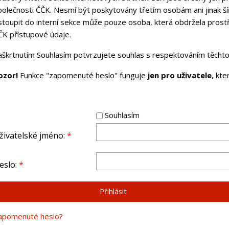
polečnosti ČČK. Nesmí být poskytovány třetím osobám ani jinak ší
stoupit do interní sekce může pouze osoba, která obdržela pros
ČK přístupové údaje.
aškrtnutím Souhlasím potvrzujete souhlas s respektováním těchto 
ozor!
Funkce "zapomenuté heslo" funguje
jen pro uživatele
, kt
Souhlasím
živatelské jméno:
*
eslo:
*
apomenuté heslo?