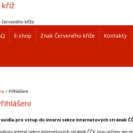
 kříž
o červeného kříže
AQ
E-shop
Znak Červeného kříže
Kontakty
me
Přihlášení
řihlášení
ravidla pro vstup do interní sekce internetových stránek Č
oubory interní sekce internetových stránek ČČK jsou určeny jen pr