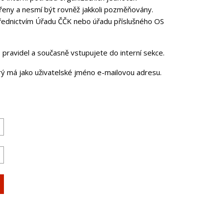
řeny a nesmí být rovněž jakkoli pozměňovány.
třednictvím Úřadu ČČK nebo úřadu příslušného OS
pravidel a současně vstupujete do interní sekce.
erý má jako uživatelské jméno e-mailovou adresu.