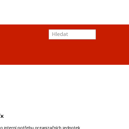
ČK
o interní potřebu organizačních jednotek