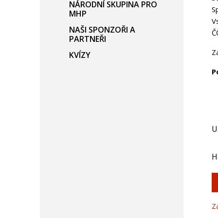
NÁRODNÍ SKUPINA PRO
S
MHP
V
NAŠI SPONZOŘI A
Č
PARTNEŘI
Z
KVÍZY
P
U
H
Z