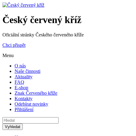
Český červený kříž
Oficiální stránky Českého červeného kříže
Chci přispět
Menu
O nás
Naše činnosti
Aktuality
FAQ
E-shop
Znak Červeného kříže
Kontakty
Odebírat novinky
Přihlášení