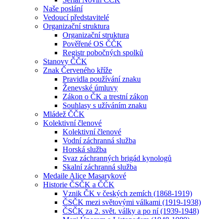
Naše poslání
Vedoucí představitelé
Organizační struktura
Organizační struktura
Pověřené OS ČČK
Registr pobočných spolků
Stanovy ČČK
Znak Červeného kříže
Pravidla používání znaku
Ženevské úmluvy
Zákon o ČK a trestní zákon
Souhlasy s užíváním znaku
Mládež ČČK
Kolektivní členové
Kolektivní členové
Vodní záchranná služba
Horská služba
Svaz záchranných brigád kynologů
Skalní záchranná služba
Medaile Alice Masarykové
Historie ČSČK a ČČK
Vznik ČK v českých zemích (1868-1919)
ČSČK mezi světovými válkami (1919-1938)
ČSČK za 2. svět. války a po ní (1939-1948)