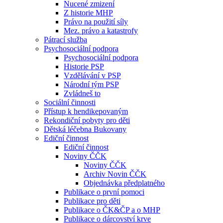
Nucené zmizení
Z historie MHP
Právo na použití síly
Mez. právo a katastrofy
Pátrací služba
Psychosociální podpora
Psychosociální podpora
Historie PSP
Vzdělávání v PSP
Národní tým PSP
Zvládneš to
Sociální činnosti
Přístup k hendikepovaným
Rekondiční pobyty pro děti
Dětská léčebna Bukovany
Ediční činnost
Ediční činnost
Noviny ČČK
Noviny ČČK
Archiv Novin ČČK
Objednávka předplatného
Publikace o první pomoci
Publikace pro děti
Publikace o ČK&ČP a o MHP
Publikace o dárcovství krve