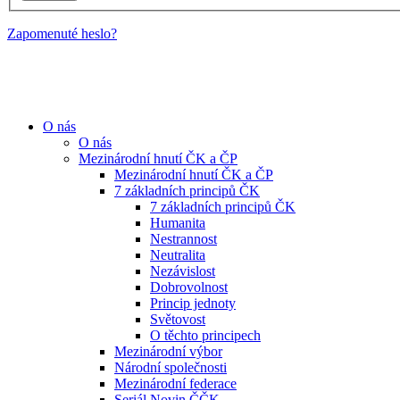
Zapomenuté heslo?
O nás
O nás
Mezinárodní hnutí ČK a ČP
Mezinárodní hnutí ČK a ČP
7 základních principů ČK
7 základních principů ČK
Humanita
Nestrannost
Neutralita
Nezávislost
Dobrovolnost
Princip jednoty
Světovost
O těchto principech
Mezinárodní výbor
Národní společnosti
Mezinárodní federace
Seriál Novin ČČK