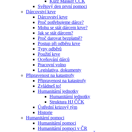
Kurz Maskér ČČK
Světový den první pomoci
Dárcovství krve
Dárcovství krve
Proč potřebujeme dárce?
Mohu se stát dárcem krve?
Jak se stát dárcem?
Proč darovat bezplatně?
Postup při odběru krve
Typy odběrů
Použití krve
Oceňování dárců
Pracovní volno
Legislativa, dokumenty
Připravenost na katastrofy
Připravenost na katastrofy
Zvládneš to!
Humanitární jednotky
Humanitární jednotky
Struktura HJ ČČK
Ústřední krizový tým
Historie
Humanitární pomoci
Humanitární pomoci
Humanitární pomoci v ČR