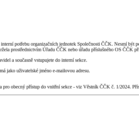
 interní potřebu organizačních jednotek Společnosti ČČK. Nesmí být po
držela prostřednictvím Úřadu ČČK nebo úřadu příslušného OS ČČK pří
videl a současně vstupujete do interní sekce.
ý má jako uživatelské jméno e-mailovou adresu.
 pro obecný přístup do vnitřní sekce - viz Věstník ČČK č. 1/2024. Př