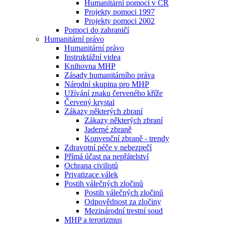
Humanitární pomoci v ČR
Projekty pomoci 1997
Projekty pomoci 2002
Pomoci do zahraničí
Humanitární právo
Humanitární právo
Instruktážní videa
Knihovna MHP
Zásady humanitárního práva
Národní skupina pro MHP
Užívání znaku červeného kříže
Červený krystal
Zákazy některých zbraní
Zákazy některých zbraní
Jaderné zbraně
Konvenční zbraně - trendy
Zdravotní péče v nebezpečí
Přímá účast na nepřátelství
Ochrana civilistů
Privatizace válek
Postih válečných zločinů
Postih válečných zločinů
Odpovědnost za zločiny
Mezinárodní trestní soud
MHP a terorizmus