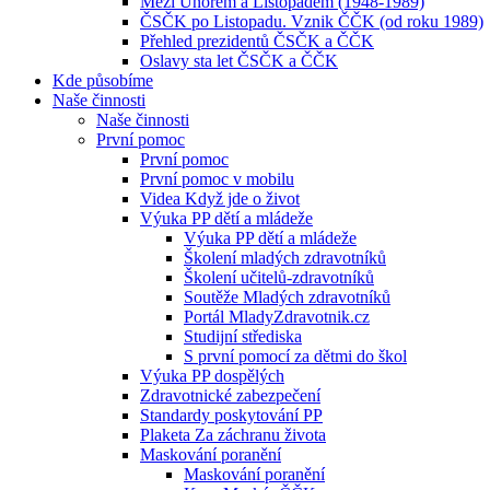
Mezi Únorem a Listopadem (1948-1989)
ČSČK po Listopadu. Vznik ČČK (od roku 1989)
Přehled prezidentů ČSČK a ČČK
Oslavy sta let ČSČK a ČČK
Kde působíme
Naše činnosti
Naše činnosti
První pomoc
První pomoc
První pomoc v mobilu
Videa Když jde o život
Výuka PP dětí a mládeže
Výuka PP dětí a mládeže
Školení mladých zdravotníků
Školení učitelů-zdravotníků
Soutěže Mladých zdravotníků
Portál MladyZdravotnik.cz
Studijní střediska
S první pomocí za dětmi do škol
Výuka PP dospělých
Zdravotnické zabezpečení
Standardy poskytování PP
Plaketa Za záchranu života
Maskování poranění
Maskování poranění