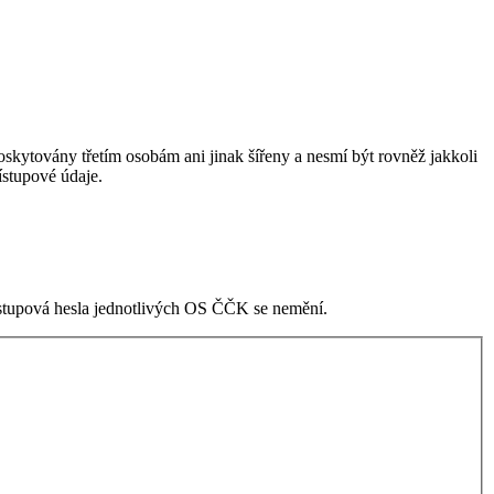
skytovány třetím osobám ani jinak šířeny a nesmí být rovněž jakkoli
stupové údaje.
ístupová hesla jednotlivých OS ČČK se nemění.