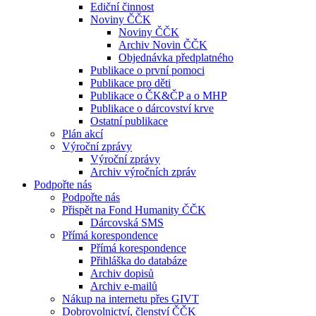
Ediční činnost
Noviny ČČK
Noviny ČČK
Archiv Novin ČČK
Objednávka předplatného
Publikace o první pomoci
Publikace pro děti
Publikace o ČK&ČP a o MHP
Publikace o dárcovství krve
Ostatní publikace
Plán akcí
Výroční zprávy
Výroční zprávy
Archiv výročních zpráv
Podpořte nás
Podpořte nás
Přispět na Fond Humanity ČČK
Dárcovská SMS
Přímá korespondence
Přímá korespondence
Přihláška do databáze
Archiv dopisů
Archiv e-mailů
Nákup na internetu přes GIVT
Dobrovolnictví, členství ČČK