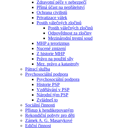
Zdravotní péče v nebezpečí
Přímá účast na nepřátelství
Ochrana civilistů
Privatizace válek
Postih válečných zločinů
Postih válečných zločinů
Odpovědnost za zločiny
Mezinárodní trestní soud
MHP a terorizmus
Nucené zmizení
Z historie MHP
Právo na použití síly
Mez. právo a katastrofy
Pátrací služba
Psychosociální podpora
Psychosociální podpora
Historie PSP
Vzdělávání v PSP
Národní tým PSP
Zvládneš to
Sociální činnosti
Přístup k hendikepovaným
Rekondiční pobyty pro děti
Zámek A. G. Masarykové
Ediční činnost