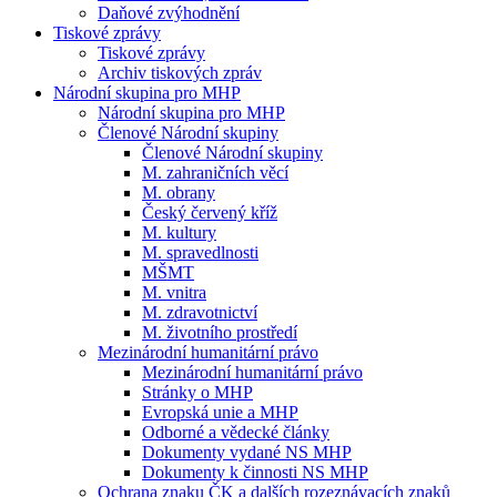
Daňové zvýhodnění
Tiskové zprávy
Tiskové zprávy
Archiv tiskových zpráv
Národní skupina pro MHP
Národní skupina pro MHP
Členové Národní skupiny
Členové Národní skupiny
M. zahraničních věcí
M. obrany
Český červený kříž
M. kultury
M. spravedlnosti
MŠMT
M. vnitra
M. zdravotnictví
M. životního prostředí
Mezinárodní humanitární právo
Mezinárodní humanitární právo
Stránky o MHP
Evropská unie a MHP
Odborné a vědecké články
Dokumenty vydané NS MHP
Dokumenty k činnosti NS MHP
Ochrana znaku ČK a dalších rozeznávacích znaků