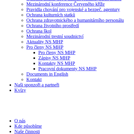
Mezinárodní konference Červeného kříže
Pravidla chování pro vojenské a bezpeč. agentury
Ochrana kulturních statků
Ochrana zdravotnického a humanitárního personálu
Ochrana životního prostředí
Ochrana škol
Mezinárodní trestní soudnictví
Aktuality NS MHP
Pro členy NS MHP
Pro členy NS MHP
Zápisy NS MHP
Kontakty NS MHP
Pracovní dokumenty NS MHP
Documents in English
Kontakt
Naši sponzoři a partneři
Kvízy
O nás
Kde působíme
Naše činnosti