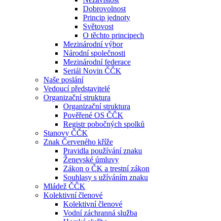
Dobrovolnost
Princip jednoty
Světovost
O těchto principech
Mezinárodní výbor
Národní společnosti
Mezinárodní federace
Seriál Novin ČČK
Naše poslání
Vedoucí představitelé
Organizační struktura
Organizační struktura
Pověřené OS ČČK
Registr pobočných spolků
Stanovy ČČK
Znak Červeného kříže
Pravidla používání znaku
Ženevské úmluvy
Zákon o ČK a trestní zákon
Souhlasy s užíváním znaku
Mládež ČČK
Kolektivní členové
Kolektivní členové
Vodní záchranná služba