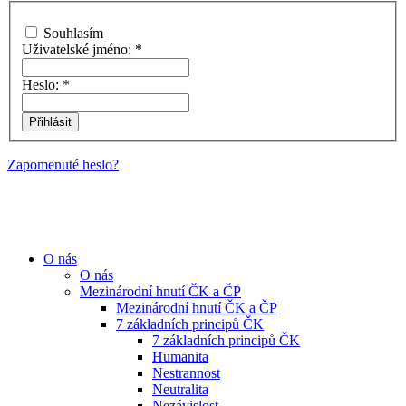
Souhlasím
Uživatelské jméno:
*
Heslo:
*
Zapomenuté heslo?
O nás
O nás
Mezinárodní hnutí ČK a ČP
Mezinárodní hnutí ČK a ČP
7 základních principů ČK
7 základních principů ČK
Humanita
Nestrannost
Neutralita
Nezávislost