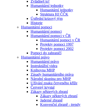
Zvládneš to!
Humanitární jednotky
Humanitární jednotky
Struktura HJ ČČK
Ústřední krizový tým
Historie
Humanitární pomoci
Humanitární pomoci
Humanitární pomoci v ČR
Humanitární pomoci v ČR
Projekty pomoci 1997
Projekty pomoci 2002
Pomoci do zahraničí
Humanitární právo
Humanitární právo
Instruktážní videa
Knihovna MHP
Zásady humanitárního práva
Národní skupina pro MHP
Užívání znaku červeného kříže
Červený krystal
Zákazy některých zbraní
Zákazy některých zbraní
Jaderné zbraně
Konvenční zbraně - trendy