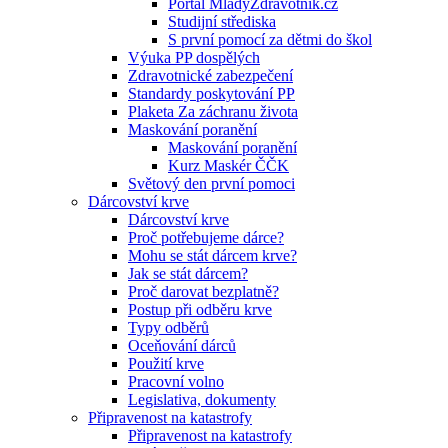
Portál MladyZdravotnik.cz
Studijní střediska
S první pomocí za dětmi do škol
Výuka PP dospělých
Zdravotnické zabezpečení
Standardy poskytování PP
Plaketa Za záchranu života
Maskování poranění
Maskování poranění
Kurz Maskér ČČK
Světový den první pomoci
Dárcovství krve
Dárcovství krve
Proč potřebujeme dárce?
Mohu se stát dárcem krve?
Jak se stát dárcem?
Proč darovat bezplatně?
Postup při odběru krve
Typy odběrů
Oceňování dárců
Použití krve
Pracovní volno
Legislativa, dokumenty
Připravenost na katastrofy
Připravenost na katastrofy