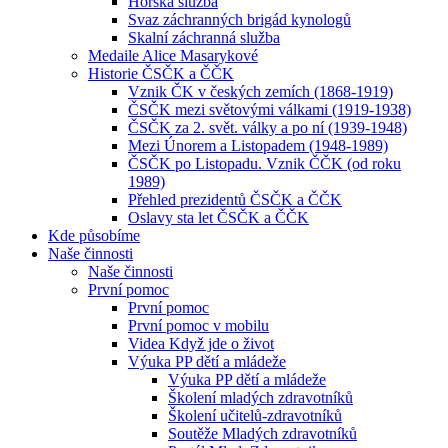
Horská služba
Svaz záchranných brigád kynologů
Skalní záchranná služba
Medaile Alice Masarykové
Historie ČSČK a ČČK
Vznik ČK v českých zemích (1868-1919)
ČSČK mezi světovými válkami (1919-1938)
ČSČK za 2. svět. války a po ní (1939-1948)
Mezi Únorem a Listopadem (1948-1989)
ČSČK po Listopadu. Vznik ČČK (od roku
1989)
Přehled prezidentů ČSČK a ČČK
Oslavy sta let ČSČK a ČČK
Kde působíme
Naše činnosti
Naše činnosti
První pomoc
První pomoc
První pomoc v mobilu
Videa Když jde o život
Výuka PP dětí a mládeže
Výuka PP dětí a mládeže
Školení mladých zdravotníků
Školení učitelů-zdravotníků
Soutěže Mladých zdravotníků