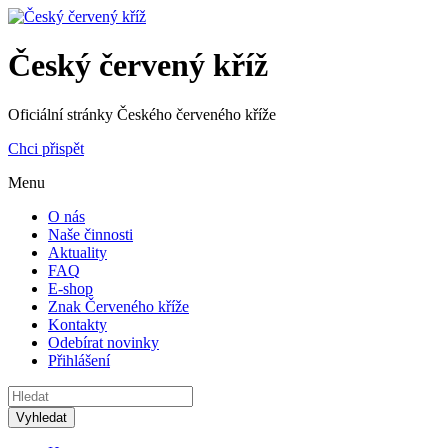
Český červený kříž
Oficiální stránky Českého červeného kříže
Chci přispět
Menu
O nás
Naše činnosti
Aktuality
FAQ
E-shop
Znak Červeného kříže
Kontakty
Odebírat novinky
Přihlášení