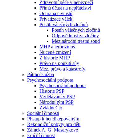
Zdravotní péče v nebezpečí
Přímá účast na nepřátelství
Ochrana civilistů
Privatizace válek
Postih válečných zločinů
Postih válečných zločinů
Odpovědnost za zločiny
Mezinárodní trestní soud
MHP a terorizmus
Nucené zmizení
Z historie MHP
Právo na použití síly
Mez. právo a katastrofy
Pátrací služba
Psychosociální podpora
Psychosociální podpora
Historie PSP
Vzdělávání v PSP
Národní tým PSP
Zvládneš to
Sociální činnosti
Přístup k hendikepovaným
Rekondiční pobyty pro děti
Zámek A. G. Masarykové
Ediční činnost