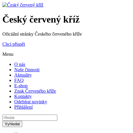
Český červený kříž
Oficiální stránky Českého červeného kříže
Chci přispět
Menu
O nás
Naše činnosti
Aktuality
FAQ
E-shop
Znak Červeného kříže
Kontakty
Odebírat novinky
Přihlášení