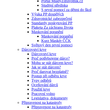
Portál MladyZdravotnik.cz
Studijní střediska
S první pomocí za dětmi do škol
Výuka PP dospělých
Zdravotnické zabezpečení
Standardy poskytování PP
Plaketa Za záchranu života
Maskování poranění
Maskování poranění
Kurz Maskér ČČK
Světový den první pomoci
Dárcovství krve
Dárcovství krve
Proč potřebujeme dárce?
Mohu se stát dárcem krve?
Jak se stát dárcem?
Proč darovat bezplatně?
Postup při odběru krve
Typy odběrů
Oceňování dárců
Použití krve
Pracovní volno
Legislativa, dokumenty
Připravenost na katastrofy
Připravenost na katastrofy