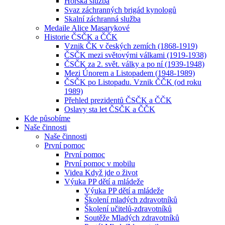
Horská služba
Svaz záchranných brigád kynologů
Skalní záchranná služba
Medaile Alice Masarykové
Historie ČSČK a ČČK
Vznik ČK v českých zemích (1868-1919)
ČSČK mezi světovými válkami (1919-1938)
ČSČK za 2. svět. války a po ní (1939-1948)
Mezi Únorem a Listopadem (1948-1989)
ČSČK po Listopadu. Vznik ČČK (od roku
1989)
Přehled prezidentů ČSČK a ČČK
Oslavy sta let ČSČK a ČČK
Kde působíme
Naše činnosti
Naše činnosti
První pomoc
První pomoc
První pomoc v mobilu
Videa Když jde o život
Výuka PP dětí a mládeže
Výuka PP dětí a mládeže
Školení mladých zdravotníků
Školení učitelů-zdravotníků
Soutěže Mladých zdravotníků