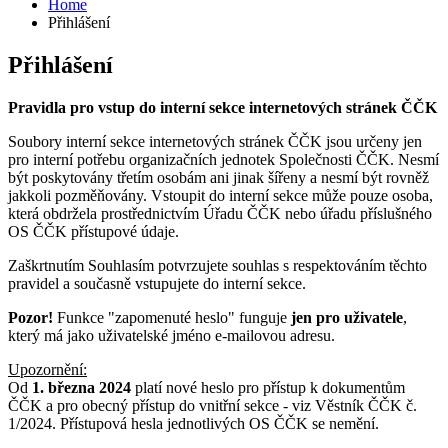
Home
Přihlášení
Přihlášení
Pravidla pro vstup do interní sekce internetových stránek ČČK
Soubory interní sekce internetových stránek ČČK jsou určeny jen
pro interní potřebu organizačních jednotek Společnosti ČČK. Nesmí
být poskytovány třetím osobám ani jinak šířeny a nesmí být rovněž
jakkoli pozměňovány. Vstoupit do interní sekce může pouze osoba,
která obdržela prostřednictvím Úřadu ČČK nebo úřadu příslušného
OS ČČK přístupové údaje.
Zaškrtnutím Souhlasím potvrzujete souhlas s respektováním těchto
pravidel a současně vstupujete do interní sekce.
Pozor!
Funkce "zapomenuté heslo" funguje
jen pro uživatele
,
který má jako uživatelské jméno e-mailovou adresu.
Upozornění:
Od
1. března 2024
platí nové heslo pro přístup k dokumentům
ČČK a pro obecný přístup do vnitřní sekce - viz Věstník ČČK č.
1/2024. Přístupová hesla jednotlivých OS ČČK se nemění.