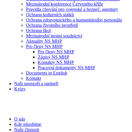
Mezinárodní konference Červeného kříže
Pravidla chování pro vojenské a bezpeč. agentury
Ochrana kulturních statků
Ochrana zdravotnického a humanitárního personálu
Ochrana životního prostředí
Ochrana škol
Mezinárodní trestní soudnictví
Aktuality NS MHP
Pro členy NS MHP
Pro členy NS MHP
Zápisy NS MHP
Kontakty NS MHP
Pracovní dokumenty NS MHP
Documents in English
Kontakt
Naši sponzoři a partneři
Kvízy
O nás
Kde působíme
Naše činnosti