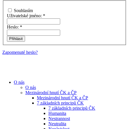
Souhlasím
Uživatelské jméno:
*
Heslo:
*
Zapomenuté heslo?
O nás
O nás
Mezinárodní hnutí ČK a ČP
Mezinárodní hnutí ČK a ČP
7 základních principů ČK
7 základních principů ČK
Humanita
Nestrannost
Neutralita
Nezávislost