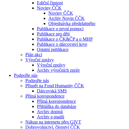
Ediční činnost
Noviny ČČK
Noviny ČČK
Archiv Novin ČČK
Objednávka předplatného
Publikace o první pomoci
Publikace pro děti
Publikace o ČK&ČP a o MHP
Publikace o dárcovství krve
Ostatní publikace
Plán akcí
Výroční zprávy
Výroční zprávy
Archiv výročních zpráv
Podpořte nás
Podpořte nás
Přispět na Fond Humanity ČČK
Dárcovská SMS
Přímá korespondence
Přímá korespondence
Přihláška do databáze
Archiv dopisů
Archiv e-mailů
Nákup na internetu přes GIVT
Dobrovolnictví, členství ČČK