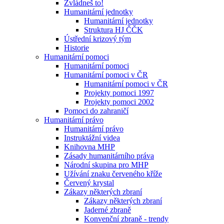
Zvládneš to!
Humanitární jednotky
Humanitární jednotky
Struktura HJ ČČK
Ústřední krizový tým
Historie
Humanitární pomoci
Humanitární pomoci
Humanitární pomoci v ČR
Humanitární pomoci v ČR
Projekty pomoci 1997
Projekty pomoci 2002
Pomoci do zahraničí
Humanitární právo
Humanitární právo
Instruktážní videa
Knihovna MHP
Zásady humanitárního práva
Národní skupina pro MHP
Užívání znaku červeného kříže
Červený krystal
Zákazy některých zbraní
Zákazy některých zbraní
Jaderné zbraně
Konvenční zbraně - trendy