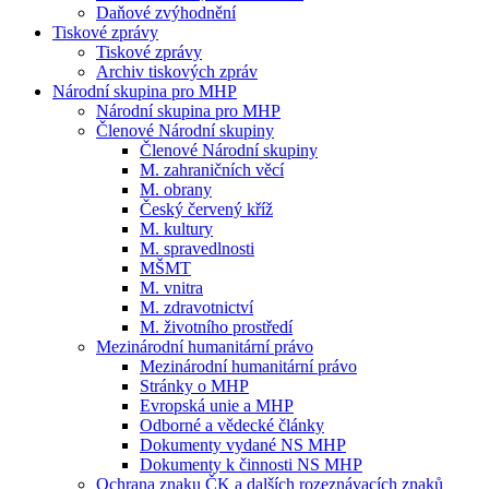
Daňové zvýhodnění
Tiskové zprávy
Tiskové zprávy
Archiv tiskových zpráv
Národní skupina pro MHP
Národní skupina pro MHP
Členové Národní skupiny
Členové Národní skupiny
M. zahraničních věcí
M. obrany
Český červený kříž
M. kultury
M. spravedlnosti
MŠMT
M. vnitra
M. zdravotnictví
M. životního prostředí
Mezinárodní humanitární právo
Mezinárodní humanitární právo
Stránky o MHP
Evropská unie a MHP
Odborné a vědecké články
Dokumenty vydané NS MHP
Dokumenty k činnosti NS MHP
Ochrana znaku ČK a dalších rozeznávacích znaků