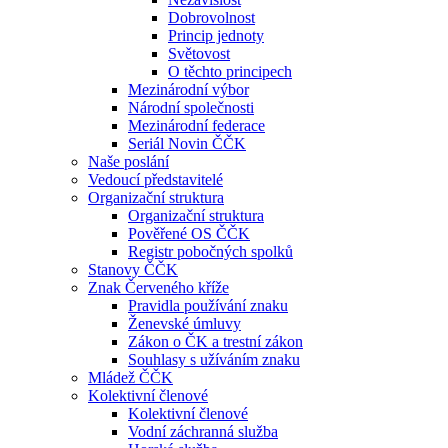
Dobrovolnost
Princip jednoty
Světovost
O těchto principech
Mezinárodní výbor
Národní společnosti
Mezinárodní federace
Seriál Novin ČČK
Naše poslání
Vedoucí představitelé
Organizační struktura
Organizační struktura
Pověřené OS ČČK
Registr pobočných spolků
Stanovy ČČK
Znak Červeného kříže
Pravidla používání znaku
Ženevské úmluvy
Zákon o ČK a trestní zákon
Souhlasy s užíváním znaku
Mládež ČČK
Kolektivní členové
Kolektivní členové
Vodní záchranná služba