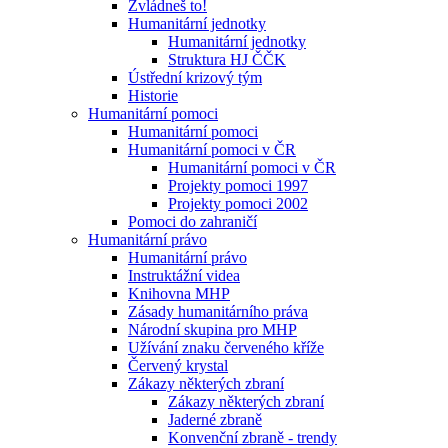
Zvládneš to!
Humanitární jednotky
Humanitární jednotky
Struktura HJ ČČK
Ústřední krizový tým
Historie
Humanitární pomoci
Humanitární pomoci
Humanitární pomoci v ČR
Humanitární pomoci v ČR
Projekty pomoci 1997
Projekty pomoci 2002
Pomoci do zahraničí
Humanitární právo
Humanitární právo
Instruktážní videa
Knihovna MHP
Zásady humanitárního práva
Národní skupina pro MHP
Užívání znaku červeného kříže
Červený krystal
Zákazy některých zbraní
Zákazy některých zbraní
Jaderné zbraně
Konvenční zbraně - trendy