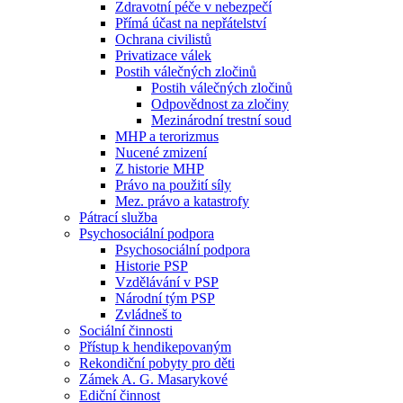
Zdravotní péče v nebezpečí
Přímá účast na nepřátelství
Ochrana civilistů
Privatizace válek
Postih válečných zločinů
Postih válečných zločinů
Odpovědnost za zločiny
Mezinárodní trestní soud
MHP a terorizmus
Nucené zmizení
Z historie MHP
Právo na použití síly
Mez. právo a katastrofy
Pátrací služba
Psychosociální podpora
Psychosociální podpora
Historie PSP
Vzdělávání v PSP
Národní tým PSP
Zvládneš to
Sociální činnosti
Přístup k hendikepovaným
Rekondiční pobyty pro děti
Zámek A. G. Masarykové
Ediční činnost