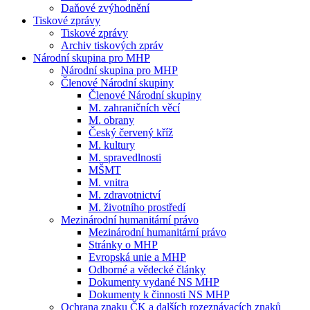
Daňové zvýhodnění
Tiskové zprávy
Tiskové zprávy
Archiv tiskových zpráv
Národní skupina pro MHP
Národní skupina pro MHP
Členové Národní skupiny
Členové Národní skupiny
M. zahraničních věcí
M. obrany
Český červený kříž
M. kultury
M. spravedlnosti
MŠMT
M. vnitra
M. zdravotnictví
M. životního prostředí
Mezinárodní humanitární právo
Mezinárodní humanitární právo
Stránky o MHP
Evropská unie a MHP
Odborné a vědecké články
Dokumenty vydané NS MHP
Dokumenty k činnosti NS MHP
Ochrana znaku ČK a dalších rozeznávacích znaků