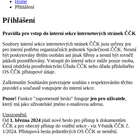
Home
Přihlášení
Přihlášení
Pravidla pro vstup do interní sekce internetových stránek ČČK
Soubory interní sekce internetových stránek ČČK jsou určeny jen
pro interní potřebu organizačních jednotek Společnosti ČČK. Nesmí
být poskytovány třetím osobám ani jinak šířeny a nesmí být rovněž
jakkoli pozměňovány. Vstoupit do interní sekce může pouze osoba,
která obdržela prostřednictvím Úřadu ČČK nebo úřadu příslušného
OS ČČK přístupové údaje.
Zaškrtnutím Souhlasím potvrzujete souhlas s respektováním těchto
pravidel a současně vstupujete do interní sekce.
Pozor!
Funkce "zapomenuté heslo" funguje
jen pro uživatele
,
který má jako uživatelské jméno e-mailovou adresu.
Upozornění:
Od
1. března 2024
platí nové heslo pro přístup k dokumentům
ČČK a pro obecný přístup do vnitřní sekce - viz Věstník ČČK č.
1/2024. Přístupová hesla jednotlivých OS ČČK se nemění.