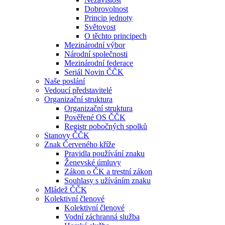
Dobrovolnost
Princip jednoty
Světovost
O těchto principech
Mezinárodní výbor
Národní společnosti
Mezinárodní federace
Seriál Novin ČČK
Naše poslání
Vedoucí představitelé
Organizační struktura
Organizační struktura
Pověřené OS ČČK
Registr pobočných spolků
Stanovy ČČK
Znak Červeného kříže
Pravidla používání znaku
Ženevské úmluvy
Zákon o ČK a trestní zákon
Souhlasy s užíváním znaku
Mládež ČČK
Kolektivní členové
Kolektivní členové
Vodní záchranná služba