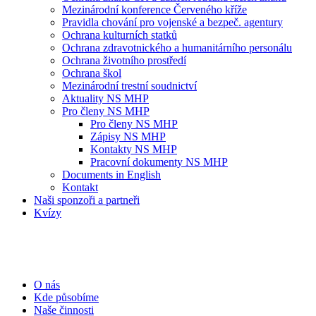
Mezinárodní konference Červeného kříže
Pravidla chování pro vojenské a bezpeč. agentury
Ochrana kulturních statků
Ochrana zdravotnického a humanitárního personálu
Ochrana životního prostředí
Ochrana škol
Mezinárodní trestní soudnictví
Aktuality NS MHP
Pro členy NS MHP
Pro členy NS MHP
Zápisy NS MHP
Kontakty NS MHP
Pracovní dokumenty NS MHP
Documents in English
Kontakt
Naši sponzoři a partneři
Kvízy
O nás
Kde působíme
Naše činnosti