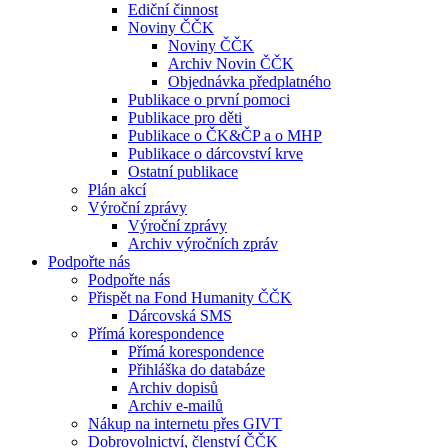
Ediční činnost
Noviny ČČK
Noviny ČČK
Archiv Novin ČČK
Objednávka předplatného
Publikace o první pomoci
Publikace pro děti
Publikace o ČK&ČP a o MHP
Publikace o dárcovství krve
Ostatní publikace
Plán akcí
Výroční zprávy
Výroční zprávy
Archiv výročních zpráv
Podpořte nás
Podpořte nás
Přispět na Fond Humanity ČČK
Dárcovská SMS
Přímá korespondence
Přímá korespondence
Přihláška do databáze
Archiv dopisů
Archiv e-mailů
Nákup na internetu přes GIVT
Dobrovolnictví, členství ČČK