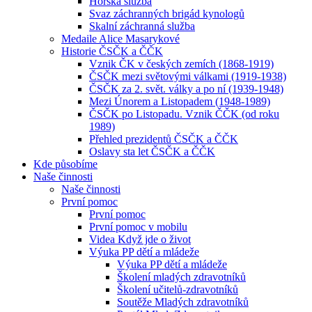
Horská služba
Svaz záchranných brigád kynologů
Skalní záchranná služba
Medaile Alice Masarykové
Historie ČSČK a ČČK
Vznik ČK v českých zemích (1868-1919)
ČSČK mezi světovými válkami (1919-1938)
ČSČK za 2. svět. války a po ní (1939-1948)
Mezi Únorem a Listopadem (1948-1989)
ČSČK po Listopadu. Vznik ČČK (od roku
1989)
Přehled prezidentů ČSČK a ČČK
Oslavy sta let ČSČK a ČČK
Kde působíme
Naše činnosti
Naše činnosti
První pomoc
První pomoc
První pomoc v mobilu
Videa Když jde o život
Výuka PP dětí a mládeže
Výuka PP dětí a mládeže
Školení mladých zdravotníků
Školení učitelů-zdravotníků
Soutěže Mladých zdravotníků