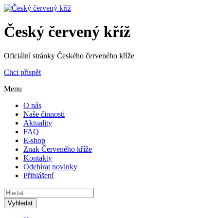
Český červený kříž
Oficiální stránky Českého červeného kříže
Chci přispět
Menu
O nás
Naše činnosti
Aktuality
FAQ
E-shop
Znak Červeného kříže
Kontakty
Odebírat novinky
Přihlášení