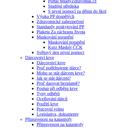
Portál MladyZdravotnik.cz
Studijní střediska
S první pomocí za dětmi do škol
Výuka PP dospělých
Zdravotnické zabezpečení
Standardy poskytování PP
Plaketa Za záchranu života
Maskování poranění
Maskování poranění
Kurz Maskér ČČK
Světový den první pomoci
Dárcovství krve
Dárcovství krve
Proč potřebujeme dárce?
Mohu se stát dárcem krve?
Jak se stát dárcem?
Proč darovat bezplatně?
Postup při odběru krve
Typy odběrů
Oceňování dárců
Použití krve
Pracovní volno
Legislativa, dokumenty
Připravenost na katastrofy
Připravenost na katastrofy