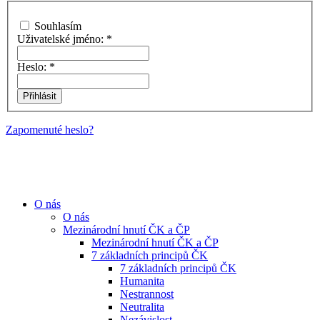
Souhlasím
Uživatelské jméno:
*
Heslo:
*
Zapomenuté heslo?
O nás
O nás
Mezinárodní hnutí ČK a ČP
Mezinárodní hnutí ČK a ČP
7 základních principů ČK
7 základních principů ČK
Humanita
Nestrannost
Neutralita
Nezávislost