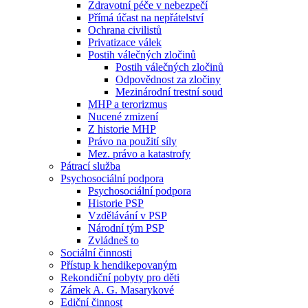
Zdravotní péče v nebezpečí
Přímá účast na nepřátelství
Ochrana civilistů
Privatizace válek
Postih válečných zločinů
Postih válečných zločinů
Odpovědnost za zločiny
Mezinárodní trestní soud
MHP a terorizmus
Nucené zmizení
Z historie MHP
Právo na použití síly
Mez. právo a katastrofy
Pátrací služba
Psychosociální podpora
Psychosociální podpora
Historie PSP
Vzdělávání v PSP
Národní tým PSP
Zvládneš to
Sociální činnosti
Přístup k hendikepovaným
Rekondiční pobyty pro děti
Zámek A. G. Masarykové
Ediční činnost