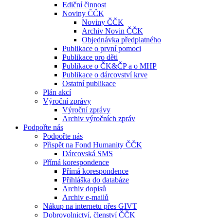
Ediční činnost
Noviny ČČK
Noviny ČČK
Archiv Novin ČČK
Objednávka předplatného
Publikace o první pomoci
Publikace pro děti
Publikace o ČK&ČP a o MHP
Publikace o dárcovství krve
Ostatní publikace
Plán akcí
Výroční zprávy
Výroční zprávy
Archiv výročních zpráv
Podpořte nás
Podpořte nás
Přispět na Fond Humanity ČČK
Dárcovská SMS
Přímá korespondence
Přímá korespondence
Přihláška do databáze
Archiv dopisů
Archiv e-mailů
Nákup na internetu přes GIVT
Dobrovolnictví, členství ČČK