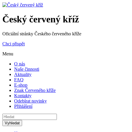
Český červený kříž
Oficiální stránky Českého červeného kříže
Chci přispět
Menu
O nás
Naše činnosti
Aktuality
FAQ
E-shop
Znak Červeného kříže
Kontakty
Odebírat novinky
Přihlášení