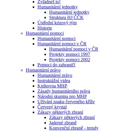
Zvládneš to!
Humanitární jednotky
Humanitární jednotky
Struktura HJ ČČK
Ústřední krizový tým
Historie
Humanitární pomoci
Humanitární pomoci
Humanitární pomoci v ČR
Humanitární pomoci v ČR
Projekty pomoci 1997
Projekty pomoci 2002
Pomoci do zahraničí
Humanitární právo
Humanitární právo
Instruktážní videa
Knihovna MHP
Zásady humanitárního práva
Národní skupina pro MHP
Užívání znaku červeného kříže
Červený krystal
Zákazy některých zbraní
Zákazy některých zbraní
Jaderné zbraně
Konvenční zbraně - trendy