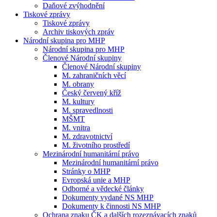
Daňové zvýhodnění
Tiskové zprávy
Tiskové zprávy
Archiv tiskových zpráv
Národní skupina pro MHP
Národní skupina pro MHP
Členové Národní skupiny
Členové Národní skupiny
M. zahraničních věcí
M. obrany
Český červený kříž
M. kultury
M. spravedlnosti
MŠMT
M. vnitra
M. zdravotnictví
M. životního prostředí
Mezinárodní humanitární právo
Mezinárodní humanitární právo
Stránky o MHP
Evropská unie a MHP
Odborné a vědecké články
Dokumenty vydané NS MHP
Dokumenty k činnosti NS MHP
Ochrana znaku ČK a dalších rozeznávacích znaků