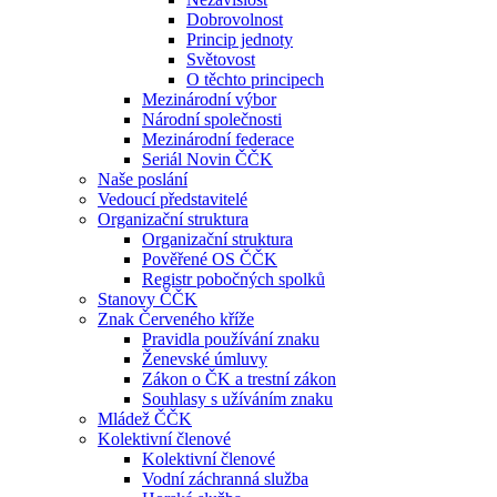
Dobrovolnost
Princip jednoty
Světovost
O těchto principech
Mezinárodní výbor
Národní společnosti
Mezinárodní federace
Seriál Novin ČČK
Naše poslání
Vedoucí představitelé
Organizační struktura
Organizační struktura
Pověřené OS ČČK
Registr pobočných spolků
Stanovy ČČK
Znak Červeného kříže
Pravidla používání znaku
Ženevské úmluvy
Zákon o ČK a trestní zákon
Souhlasy s užíváním znaku
Mládež ČČK
Kolektivní členové
Kolektivní členové
Vodní záchranná služba