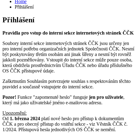
Home
Přihlášení
Přihlášení
Pravidla pro vstup do interní sekce internetových stránek ČČK
Soubory interní sekce internetových stránek ČČK jsou určeny jen
pro interní potřebu organizačních jednotek Společnosti ČČK. Nesmí
být poskytovány třetím osobám ani jinak šířeny a nesmí být rovněž
jakkoli pozměňovány. Vstoupit do interní sekce může pouze osoba,
která obdržela prostřednictvím Úřadu ČČK nebo úřadu příslušného
OS ČČK přístupové údaje.
Zaškrtnutím Souhlasím potvrzujete souhlas s respektováním těchto
pravidel a současně vstupujete do interní sekce.
Pozor!
Funkce "zapomenuté heslo" funguje
jen pro uživatele
,
který má jako uživatelské jméno e-mailovou adresu.
Upozornění:
Od
1. března 2024
platí nové heslo pro přístup k dokumentům
ČČK a pro obecný přístup do vnitřní sekce - viz Věstník ČČK č.
1/2024. Přístupová hesla jednotlivých OS ČČK se nemění.