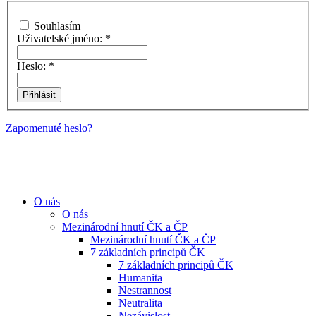
Souhlasím
Uživatelské jméno:
*
Heslo:
*
Zapomenuté heslo?
O nás
O nás
Mezinárodní hnutí ČK a ČP
Mezinárodní hnutí ČK a ČP
7 základních principů ČK
7 základních principů ČK
Humanita
Nestrannost
Neutralita
Nezávislost