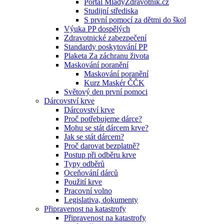
Portál MladyZdravotnik.cz
Studijní střediska
S první pomocí za dětmi do škol
Výuka PP dospělých
Zdravotnické zabezpečení
Standardy poskytování PP
Plaketa Za záchranu života
Maskování poranění
Maskování poranění
Kurz Maskér ČČK
Světový den první pomoci
Dárcovství krve
Dárcovství krve
Proč potřebujeme dárce?
Mohu se stát dárcem krve?
Jak se stát dárcem?
Proč darovat bezplatně?
Postup při odběru krve
Typy odběrů
Oceňování dárců
Použití krve
Pracovní volno
Legislativa, dokumenty
Připravenost na katastrofy
Připravenost na katastrofy