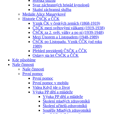
Horská služba
Svaz záchranných brigád kynologů
Skalní záchranná služba
Medaile Alice Masarykové
Historie ČSČK a ČČK
Vznik ČK v českých zemích (1868-1919)
ČSČK mezi světovými válkami (1919-1938)
ČSČK za 2. svět. války a po ní (1939-1948)
Mezi Únorem a Listopadem (1948-1989)
ČSČK po Listopadu. Vznik ČČK (od roku
1989)
Přehled prezidentů ČSČK a ČČK
Oslavy sta let ČSČK a ČČK
Kde působíme
Naše činnosti
Naše činnosti
První pomoc
První pomoc
První pomoc v mobilu
Videa Když jde o život
Výuka PP dětí a mládeže
Výuka PP dětí a mládeže
Školení mladých zdravotníků
Školení učitelů-zdravotníků
Soutěže Mladých zdravotníků