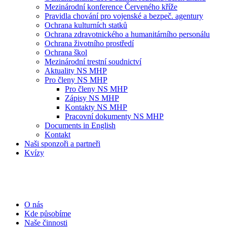
Mezinárodní konference Červeného kříže
Pravidla chování pro vojenské a bezpeč. agentury
Ochrana kulturních statků
Ochrana zdravotnického a humanitárního personálu
Ochrana životního prostředí
Ochrana škol
Mezinárodní trestní soudnictví
Aktuality NS MHP
Pro členy NS MHP
Pro členy NS MHP
Zápisy NS MHP
Kontakty NS MHP
Pracovní dokumenty NS MHP
Documents in English
Kontakt
Naši sponzoři a partneři
Kvízy
O nás
Kde působíme
Naše činnosti