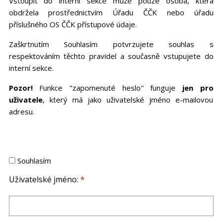
Vstoupit do interní sekce může pouze osoba, která
obdržela prostřednictvím Úřadu ČČK nebo úřadu
příslušného OS ČČK přístupové údaje.
Zaškrtnutím Souhlasím potvrzujete souhlas s
respektováním těchto pravidel a současně vstupujete do
interní sekce.
Pozor!
Funkce "zapomenuté heslo" funguje
jen pro
uživatele
, který má jako uživatelské jméno e-mailovou
adresu.
Souhlasím
Uživatelské jméno:
*