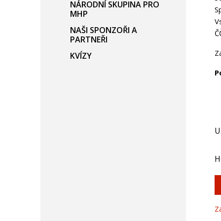
NÁRODNÍ SKUPINA PRO
S
MHP
V
NAŠI SPONZOŘI A
Č
PARTNEŘI
Z
KVÍZY
P
U
H
Z