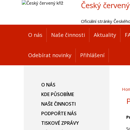
Český červený
Oficiální stránky Českéh
O nás
Naše činnosti
Aktuality
F
Odebírat novinky
Přihlášení
O NÁS
Ho
KDE PŮSOBÍME
P
NAŠE ČINNOSTI
PODPOŘTE NÁS
P
TISKOVÉ ZPRÁVY
S