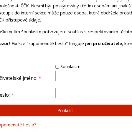
polečnosti ČČK. Nesmí být poskytovány třetím osobám ani jinak ší
stoupit do interní sekce může pouze osoba, která obdržela pros
ČK přístupové údaje.
aškrtnutím Souhlasím potvrzujete souhlas s respektováním těchto 
ozor!
Funkce "zapomenuté heslo" funguje
jen pro uživatele
, kt
Souhlasím
živatelské jméno:
*
eslo:
*
apomenuté heslo?