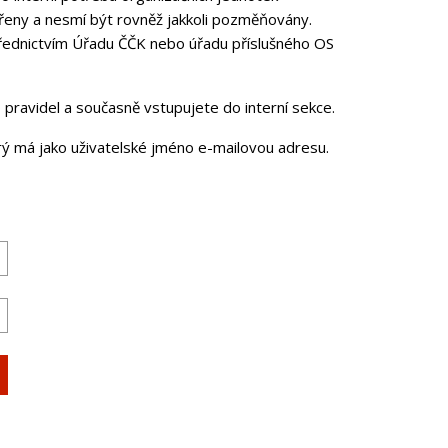
řeny a nesmí být rovněž jakkoli pozměňovány.
třednictvím Úřadu ČČK nebo úřadu příslušného OS
pravidel a současně vstupujete do interní sekce.
erý má jako uživatelské jméno e-mailovou adresu.