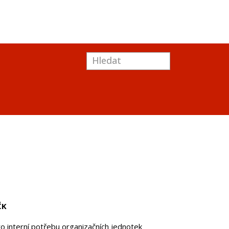
ČK
o interní potřebu organizačních jednotek