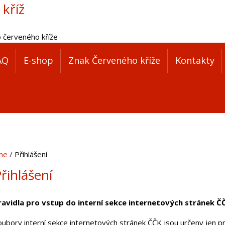
 kříž
o červeného kříže
AQ
E-shop
Znak Červeného kříže
Kontakty
me
Přihlášení
řihlášení
ravidla pro vstup do interní sekce internetových stránek Č
oubory interní sekce internetových stránek ČČK jsou určeny jen pr