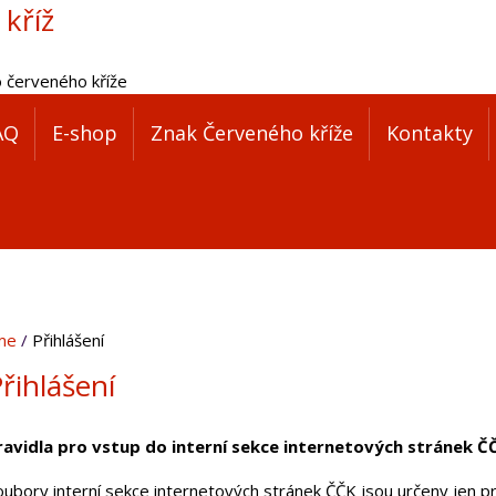
 kříž
o červeného kříže
AQ
E-shop
Znak Červeného kříže
Kontakty
me
Přihlášení
řihlášení
ravidla pro vstup do interní sekce internetových stránek Č
oubory interní sekce internetových stránek ČČK jsou určeny jen pr