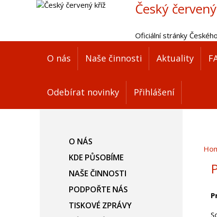
Český červený
Oficiální stránky Českéh
O nás
Naše činnosti
Aktuality
F
Odebírat novinky
Přihlášení
O NÁS
Ho
KDE PŮSOBÍME
P
NAŠE ČINNOSTI
PODPOŘTE NÁS
P
TISKOVÉ ZPRÁVY
S