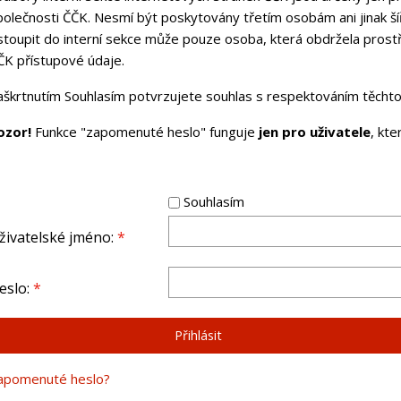
polečnosti ČČK. Nesmí být poskytovány třetím osobám ani jinak ší
stoupit do interní sekce může pouze osoba, která obdržela pros
ČK přístupové údaje.
aškrtnutím Souhlasím potvrzujete souhlas s respektováním těchto 
ozor!
Funkce "zapomenuté heslo" funguje
jen pro uživatele
, kt
Souhlasím
živatelské jméno:
*
eslo:
*
apomenuté heslo?