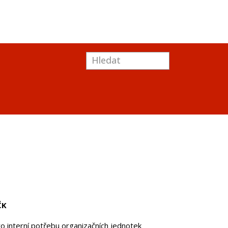
ČK
o interní potřebu organizačních jednotek