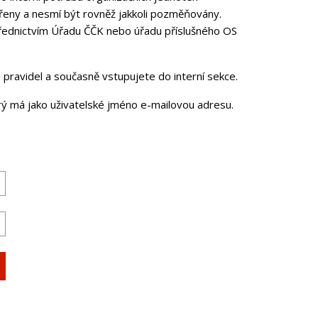
řeny a nesmí být rovněž jakkoli pozměňovány.
třednictvím Úřadu ČČK nebo úřadu příslušného OS
pravidel a současně vstupujete do interní sekce.
erý má jako uživatelské jméno e-mailovou adresu.