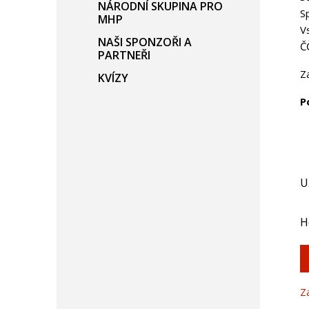
NÁRODNÍ SKUPINA PRO
S
MHP
V
NAŠI SPONZOŘI A
Č
PARTNEŘI
Z
KVÍZY
P
U
H
Z