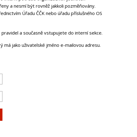
řeny a nesmí být rovněž jakkoli pozměňovány.
třednictvím Úřadu ČČK nebo úřadu příslušného OS
pravidel a současně vstupujete do interní sekce.
erý má jako uživatelské jméno e-mailovou adresu.