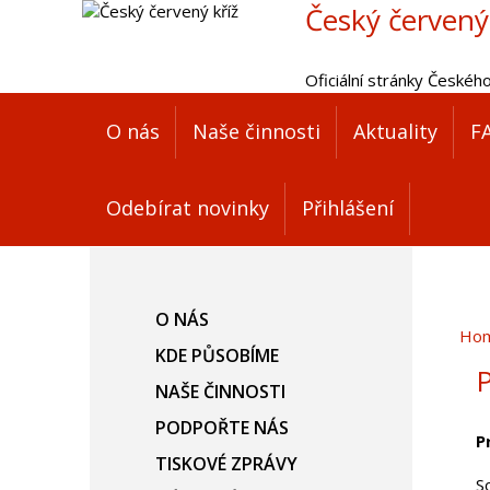
Český červený
Oficiální stránky Českéh
O nás
Naše činnosti
Aktuality
F
Odebírat novinky
Přihlášení
O NÁS
Ho
KDE PŮSOBÍME
P
NAŠE ČINNOSTI
PODPOŘTE NÁS
P
TISKOVÉ ZPRÁVY
S