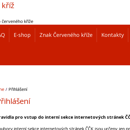
 kříž
o červeného kříže
AQ
E-shop
Znak Červeného kříže
Kontakty
me
Přihlášení
řihlášení
ravidla pro vstup do interní sekce internetových stránek Č
oubory interní sekce internetových stránek ČČK jsou určeny jen pr