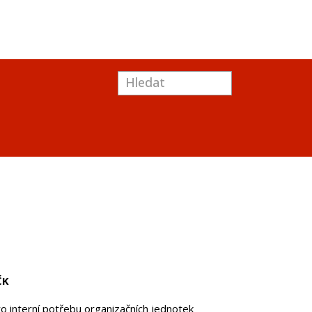
ČK
o interní potřebu organizačních jednotek