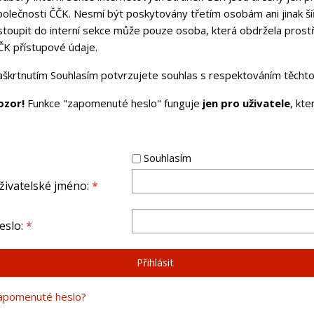
polečnosti ČČK. Nesmí být poskytovány třetím osobám ani jinak ší
stoupit do interní sekce může pouze osoba, která obdržela pros
ČK přístupové údaje.
aškrtnutím Souhlasím potvrzujete souhlas s respektováním těchto 
ozor!
Funkce "zapomenuté heslo" funguje
jen pro uživatele
, kt
Souhlasím
živatelské jméno:
*
eslo:
*
apomenuté heslo?