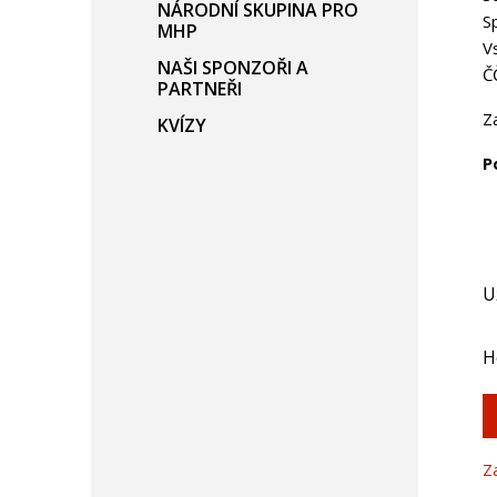
NÁRODNÍ SKUPINA PRO
S
MHP
V
NAŠI SPONZOŘI A
Č
PARTNEŘI
Z
KVÍZY
P
U
H
Z