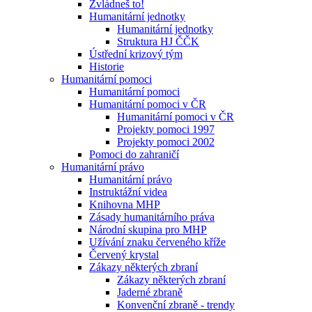
Zvládneš to!
Humanitární jednotky
Humanitární jednotky
Struktura HJ ČČK
Ústřední krizový tým
Historie
Humanitární pomoci
Humanitární pomoci
Humanitární pomoci v ČR
Humanitární pomoci v ČR
Projekty pomoci 1997
Projekty pomoci 2002
Pomoci do zahraničí
Humanitární právo
Humanitární právo
Instruktážní videa
Knihovna MHP
Zásady humanitárního práva
Národní skupina pro MHP
Užívání znaku červeného kříže
Červený krystal
Zákazy některých zbraní
Zákazy některých zbraní
Jaderné zbraně
Konvenční zbraně - trendy