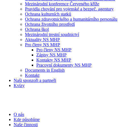
Mezinárodní konference Červeného kříže
Pravidla chování pro vojenské a bezpeč. agentury
Ochrana kulturních statků
Ochrana zdravotnického a humanitárního personálu
Ochrana životního prostředí
Ochrana škol
Mezinárodní trestní soudnictví
Aktuality NS MHP
Pro členy NS MHP
Pro členy NS MHP
Zápisy NS MHP
Kontakty NS MHP
Pracovní dokumenty NS MHP
Documents in English
Kontakt
Naši sponzoři a partneři
Kvízy
O nás
Kde působíme
Naše činnosti