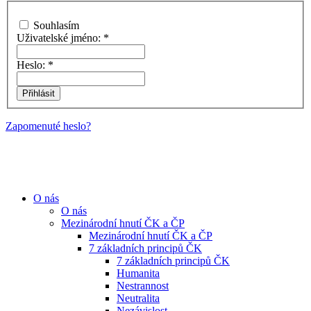
Souhlasím
Uživatelské jméno:
*
Heslo:
*
Zapomenuté heslo?
O nás
O nás
Mezinárodní hnutí ČK a ČP
Mezinárodní hnutí ČK a ČP
7 základních principů ČK
7 základních principů ČK
Humanita
Nestrannost
Neutralita
Nezávislost