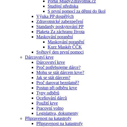
Portál MladyZdravotnik.cz
Studijní střediska
S první pomocí za dětmi do škol
Výuka PP dospělých
Zdravotnické zabezpečení
Standardy poskytování PP
Plaketa Za záchranu života
Maskování poranění
Maskování poranění
Kurz Maskér ČČK
Světový den první pomoci
Dárcovství krve
Dárcovství krve
Proč potřebujeme dárce?
Mohu se stát dárcem krve?
Jak se stát dárcem?
Proč darovat bezplatně?
Postup při odběru krve
Typy odběrů
Oceňování dárců
Použití krve
Pracovní volno
Legislativa, dokumenty
Připravenost na katastrofy
Připravenost na katastrofy