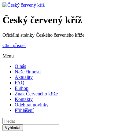
Český červený kříž
Oficiální stránky Českého červeného kříže
Chci přispět
Menu
O nás
Naše činnosti
Aktuality
FAQ
E-shop
Znak Červeného kříže
Kontakty
Odebírat novinky
Přihlášení