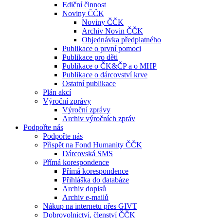
Ediční činnost
Noviny ČČK
Noviny ČČK
Archiv Novin ČČK
Objednávka předplatného
Publikace o první pomoci
Publikace pro děti
Publikace o ČK&ČP a o MHP
Publikace o dárcovství krve
Ostatní publikace
Plán akcí
Výroční zprávy
Výroční zprávy
Archiv výročních zpráv
Podpořte nás
Podpořte nás
Přispět na Fond Humanity ČČK
Dárcovská SMS
Přímá korespondence
Přímá korespondence
Přihláška do databáze
Archiv dopisů
Archiv e-mailů
Nákup na internetu přes GIVT
Dobrovolnictví, členství ČČK