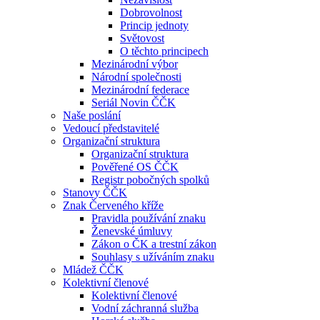
Dobrovolnost
Princip jednoty
Světovost
O těchto principech
Mezinárodní výbor
Národní společnosti
Mezinárodní federace
Seriál Novin ČČK
Naše poslání
Vedoucí představitelé
Organizační struktura
Organizační struktura
Pověřené OS ČČK
Registr pobočných spolků
Stanovy ČČK
Znak Červeného kříže
Pravidla používání znaku
Ženevské úmluvy
Zákon o ČK a trestní zákon
Souhlasy s užíváním znaku
Mládež ČČK
Kolektivní členové
Kolektivní členové
Vodní záchranná služba