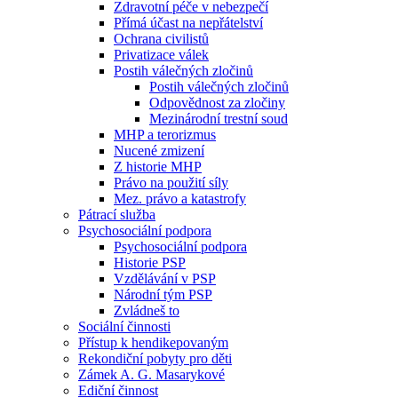
Zdravotní péče v nebezpečí
Přímá účast na nepřátelství
Ochrana civilistů
Privatizace válek
Postih válečných zločinů
Postih válečných zločinů
Odpovědnost za zločiny
Mezinárodní trestní soud
MHP a terorizmus
Nucené zmizení
Z historie MHP
Právo na použití síly
Mez. právo a katastrofy
Pátrací služba
Psychosociální podpora
Psychosociální podpora
Historie PSP
Vzdělávání v PSP
Národní tým PSP
Zvládneš to
Sociální činnosti
Přístup k hendikepovaným
Rekondiční pobyty pro děti
Zámek A. G. Masarykové
Ediční činnost