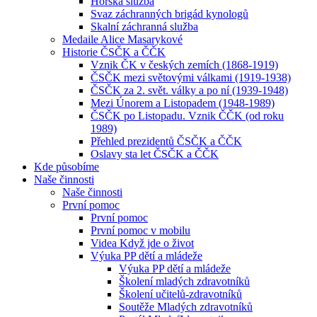
Horská služba
Svaz záchranných brigád kynologů
Skalní záchranná služba
Medaile Alice Masarykové
Historie ČSČK a ČČK
Vznik ČK v českých zemích (1868-1919)
ČSČK mezi světovými válkami (1919-1938)
ČSČK za 2. svět. války a po ní (1939-1948)
Mezi Únorem a Listopadem (1948-1989)
ČSČK po Listopadu. Vznik ČČK (od roku
1989)
Přehled prezidentů ČSČK a ČČK
Oslavy sta let ČSČK a ČČK
Kde působíme
Naše činnosti
Naše činnosti
První pomoc
První pomoc
První pomoc v mobilu
Videa Když jde o život
Výuka PP dětí a mládeže
Výuka PP dětí a mládeže
Školení mladých zdravotníků
Školení učitelů-zdravotníků
Soutěže Mladých zdravotníků