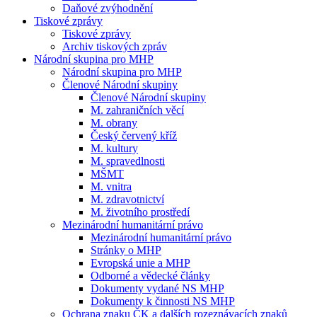
Daňové zvýhodnění
Tiskové zprávy
Tiskové zprávy
Archiv tiskových zpráv
Národní skupina pro MHP
Národní skupina pro MHP
Členové Národní skupiny
Členové Národní skupiny
M. zahraničních věcí
M. obrany
Český červený kříž
M. kultury
M. spravedlnosti
MŠMT
M. vnitra
M. zdravotnictví
M. životního prostředí
Mezinárodní humanitární právo
Mezinárodní humanitární právo
Stránky o MHP
Evropská unie a MHP
Odborné a vědecké články
Dokumenty vydané NS MHP
Dokumenty k činnosti NS MHP
Ochrana znaku ČK a dalších rozeznávacích znaků