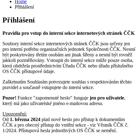
Home
Přihlášení
Přihlášení
Pravidla pro vstup do interní sekce internetových stránek ČČK
Soubory interní sekce internetových stránek ČČK jsou určeny jen
pro interní potřebu organizačních jednotek Společnosti ČČK. Nesmí
být poskytovány třetím osobám ani jinak šířeny a nesmí být rovněž
jakkoli pozměňovány. Vstoupit do interní sekce může pouze osoba,
která obdržela prostřednictvím Úřadu ČČK nebo úřadu příslušného
OS ČČK přístupové údaje.
Zaškrtnutím Souhlasím potvrzujete souhlas s respektováním těchto
pravidel a současně vstupujete do interní sekce.
Pozor!
Funkce "zapomenuté heslo" funguje
jen pro uživatele
,
který má jako uživatelské jméno e-mailovou adresu.
Upozornění:
Od
1. března 2024
platí nové heslo pro přístup k dokumentům
ČČK a pro obecný přístup do vnitřní sekce - viz Věstník ČČK č.
1/2024. Přístupová hesla jednotlivých OS ČČK se nemění.