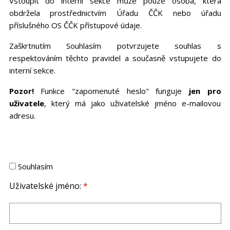
Vstoupit do interní sekce může pouze osoba, která
obdržela prostřednictvím Úřadu ČČK nebo úřadu
příslušného OS ČČK přístupové údaje.
Zaškrtnutím Souhlasím potvrzujete souhlas s
respektováním těchto pravidel a současně vstupujete do
interní sekce.
Pozor!
Funkce "zapomenuté heslo" funguje
jen pro
uživatele
, který má jako uživatelské jméno e-mailovou
adresu.
Souhlasím
Uživatelské jméno:
*