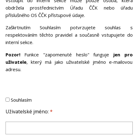
Vstoupit do interní sekce může pouze osoba, která
obdržela prostřednictvím Úřadu ČČK nebo úřadu
příslušného OS ČČK přístupové údaje.
Zaškrtnutím Souhlasím potvrzujete souhlas s
respektováním těchto pravidel a současně vstupujete do
interní sekce.
Pozor!
Funkce "zapomenuté heslo" funguje
jen pro
uživatele
, který má jako uživatelské jméno e-mailovou
adresu.
Souhlasím
Uživatelské jméno:
*