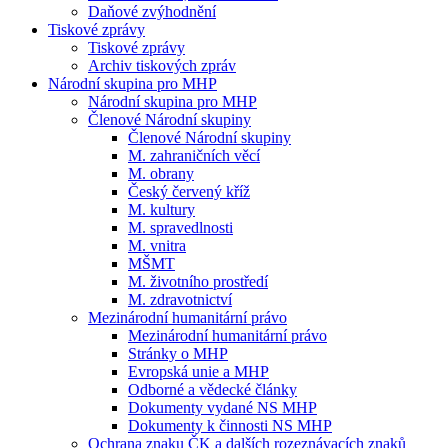
Daňové zvýhodnění
Tiskové zprávy
Tiskové zprávy
Archiv tiskových zpráv
Národní skupina pro MHP
Národní skupina pro MHP
Členové Národní skupiny
Členové Národní skupiny
M. zahraničních věcí
M. obrany
Český červený kříž
M. kultury
M. spravedlnosti
M. vnitra
MŠMT
M. životního prostředí
M. zdravotnictví
Mezinárodní humanitární právo
Mezinárodní humanitární právo
Stránky o MHP
Evropská unie a MHP
Odborné a vědecké články
Dokumenty vydané NS MHP
Dokumenty k činnosti NS MHP
Ochrana znaku ČK a dalších rozeznávacích znaků