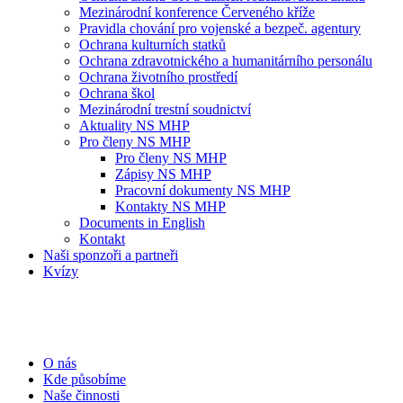
Mezinárodní konference Červeného kříže
Pravidla chování pro vojenské a bezpeč. agentury
Ochrana kulturních statků
Ochrana zdravotnického a humanitárního personálu
Ochrana životního prostředí
Ochrana škol
Mezinárodní trestní soudnictví
Aktuality NS MHP
Pro členy NS MHP
Pro členy NS MHP
Zápisy NS MHP
Pracovní dokumenty NS MHP
Kontakty NS MHP
Documents in English
Kontakt
Naši sponzoři a partneři
Kvízy
O nás
Kde působíme
Naše činnosti