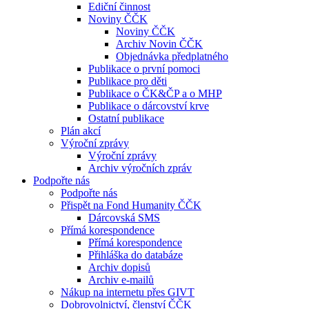
Ediční činnost
Noviny ČČK
Noviny ČČK
Archiv Novin ČČK
Objednávka předplatného
Publikace o první pomoci
Publikace pro děti
Publikace o ČK&ČP a o MHP
Publikace o dárcovství krve
Ostatní publikace
Plán akcí
Výroční zprávy
Výroční zprávy
Archiv výročních zpráv
Podpořte nás
Podpořte nás
Přispět na Fond Humanity ČČK
Dárcovská SMS
Přímá korespondence
Přímá korespondence
Přihláška do databáze
Archiv dopisů
Archiv e-mailů
Nákup na internetu přes GIVT
Dobrovolnictví, členství ČČK