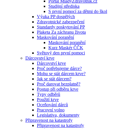
Portál MladyZdravotnik.cz
Studijní střediska
S první pomocí za dětmi do škol
Výuka PP dospělých
Zdravotnické zabezpečení
Standardy poskytování PP
Plaketa Za záchranu života
Maskování poranění
Maskování poranění
Kurz Maskér ČČK
Světový den první pomoci
Dárcovství krve
Dárcovství krve
Proč potřebujeme dárce?
Mohu se stát dárcem krve?
Jak se stát dárcem?
Proč darovat bezplatně?
Postup při odběru krve
Typy odběrů
Použití krve
Oceňování dárců
Pracovní volno
Legislativa, dokumenty
Připravenost na katastrofy
Připravenost na katastrofy