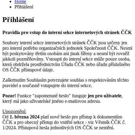
Home
Přihlášení
Přihlášení
Pravidla pro vstup do interní sekce internetových stránek ČČK
Soubory interní sekce internetových stránek ČČK jsou určeny jen
pro interní potřebu organizačních jednotek Společnosti ČČK. Nesmí
být poskytovány třetím osobám ani jinak šířeny a nesmí být rovněž
jakkoli pozměňovány. Vstoupit do interní sekce může pouze osoba,
která obdržela prostřednictvím Úřadu ČČK nebo úřadu příslušného
OS ČČK přístupové údaje.
Zaškrtnutím Souhlasím potvrzujete souhlas s respektováním těchto
pravidel a současně vstupujete do interní sekce.
Pozor!
Funkce "zapomenuté heslo" funguje
jen pro uživatele
,
který má jako uživatelské jméno e-mailovou adresu.
Upozornění:
Od
1. března 2024
platí nové heslo pro přístup k dokumentům
ČČK a pro obecný přístup do vnitřní sekce - viz Věstník ČČK č.
1/2024. Přístupová hesla jednotlivých OS ČČK se nemění.