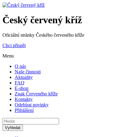
Český červený kříž
Oficiální stránky Českého červeného kříže
Chci přispět
Menu
O nás
Naše činnosti
Aktuality
FAQ
E-shop
Znak Červeného kříže
Kontakty
Odebírat novinky
Přihlášení