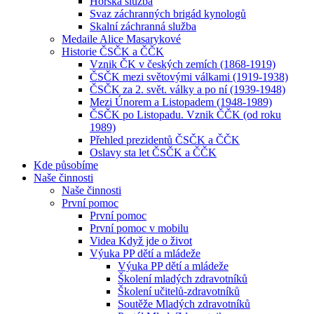
Horská služba
Svaz záchranných brigád kynologů
Skalní záchranná služba
Medaile Alice Masarykové
Historie ČSČK a ČČK
Vznik ČK v českých zemích (1868-1919)
ČSČK mezi světovými válkami (1919-1938)
ČSČK za 2. svět. války a po ní (1939-1948)
Mezi Únorem a Listopadem (1948-1989)
ČSČK po Listopadu. Vznik ČČK (od roku
1989)
Přehled prezidentů ČSČK a ČČK
Oslavy sta let ČSČK a ČČK
Kde působíme
Naše činnosti
Naše činnosti
První pomoc
První pomoc
První pomoc v mobilu
Videa Když jde o život
Výuka PP dětí a mládeže
Výuka PP dětí a mládeže
Školení mladých zdravotníků
Školení učitelů-zdravotníků
Soutěže Mladých zdravotníků