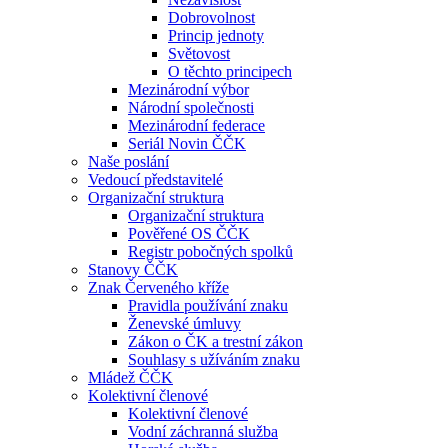
Dobrovolnost
Princip jednoty
Světovost
O těchto principech
Mezinárodní výbor
Národní společnosti
Mezinárodní federace
Seriál Novin ČČK
Naše poslání
Vedoucí představitelé
Organizační struktura
Organizační struktura
Pověřené OS ČČK
Registr pobočných spolků
Stanovy ČČK
Znak Červeného kříže
Pravidla používání znaku
Ženevské úmluvy
Zákon o ČK a trestní zákon
Souhlasy s užíváním znaku
Mládež ČČK
Kolektivní členové
Kolektivní členové
Vodní záchranná služba