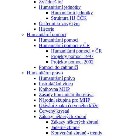
Zvládneš to!
Humanitární jednotky
Humanitární jednotky
Struktura HJ ČČK
Ústřední krizový tým
Historie
Humanitární pomoci
Humanitární pomoci
Humanitární pomoci v ČR
Humanitární pomoci v ČR
Projekty pomoci 1997
Projekty pomoci 2002
Pomoci do zahraničí
Humanitární právo
Humanitární právo
Instruktážní videa
Knihovna MHP
Zásady humanitárního práva
Národní skupina pro MHP
Užívání znaku červeného kříže
Červený krystal
Zákazy některých zbraní
Zákazy některých zbraní
Jaderné zbraně
Konvenční zbraně - trendy