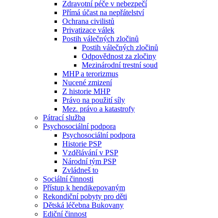
Zdravotní péče v nebezpečí
Přímá účast na nepřátelství
Ochrana civilistů
Privatizace válek
Postih válečných zločinů
Postih válečných zločinů
Odpovědnost za zločiny
Mezinárodní trestní soud
MHP a terorizmus
Nucené zmizení
Z historie MHP
Právo na použití síly
Mez. právo a katastrofy
Pátrací služba
Psychosociální podpora
Psychosociální podpora
Historie PSP
Vzdělávání v PSP
Národní tým PSP
Zvládneš to
Sociální činnosti
Přístup k hendikepovaným
Rekondiční pobyty pro děti
Dětská léčebna Bukovany
Ediční činnost