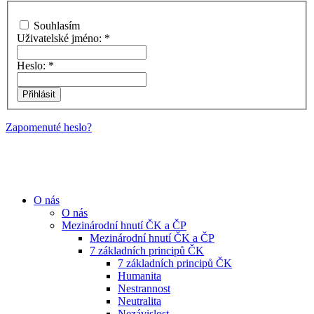
Souhlasím
Uživatelské jméno:
*
Heslo:
*
Zapomenuté heslo?
O nás
O nás
Mezinárodní hnutí ČK a ČP
Mezinárodní hnutí ČK a ČP
7 základních principů ČK
7 základních principů ČK
Humanita
Nestrannost
Neutralita
Nezávislost