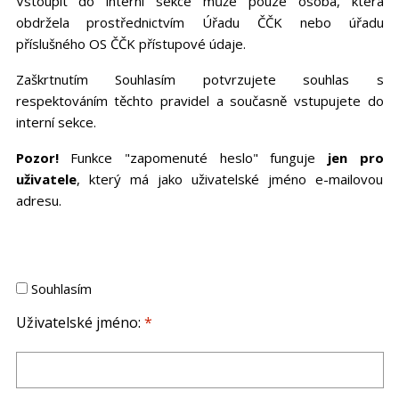
Vstoupit do interní sekce může pouze osoba, která
obdržela prostřednictvím Úřadu ČČK nebo úřadu
příslušného OS ČČK přístupové údaje.
Zaškrtnutím Souhlasím potvrzujete souhlas s
respektováním těchto pravidel a současně vstupujete do
interní sekce.
Pozor!
Funkce "zapomenuté heslo" funguje
jen pro
uživatele
, který má jako uživatelské jméno e-mailovou
adresu.
Souhlasím
Uživatelské jméno:
*