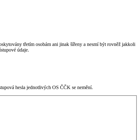
skytovány třetím osobám ani jinak šířeny a nesmí být rovněž jakkoli
stupové údaje.
ístupová hesla jednotlivých OS ČČK se nemění.