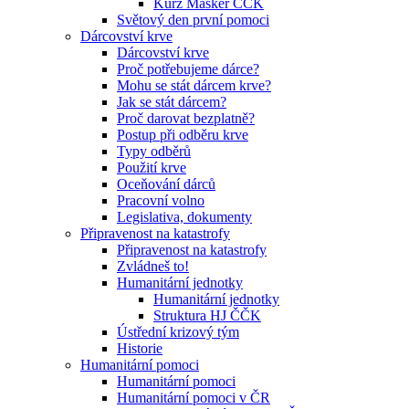
Kurz Maskér ČČK
Světový den první pomoci
Dárcovství krve
Dárcovství krve
Proč potřebujeme dárce?
Mohu se stát dárcem krve?
Jak se stát dárcem?
Proč darovat bezplatně?
Postup při odběru krve
Typy odběrů
Použití krve
Oceňování dárců
Pracovní volno
Legislativa, dokumenty
Připravenost na katastrofy
Připravenost na katastrofy
Zvládneš to!
Humanitární jednotky
Humanitární jednotky
Struktura HJ ČČK
Ústřední krizový tým
Historie
Humanitární pomoci
Humanitární pomoci
Humanitární pomoci v ČR