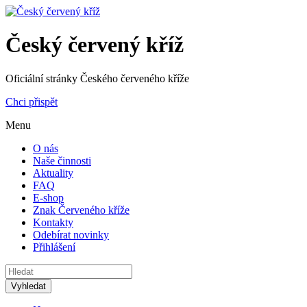
Český červený kříž
Oficiální stránky Českého červeného kříže
Chci přispět
Menu
O nás
Naše činnosti
Aktuality
FAQ
E-shop
Znak Červeného kříže
Kontakty
Odebírat novinky
Přihlášení