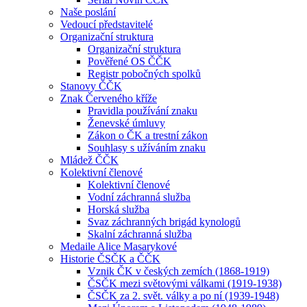
Naše poslání
Vedoucí představitelé
Organizační struktura
Organizační struktura
Pověřené OS ČČK
Registr pobočných spolků
Stanovy ČČK
Znak Červeného kříže
Pravidla používání znaku
Ženevské úmluvy
Zákon o ČK a trestní zákon
Souhlasy s užíváním znaku
Mládež ČČK
Kolektivní členové
Kolektivní členové
Vodní záchranná služba
Horská služba
Svaz záchranných brigád kynologů
Skalní záchranná služba
Medaile Alice Masarykové
Historie ČSČK a ČČK
Vznik ČK v českých zemích (1868-1919)
ČSČK mezi světovými válkami (1919-1938)
ČSČK za 2. svět. války a po ní (1939-1948)