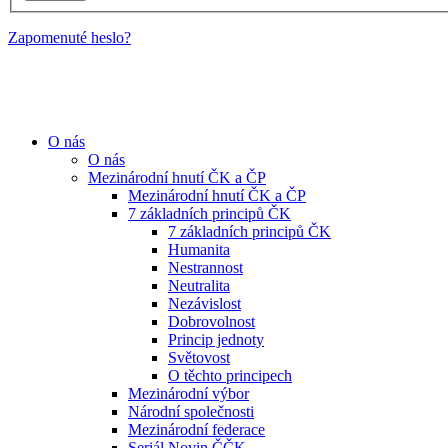
Zapomenuté heslo?
O nás
O nás
Mezinárodní hnutí ČK a ČP
Mezinárodní hnutí ČK a ČP
7 základních principů ČK
7 základních principů ČK
Humanita
Nestrannost
Neutralita
Nezávislost
Dobrovolnost
Princip jednoty
Světovost
O těchto principech
Mezinárodní výbor
Národní společnosti
Mezinárodní federace
Seriál Novin ČČK