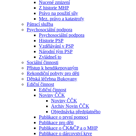
Nucené zmizení
Z historie MHP
Právo na použití síly
Mez. právo a katastrofy
Pátrací služba
Psychosociální podpora
Psychosociální podpora
Historie PSP
Vzdělávání v PSP
Národní tým PSP
Zvládneš to
Sociální činnosti
Přístup k hendikepovaným
Rekondiční pobyty pro děti
Dětská léčebna Bukovany
Ediční činnost
Ediční činnost
Noviny ČČK
Noviny ČČK
Archiv Novin ČČK
Objednávka předplatného
Publikace o první pomoci
Publikace pro děti
Publikace o ČK&ČP a o MHP
Publikace o dárcovství krve