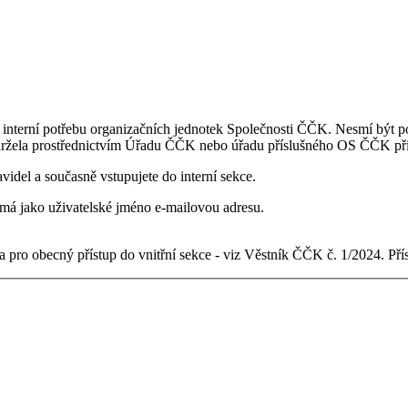
 interní potřebu organizačních jednotek Společnosti ČČK. Nesmí být po
držela prostřednictvím Úřadu ČČK nebo úřadu příslušného OS ČČK pří
videl a současně vstupujete do interní sekce.
ý má jako uživatelské jméno e-mailovou adresu.
 pro obecný přístup do vnitřní sekce - viz Věstník ČČK č. 1/2024. Př