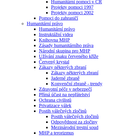
Humanitární pomoci v ČR
Projekty pomoci 1997
Projekty pomoci 2002
Pomoci do zahraničí
Humanitární právo
Humanitární právo
Instruktážní videa
Knihovna MHP
Zásady humanitárního práva
Národní skupina pro MHP
Užívání znaku červeného kříže
Červený krystal
Zákazy některých zbraní
Zákazy některých zbraní
Jaderné zbraně
Konvenční zbraně - trendy
Zdravotní péče v nebezpečí
Přímá účast na nepřátelství
Ochrana civilistů
Privatizace válek
Postih válečných zločinů
Postih válečných zločinů
Odpovědnost za zločiny
Mezinárodní trestní soud
MHP a terorizmus