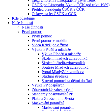
Mezi Únorem a Listopadem (1948-1989)
ČSČK po Listopadu. Vznik ČČK (od roku 1989)
Přehled prezidentů ČSČK a ČČK
Oslavy sta let ČSČK a ČČK
Kde působíme
Naše činnosti
Naše činnosti
První pomoc
První pomoc
První pomoc v mobilu
Videa Když jde o život
Výuka PP dětí a mládeže
Výuka PP dětí a mládeže
Školení mladých zdravotníků
Školení učitelů-zdravotníků
Soutěže Mladých zdravotníků
Portál MladyZdravotnik.cz
Studijní střediska
S první pomocí za dětmi do škol
Výuka PP dospělých
Zdravotnické zabezpečení
Standardy poskytování PP
Plaketa Za záchranu života
Maskování poranění
Maskování poranění