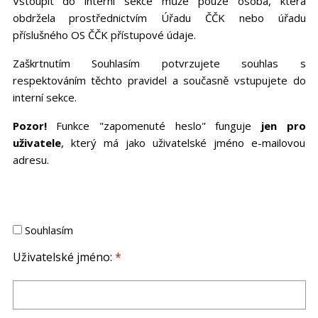
Vstoupit do interní sekce může pouze osoba, která
obdržela prostřednictvím Úřadu ČČK nebo úřadu
příslušného OS ČČK přístupové údaje.
Zaškrtnutím Souhlasím potvrzujete souhlas s
respektováním těchto pravidel a současně vstupujete do
interní sekce.
Pozor!
Funkce "zapomenuté heslo" funguje
jen pro
uživatele
, který má jako uživatelské jméno e-mailovou
adresu.
Souhlasím
Uživatelské jméno:
*