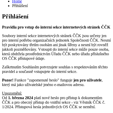
Home
Přihlášení
Přihlášení
Pravidla pro vstup do interní sekce internetových stránek ČČK
Soubory interní sekce internetových stránek ČČK jsou určeny jen
pro interní potřebu organizačních jednotek Společnosti ČČK. Nesmí
být poskytovány třetím osobám ani jinak šířeny a nesmí být rovněž
jakkoli pozměňovány. Vstoupit do interní sekce může pouze osoba,
která obdržela prostřednictvím Úřadu ČČK nebo úřadu příslušného
OS ČČK přístupové údaje.
Zaškrtnutím Souhlasím potvrzujete souhlas s respektováním těchto
pravidel a současně vstupujete do interní sekce.
Pozor!
Funkce "zapomenuté heslo" funguje
jen pro uživatele
,
který má jako uživatelské jméno e-mailovou adresu.
Upozornění:
Od
1. března 2024
platí nové heslo pro přístup k dokumentům
ČČK a pro obecný přístup do vnitřní sekce - viz Věstník ČČK č.
1/2024. Přístupová hesla jednotlivých OS ČČK se nemění.