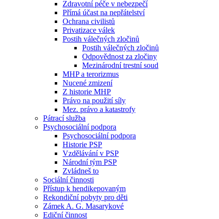
Zdravotní péče v nebezpečí
Přímá účast na nepřátelství
Ochrana civilistů
Privatizace válek
Postih válečných zločinů
Postih válečných zločinů
Odpovědnost za zločiny
Mezinárodní trestní soud
MHP a terorizmus
Nucené zmizení
Z historie MHP
Právo na použití síly
Mez. právo a katastrofy
Pátrací služba
Psychosociální podpora
Psychosociální podpora
Historie PSP
Vzdělávání v PSP
Národní tým PSP
Zvládneš to
Sociální činnosti
Přístup k hendikepovaným
Rekondiční pobyty pro děti
Zámek A. G. Masarykové
Ediční činnost