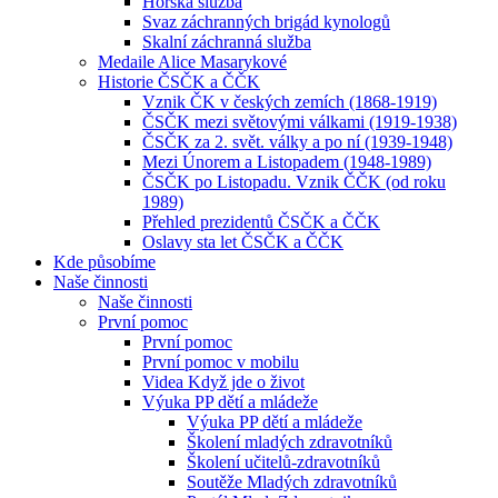
Horská služba
Svaz záchranných brigád kynologů
Skalní záchranná služba
Medaile Alice Masarykové
Historie ČSČK a ČČK
Vznik ČK v českých zemích (1868-1919)
ČSČK mezi světovými válkami (1919-1938)
ČSČK za 2. svět. války a po ní (1939-1948)
Mezi Únorem a Listopadem (1948-1989)
ČSČK po Listopadu. Vznik ČČK (od roku
1989)
Přehled prezidentů ČSČK a ČČK
Oslavy sta let ČSČK a ČČK
Kde působíme
Naše činnosti
Naše činnosti
První pomoc
První pomoc
První pomoc v mobilu
Videa Když jde o život
Výuka PP dětí a mládeže
Výuka PP dětí a mládeže
Školení mladých zdravotníků
Školení učitelů-zdravotníků
Soutěže Mladých zdravotníků