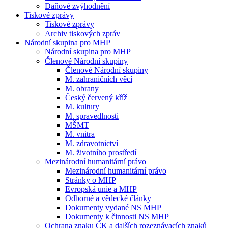
Daňové zvýhodnění
Tiskové zprávy
Tiskové zprávy
Archiv tiskových zpráv
Národní skupina pro MHP
Národní skupina pro MHP
Členové Národní skupiny
Členové Národní skupiny
M. zahraničních věcí
M. obrany
Český červený kříž
M. kultury
M. spravedlnosti
MŠMT
M. vnitra
M. zdravotnictví
M. životního prostředí
Mezinárodní humanitární právo
Mezinárodní humanitární právo
Stránky o MHP
Evropská unie a MHP
Odborné a vědecké články
Dokumenty vydané NS MHP
Dokumenty k činnosti NS MHP
Ochrana znaku ČK a dalších rozeznávacích znaků