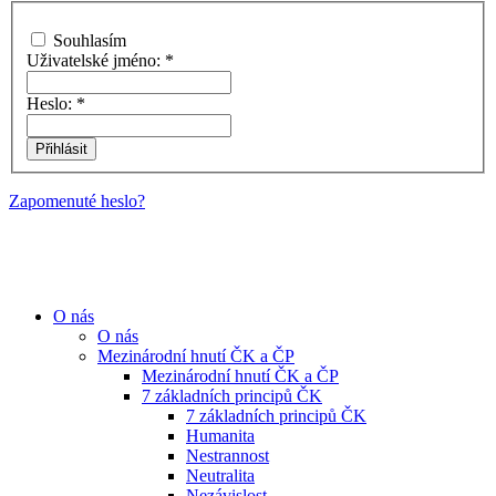
Souhlasím
Uživatelské jméno:
*
Heslo:
*
Zapomenuté heslo?
O nás
O nás
Mezinárodní hnutí ČK a ČP
Mezinárodní hnutí ČK a ČP
7 základních principů ČK
7 základních principů ČK
Humanita
Nestrannost
Neutralita
Nezávislost