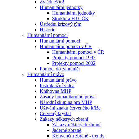
Zvládneš to!
Humanitární jednotky
Humanitární jednotky
Struktura HJ ČČK
Ústřední krizový tým
Historie
Humanitární pomoci
Humanitární pomoci
Humanitární pomoci v ČR
Humanitární pomoci v ČR
Projekty pomoci 1997
Projekty pomoci 2002
Pomoci do zahraničí
Humanitární právo
Humanitární právo
Instruktážní videa
Knihovna MHP
Zásady humanitárního práva
Národní skupina pro MHP
Užívání znaku červeného kříže
Červený krystal
Zákazy některých zbraní
Zákazy některých zbraní
Jaderné zbraně
Konvenční zbraně - trendy