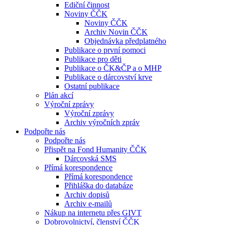
Ediční činnost
Noviny ČČK
Noviny ČČK
Archiv Novin ČČK
Objednávka předplatného
Publikace o první pomoci
Publikace pro děti
Publikace o ČK&ČP a o MHP
Publikace o dárcovství krve
Ostatní publikace
Plán akcí
Výroční zprávy
Výroční zprávy
Archiv výročních zpráv
Podpořte nás
Podpořte nás
Přispět na Fond Humanity ČČK
Dárcovská SMS
Přímá korespondence
Přímá korespondence
Přihláška do databáze
Archiv dopisů
Archiv e-mailů
Nákup na internetu přes GIVT
Dobrovolnictví, členství ČČK