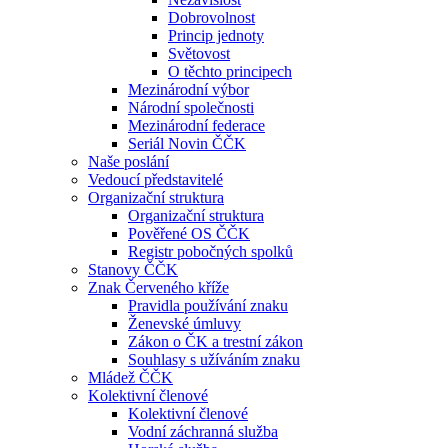
Dobrovolnost
Princip jednoty
Světovost
O těchto principech
Mezinárodní výbor
Národní společnosti
Mezinárodní federace
Seriál Novin ČČK
Naše poslání
Vedoucí představitelé
Organizační struktura
Organizační struktura
Pověřené OS ČČK
Registr pobočných spolků
Stanovy ČČK
Znak Červeného kříže
Pravidla používání znaku
Ženevské úmluvy
Zákon o ČK a trestní zákon
Souhlasy s užíváním znaku
Mládež ČČK
Kolektivní členové
Kolektivní členové
Vodní záchranná služba