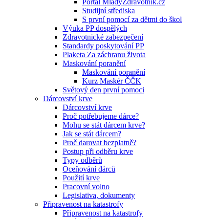
Portál MladyZdravotnik.cz
Studijní střediska
S první pomocí za dětmi do škol
Výuka PP dospělých
Zdravotnické zabezpečení
Standardy poskytování PP
Plaketa Za záchranu života
Maskování poranění
Maskování poranění
Kurz Maskér ČČK
Světový den první pomoci
Dárcovství krve
Dárcovství krve
Proč potřebujeme dárce?
Mohu se stát dárcem krve?
Jak se stát dárcem?
Proč darovat bezplatně?
Postup při odběru krve
Typy odběrů
Oceňování dárců
Použití krve
Pracovní volno
Legislativa, dokumenty
Připravenost na katastrofy
Připravenost na katastrofy