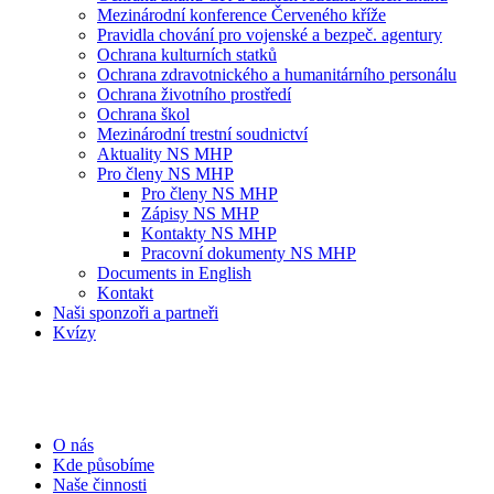
Mezinárodní konference Červeného kříže
Pravidla chování pro vojenské a bezpeč. agentury
Ochrana kulturních statků
Ochrana zdravotnického a humanitárního personálu
Ochrana životního prostředí
Ochrana škol
Mezinárodní trestní soudnictví
Aktuality NS MHP
Pro členy NS MHP
Pro členy NS MHP
Zápisy NS MHP
Kontakty NS MHP
Pracovní dokumenty NS MHP
Documents in English
Kontakt
Naši sponzoři a partneři
Kvízy
O nás
Kde působíme
Naše činnosti