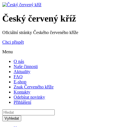
Český červený kříž
Oficiální stránky Českého červeného kříže
Chci přispět
Menu
O nás
Naše činnosti
Aktuality
FAQ
E-shop
Znak Červeného kříže
Kontakty
Odebírat novinky
Přihlášení