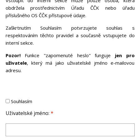
Vstoupit do interní sekce může pouze osoba, která
obdržela prostřednictvím Úřadu ČČK nebo úřadu
příslušného OS ČČK přístupové údaje.
Zaškrtnutím Souhlasím potvrzujete souhlas s
respektováním těchto pravidel a současně vstupujete do
interní sekce.
Pozor!
Funkce "zapomenuté heslo" funguje
jen pro
uživatele
, který má jako uživatelské jméno e-mailovou
adresu.
Souhlasím
Uživatelské jméno:
*