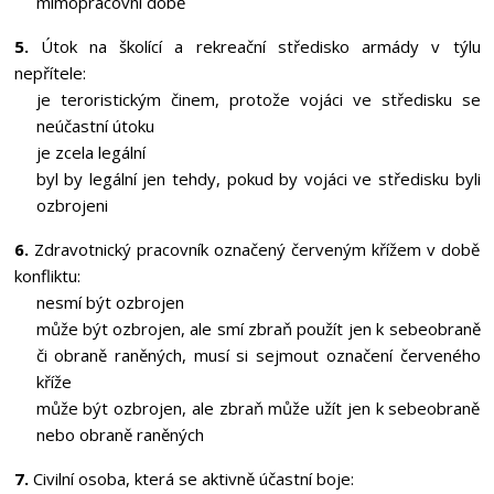
mimopracovní době
5.
Útok na školící a rekreační středisko armády v týlu
nepřítele:
je teroristickým činem, protože vojáci ve středisku se
neúčastní útoku
je zcela legální
byl by legální jen tehdy, pokud by vojáci ve středisku byli
ozbrojeni
6.
Zdravotnický pracovník označený červeným křížem v době
konfliktu:
nesmí být ozbrojen
může být ozbrojen, ale smí zbraň použít jen k sebeobraně
či obraně raněných, musí si sejmout označení červeného
kříže
může být ozbrojen, ale zbraň může užít jen k sebeobraně
nebo obraně raněných
7.
Civilní osoba, která se aktivně účastní boje: