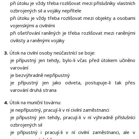
při útoku je vždy třeba rozlišovat mezi příslušníky vlastních
ozbrojených sil a vojáky nepřítele
při útoku je vždy třeba rozlišovat mezi objekty a osobami
vojenskými a civilními
při ošetřování raněných je třeba rozlišovat mezi raněnými
civilisty a raněnými vojáky
3.
Útok na civilní osoby neúčastnící se boje:
je přípustný jen tehdy, bylo-li včas před útokem učiněno
varování
je bezvýhradně nepřípustný
je přípustný jen jako odveta, postupuje-li tak přes
varování druhá strana
4.
Útok na muniční továrnu:
je nepřípustný, pracují-li v ní civilní zaměstnanci
je přípustný jen tehdy, pracují-li v ní výhradně příslušníci
ozbrojených sil
je přípustný i pracují-li v ní civilní zaměstnanci, ale v