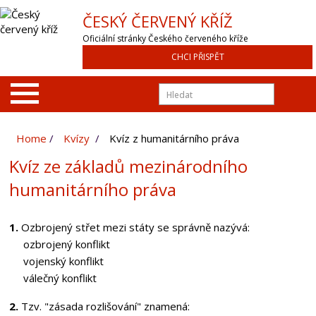
ČESKÝ ČERVENÝ KŘÍŽ
Oficiální stránky Českého červeného kříže
CHCI PŘISPĚT
Home
Kvízy
Kvíz z humanitárního práva
Kvíz ze základů mezinárodního
humanitárního práva
1.
Ozbrojený střet mezi státy se správně nazývá:
ozbrojený konflikt
vojenský konflikt
válečný konflikt
2.
Tzv. "zásada rozlišování" znamená: