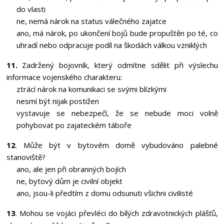
do vlasti
ne, nemá nárok na status válečného zajatce
ano, má nárok, po ukončení bojů bude propuštěn po té, co
uhradí nebo odpracuje podíl na škodách válkou vzniklých
11.
Zadržený bojovník, který odmítne sdělit při výslechu
informace vojenského charakteru:
ztrácí nárok na komunikaci se svými blízkými
nesmí být nijak postižen
vystavuje se nebezpečí, že se nebude moci volně
pohybovat po zajateckém táboře
12
. Může být v bytovém domě vybudováno palebné
stanoviště?
ano, ale jen při obranných bojích
ne, bytový dům je civilní objekt
ano, jsou-li předtím z domu odsunuti všichni civilisté
13
. Mohou se vojáci převléci do bílých zdravotnických plášťů,