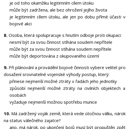
je od toho okamžiku legitimním cílem útoku
může být zadržena, ale bez ohrožení jejího života
je legitimním cílem útoku, ale jen po dobu přímé účasti v
bojové akci
8.
Osoba, která spolupracuje s hnutím odboje proti okupaci:
nesmí být za svou činnost stíhána soudem nepřítele
může být za svou činnost stíhána soudem nepřítele
může být deportována z okupovaného území
9.
Při plánování a provádění bojové činnosti vybere velitel pro
dosažení srovnatelné vojenské výhody postup, který:
přinese nejmenší možné ztráty v řadách jeho jednotky
způsobí nejmenší možné ztráty na civilních objektech a
osobách
vyžaduje nejmenší možnou spotřebu munice
10.
Má zadržený voják země, která vede útočnou válku, nárok
na status válečného zajatce?
ano, má nárok, po ukončení bojů musí být propuštěn zpět