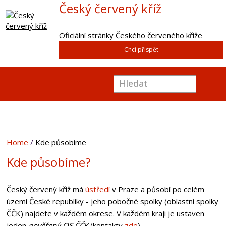
Český červený kříž
Oficiální stránky Českého červeného kříže
Chci přispět
Home
Kde působíme
Kde působíme?
Český červený kříž má
ústředí
v Praze a působí po celém
území České republiky - jeho pobočné spolky (
oblastní spolky
ČČK
) najdete v každém okrese. V každém kraji je ustaven
jeden
pověřený OS ČČK
(kontakty
zde
).