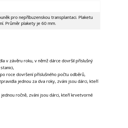
něk pro nepříbuzenskou transplantaci. Plaketu
í. Průměr plakety je 60 mm.
dla v závěru roku, v němž dárce dovršil příslušný
tanici,
m po roce dovršení příslušného počtu odběrů,
pravidla jednou za dva roky, zváni jsou dárci, kteří
 jednou ročně, zváni jsou dárci, kteří krvetvorné