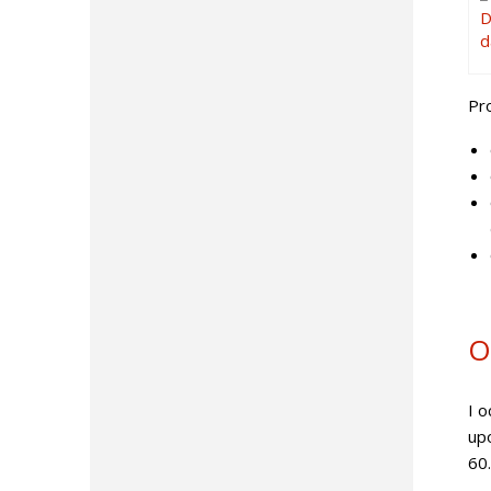
Pro
O
I 
up
60.