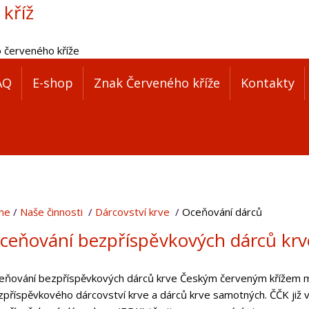
 kříž
o červeného kříže
AQ
E-shop
Znak Červeného kříže
Kontakty
me
Naše činnosti
Dárcovství krve
Oceňování dárců
ceňování bezpříspěvkových dárců krv
eňování bezpříspěvkových dárců krve Českým červeným křížem má
příspěvkového dárcovství krve a dárců krve samotných. ČČK již ví