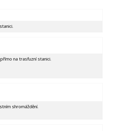
tanici.
římo na trasfuzní stanici.
stním shromáždění.