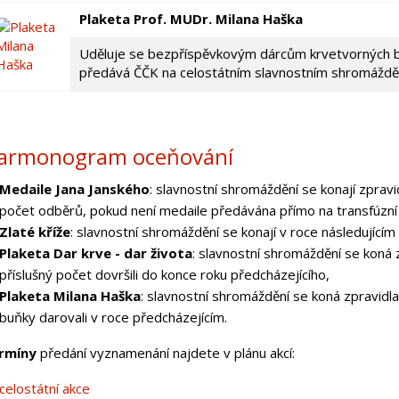
Plaketa Prof. MUDr. Milana Haška
Uděluje se bezpříspěvkovým dárcům krvetvorných bu
předává ČČK na celostátním slavnostním shromážděn
armonogram oceňování
Medaile Jana Janského
: slavnostní shromáždění se konají zpravi
počet odběrů, pokud není medaile předávána přímo na transfúzní s
Zlaté kříže
: slavnostní shromáždění se konají v roce následující
Plaketa Dar krve - dar života
: slavnostní shromáždění se koná z
příslušný počet dovršili do konce roku předcházejícího,
Plaketa Milana Haška
: slavnostní shromáždění se koná zpravidla
buňky darovali v roce předcházejícím.
rmíny
předání vyznamenání najdete v plánu akcí:
celostátní akce