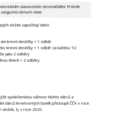
celostátním slavnostním shromáždění. Průměr
sanguinis-donum vitae
.
ích složek započítají takto:
ani krevní destičky = 1 odběr
nebo krevní destičky = 1 odběr za každou TU
ýše jako 2 odběry
 dvou dnech = 2 odběry
ýšit společenskou vážnost těchto dárců a
ání dárců krvetvorných buněk přistoupil ČČK v roce
 složek, tj. v roce 2020.