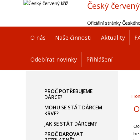
Český červený
Oficiální stránky Českéh
O nás
Naše činnosti
Aktuality
F
Odebírat novinky
Přihlášení
PROČ POTŘEBUJEME
Ho
DÁRCE?
O
MOHU SE STÁT DÁRCEM
KRVE?
JAK SE STÁT DÁRCEM?
Oc
bez
PROČ DAROVAT