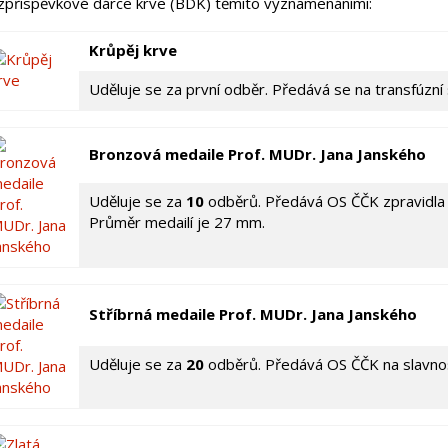
zpříspěvkové dárce krve (BDK) těmito vyznamenáními:
Krůpěj krve
Uděluje se za první odběr. Předává se na transfúzní s
Bronzová medaile Prof. MUDr. Jana Janského
Uděluje se za
10
odběrů. Předává OS ČČK zpravidla p
Průměr medailí je 27 mm.
Stříbrná medaile Prof. MUDr. Jana Janského
Uděluje se za
20
odběrů. Předává OS ČČK na slavno