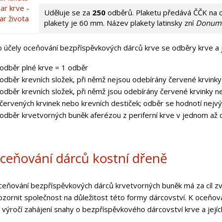
Uděluje se za
250
odběrů. Plaketu předává ČČK na 
plakety je 60 mm. Název plakety latinsky zní
Donum 
 účely oceňování bezpříspěvkových dárců krve se odběry krve a jej
odběr plné krve = 1 odběr
odběr krevních složek, při němž nejsou odebírány červené krvinky 
odběr krevních složek, při němž jsou odebírány červené krvinky 
červených krvinek nebo krevních destiček; odběr se hodnotí nejv
odběr krvetvorných buněk aferézou z periferní krve v jednom až
ceňování dárců kostní dřeně
oceňování bezpříspěvkových dárců krvetvorných buněk má za cíl zv
ozornit společnost na důležitost této formy dárcovství. K oceňov
 výročí zahájení snahy o bezpříspěvkového dárcovství krve a jejích