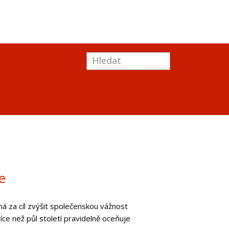
e
 za cíl zvýšit společenskou vážnost
ce než půl století pravidelně oceňuje