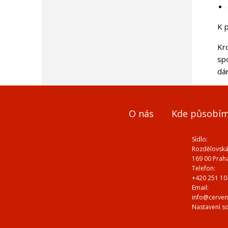
K 
Kr
sp
dá
O nás
Kde působí
Sídlo:
Rozdělovská
169 00 Prah
Telefon:
+420 251 10
Email:
info@cerven
Nastavení s