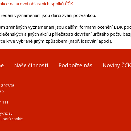
akce na úrovni oblastních spolků ČČK
předání vyznamenání jsou dárci zváni pozvánkou.
om zmíněných vyznamenání jsou dalšími formami ocenění BDK podě
olečenských a jiných akcí u příležitosti dovršení určitého počtu
rce krve vybrané jiným způsobem (např. losování apod.).
me
Naše činnosti
Podpořte nás
Noviny ČČK
 2467/63,
a 6
4 111
ykriz.eu
ouborů cookie