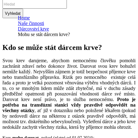
Home
Naše činnosti
Dárcovství krve
Mohu se stát dárcem krve?
Kdo se může stát dárcem krve?
Svou krev darujeme, abychom nemocnému člověku pomohli
zachránit zdraví nebo dokonce život. Darovat svou krev bohužel
nemůže každý. Nejvyšším zájmem je totiž bezpečnost příjemce krve
nebo transfúzního přípravku. Rizik pro nemocného existuje celá
řada a proto je velká pozornost věnována výběru vhodných dárců. I
to, co se mnohým lidem může zdát zbytečné, má v duchu zásady
předběžné opatrnosti při posuzování vhodnosti dárce své místo.
Darovat krev není právo, je to služba nemocnému.
Proto je
potřeba na transfúzní stanici vždy pravdivě odpovědět na
všechny otázky
, ať již v dotazníku nebo položené lékařem (pokud
by nedovedl dárce na některou z otázek pravdivě odpovědět, má
možnost tzv. diskrétního sebevyloučení). Vyšetření dárce a jeho krve
nedokáže zachytit všechny rizika, která by příjemce mohla ohrozit.
Krev
mohu darovat
, pokud (platné od 01.07.2024):