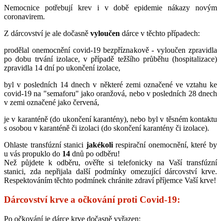
Nemocnice potřebují krev i v době epidemie nákazy novým
coronavirem.
Z dárcovství je ale dočasně
vyloučen
dárce v těchto případech:
prodělal onemocnění covid-19 bezpříznakově - vyloučen zpravidla
po dobu trvání izolace, v případě težšího průběhu (hospitalizace)
zpravidla 14 dní po ukončení izolace,
byl v posledních 14 dnech v některé zemi označené ve vztahu ke
covid-19 na "semaforu" jako oranžová, nebo v posledních 28 dnech
v zemi označené jako červená,
je v karanténě (do ukončení karantény), nebo byl v těsném kontaktu
s osobou v karanténě či izolaci (do skončení karantény či izolace).
Ohlaste transfúzní stanici
jakékoli
respirační onemocnění, které by
u vás propuklo do
14
dnů po odběru!
Než půjdete k odběru, ověřte si telefonicky na Vaší transfúzní
stanici, zda nepřijala další podmínky omezující dárcovství krve.
Respektováním těchto podmínek chránite zdraví příjemce Vaší krve!
Dárcovství krve a očkování proti Covid-19:
Po očkování je dárce krve dočasně vyřazen: