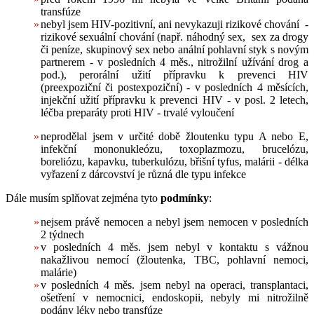
transfúze
nebyl jsem HIV-pozitivní, ani nevykazuji rizikové chování -
rizikové sexuální chování (např. náhodný sex, sex za drogy
či peníze, skupinový sex nebo anální pohlavní styk s novým
partnerem - v posledních 4 měs., nitrožilní užívání drog a
pod.), perorální užití přípravku k prevenci HIV
(preexpoziční či postexpoziční) - v posledních 4 měsících,
injekční užití přípravku k prevenci HIV - v posl. 2 letech,
léčba preparáty proti HIV - trvalé vyloučení
neprodělal jsem v určité době žloutenku typu A nebo E,
infekční mononukleózu, toxoplazmozu, brucelózu,
boreliózu, kapavku, tuberkulózu, břišní tyfus, malárii - délka
vyřazení z dárcovství je různá dle typu infekce
Dále musím splňovat zejména tyto
podmínky
:
nejsem právě nemocen a nebyl jsem nemocen v posledních
2 týdnech
v posledních 4 měs. jsem nebyl v kontaktu s vážnou
nakažlivou nemocí (žloutenka, TBC, pohlavní nemoci,
malárie)
v posledních 4 měs. jsem nebyl na operaci, transplantaci,
ošetření v nemocnici, endoskopii, nebyly mi nitrožilně
podány léky nebo transfúze