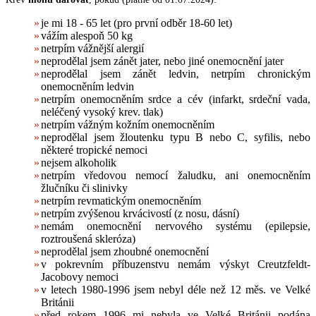
je mi 18 ­- 65 let (pro první odběr 18-60 let)
vážím alespoň 50 kg
netrpím vážnější alergií
neprodělal jsem zánět jater, nebo jiné onemocnění jater
neprodělal jsem zánět ledvin, netrpím chronickým
onemocněním ledvin
netrpím onemocněním srdce a cév (infarkt, srdeční vada,
neléčený vysoký krev. tlak)
netrpím vážným kožním onemocněním
neprodělal jsem žloutenku typu B nebo C, syfilis, nebo
některé tropické nemoci
nejsem alkoholik
netrpím vředovou nemocí žaludku, ani onemocněním
žlučníku či slinivky
netrpím revmatickým onemocněním
netrpím zvýšenou krvácivostí (z nosu, dásní)
nemám onemocnění nervového systému (epilepsie,
roztroušená skleróza)
neprodělal jsem zhoubné onemocnění
v pokrevním příbuzenstvu nemám výskyt Creutzfeldt-
Jacobovy nemoci
v letech 1980-1996 jsem nebyl déle než 12 měs. ve Velké
Británii
před rokem 1996 mi nebyla ve Velké Británii podána