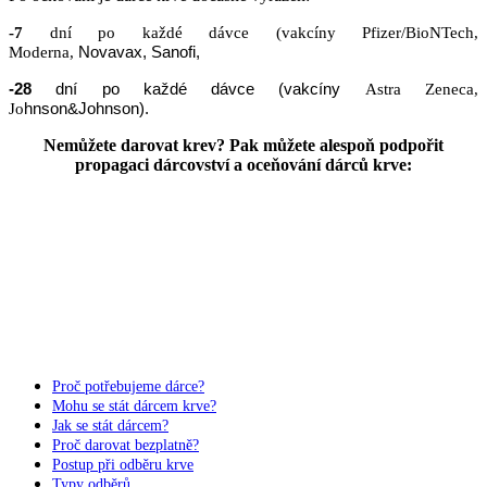
-7
dní po každé dávce (vakcíny Pfizer/BioNTech,
Moderna,
Novavax
, Sanofi,
-28
dní po každé dávce (vakcíny
Astra Zeneca,
Jo
h
nson
&
Johnson).
Nemůžete darovat krev? Pak můžete alespoň podpořit
propagaci dárcovství a oceňování dárců krve:
Přispět on-line
Proč potřebujeme dárce?
Mohu se stát dárcem krve?
Jak se stát dárcem?
Proč darovat bezplatně?
Postup při odběru krve
Typy odběrů