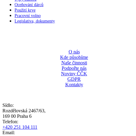
Oceňování dárců
Použití krve
Pracovní volno
Legislativa, dokumenty
O nás
Kde působíme
Naše činnosti
Podpořte nás
Noviny ČČK
GDPR
Kontakty
Sídlo:
Rozdělovská 2467/63,
169 00 Praha 6
Telefon:
+420 251 104 111
Email: