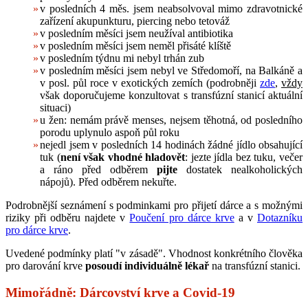
v posledních 4 měs. jsem neabsolvoval mimo zdravotnické
zařízení akupunkturu, piercing nebo tetováž
v posledním měsíci jsem neužíval antibiotika
v posledním měsíci jsem neměl přisáté klíště
v posledním týdnu mi nebyl trhán zub
v posledním měsíci jsem nebyl ve Středomoří, na Balkáně a
v posl. půl roce v exotických zemích (podrobněji
zde
,
vždy
však doporučujeme konzultovat s transfúzní stanicí aktuální
situaci)
u žen: nemám právě menses, nejsem těhotná, od posledního
porodu uplynulo aspoň půl roku
nejedl jsem v posledních 14 hodinách žádné jídlo obsahující
tuk (
není však vhodné hladovět
: jezte jídla bez tuku, večer
a ráno před odběrem
pijte
dostatek nealkoholických
nápojů). Před odběrem nekuřte.
Podrobnější seznámení s podminkami pro přijetí dárce a s možnými
riziky při odběru najdete v
Poučení pro dárce krve
a v
Dotazníku
pro dárce krve
.
Uvedené podmínky platí "v zásadě". Vhodnost konkrétního člověka
pro darování krve
posoudí individuálně lékař
na transfúzní stanici.
Mimořádně: Dárcovství krve a Covid-19