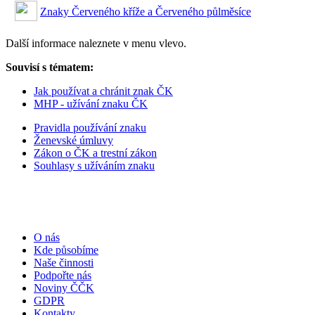
Znaky Červeného kříže a Červeného půlměsíce
Další informace naleznete v menu vlevo.
Souvisí s tématem:
Jak používat a chránit znak ČK
MHP - užívání znaku ČK
Pravidla používání znaku
Ženevské úmluvy
Zákon o ČK a trestní zákon
Souhlasy s užíváním znaku
O nás
Kde působíme
Naše činnosti
Podpořte nás
Noviny ČČK
GDPR
Kontakty