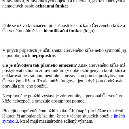
zdravotníků, zdravotnických objektů a materiálu, jakož i raněných a
nemocných osob:
ochranná funkce
Dále se užívá k označení příslušnosti ke složkám Červeného kříže a
Červeného půlměsíce:
identifikační funkce
(logo)
V jiných případech je užití znaku Červeného kříže nebo symbolů jej
napodobujících
nepřípustné
.
Co je důvodem tak přísného omezení?
Znak Červeného kříže má
poskytovat ochranu zdravotníkům (v době ozbrojených konfliktů) a
deklarovat nestrannou, neutrální a nezávislou pomoc poskytovanou
Červeným křížem. To ale může fungovat jen, když jsou dodržována
pravidla pro jeho použití.
Neoprávněné použití vystavuje zdravotníky a personál Červeného
kříže nebezpečí a omezuje dostupnost pomoci.
Předejít neoprávněnému užití znaku ČK (např. pro běžné označení
lékáren či ambulancí) lze tím, že se v těchto situacích použije
jiných
symbolů
, které mají mezinárodně sdílený význam.