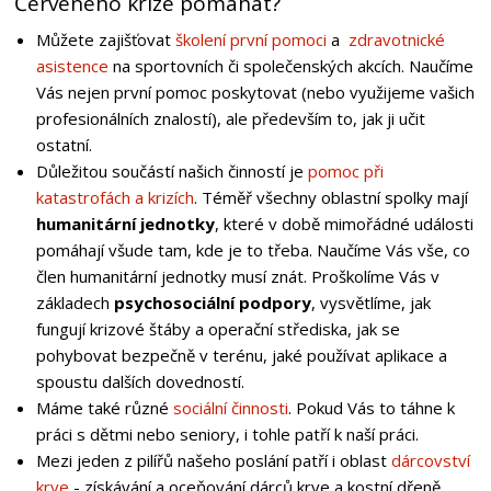
Červeného kříže pomáhat?
Můžete zajišťovat
školení první pomoci
a
zdravotnické
asistence
na sportovních či společenských akcích. Naučíme
Vás nejen první pomoc poskytovat (nebo využijeme vašich
profesionálních znalostí), ale především to, jak ji učit
ostatní.
Důležitou součástí našich činností je
pomoc při
katastrofách a krizích
. Téměř všechny oblastní spolky mají
humanitární jednotky
, které v době mimořádné události
pomáhají všude tam, kde je to třeba. Naučíme Vás vše, co
člen humanitární jednotky musí znát. Proškolíme Vás v
základech
psychosociální podpory
, vysvětlíme, jak
fungují krizové štáby a operační střediska, jak se
pohybovat bezpečně v terénu, jaké používat aplikace a
spoustu dalších dovedností.
Máme také různé
sociální činnosti
. Pokud Vás to táhne k
práci s dětmi nebo seniory, i tohle patří k naší práci.
Mezi jeden z pilířů našeho poslání patří i oblast
dárcovství
krve
- získávání a oceňování dárců krve a kostní dřeně.