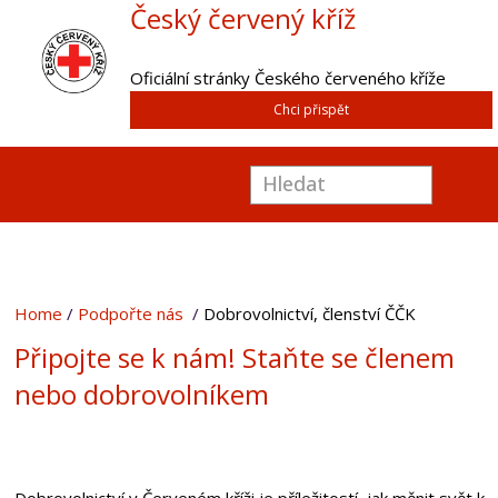
Český červený kříž
Oficiální stránky Českého červeného kříže
Chci přispět
Home
Podpořte nás
Dobrovolnictví, členství ČČK
Připojte se k nám! Staňte se členem
nebo dobrovolníkem
Dobrovolnictví v Červeném kříži je příležitostí, jak měnit svět k