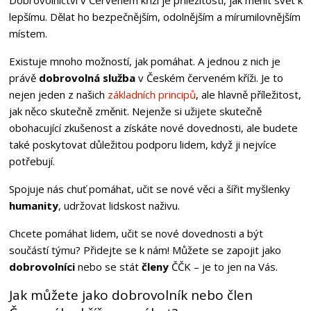
lepšímu. Dělat ho bezpečnějším, odolnějším a mírumilovnějším
místem.
Existuje mnoho možností, jak pomáhat. A jednou z nich je
právě
dobrovolná služba
v Českém červeném kříži. Je to
nejen jeden z našich
základních principů
, ale hlavně příležitost,
jak něco skutečně změnit. Nejenže si užijete skutečně
obohacující zkušenost a získáte nové dovednosti, ale budete
také poskytovat důležitou podporu lidem, když ji nejvíce
potřebují.
Spojuje nás chuť pomáhat, učit se nové věci a šířit myšlenky
humanity
, udržovat lidskost naživu.
Chcete pomáhat lidem, učit se nové dovednosti a být
součástí týmu? Přidejte se k nám! Můžete se zapojit jako
dobrovolníci
nebo se stát
členy
ČČK – je to jen na Vás.
Jak můžete jako dobrovolník nebo člen