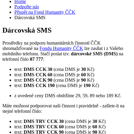
Home
Podpořte nás
Přispět na Fond Humanity ČČK
Dárcovská SMS
Dárcovská SMS
Prostředky na podporu humanitárních činností ČČK
shromažďované na
Fondu Humanity ČČK
lze zasílat i z Vašeho
mobilního telefonu. Stačí poslat tzv.
dárcovské SMS (DMS)
na
telefonní číslo
87 777
:
text:
DMS CCK 30
(cena DMS je
30
Kč)
text:
DMS CCK 60
(cena DMS je
60
Kč)
text:
DMS CCK 90
(cena DMS je
90
Kč)
text:
DMS CCK 190
(cena DMS je
190
Kč)
z uvedené ceny DMS obdržíme 29, 59, 89 nebo 189 Kč.
Máte možnost podporovat naši činnost i
pravidelně - zašlete-li na
stejné telefonní číslo:
text:
DMS TRV CCK 30
(cena DMS je
30
Kč)
text:
DMS TRV CCK 60
(cena DMS je
60
Kč)
text:
DMS TRV CCK 90
(cena DMS je
90
Kč)