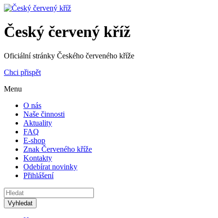
Český červený kříž
Oficiální stránky Českého červeného kříže
Chci přispět
Menu
O nás
Naše činnosti
Aktuality
FAQ
E-shop
Znak Červeného kříže
Kontakty
Odebírat novinky
Přihlášení