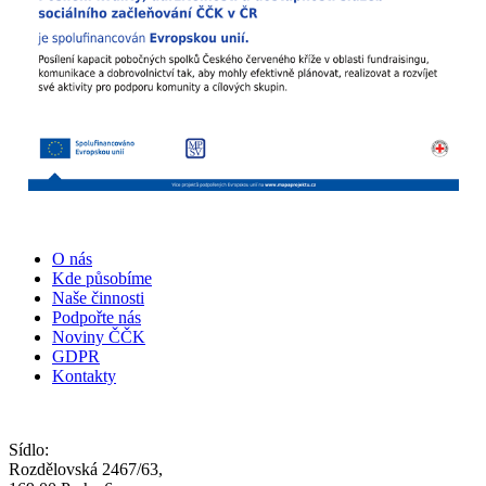
O nás
Kde působíme
Naše činnosti
Podpořte nás
Noviny ČČK
GDPR
Kontakty
Sídlo:
Rozdělovská 2467/63,