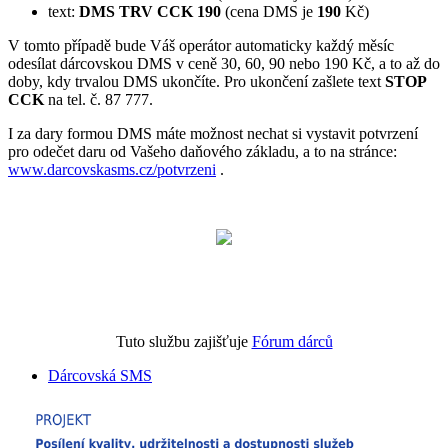
text:
DMS TRV CCK 190
(cena DMS je
190
Kč)
V tomto případě bude Váš operátor automaticky každý měsíc
odesílat dárcovskou DMS v ceně 30, 60, 90 nebo 190 Kč, a to až do
doby, kdy trvalou DMS ukončíte. Pro ukončení zašlete text
STOP
CCK
na tel. č. 87 777.
I za dary formou DMS máte možnost nechat si vystavit potvrzení
pro odečet daru od Vašeho daňového základu, a to na stránce:
www.darcovskasms.cz/potvrzeni
.
Tuto službu zajišťuje
Fórum dárců
Dárcovská SMS