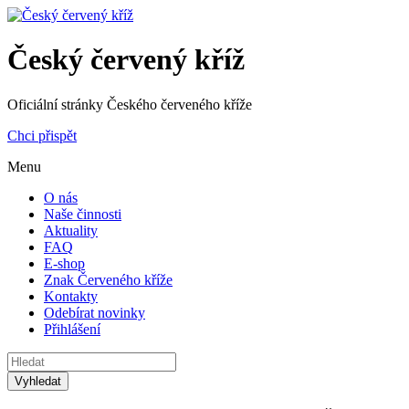
Český červený kříž
Oficiální stránky Českého červeného kříže
Chci přispět
Menu
O nás
Naše činnosti
Aktuality
FAQ
E-shop
Znak Červeného kříže
Kontakty
Odebírat novinky
Přihlášení