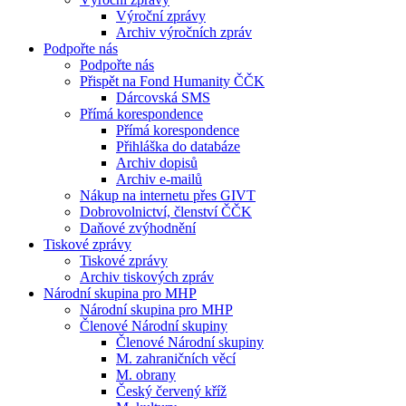
Výroční zprávy
Archiv výročních zpráv
Podpořte nás
Podpořte nás
Přispět na Fond Humanity ČČK
Dárcovská SMS
Přímá korespondence
Přímá korespondence
Přihláška do databáze
Archiv dopisů
Archiv e-mailů
Nákup na internetu přes GIVT
Dobrovolnictví, členství ČČK
Daňové zvýhodnění
Tiskové zprávy
Tiskové zprávy
Archiv tiskových zpráv
Národní skupina pro MHP
Národní skupina pro MHP
Členové Národní skupiny
Členové Národní skupiny
M. zahraničních věcí
M. obrany
Český červený kříž