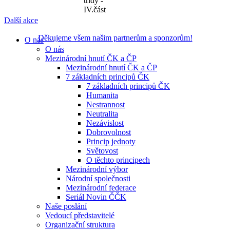
třídy -
IV.část
Další akce
Děkujeme všem našim partnerům a sponzorům!
O nás
O nás
Mezinárodní hnutí ČK a ČP
Mezinárodní hnutí ČK a ČP
7 základních principů ČK
7 základních principů ČK
Humanita
Nestrannost
Neutralita
Nezávislost
Dobrovolnost
Princip jednoty
Světovost
O těchto principech
Mezinárodní výbor
Národní společnosti
Mezinárodní federace
Seriál Novin ČČK
Naše poslání
Vedoucí představitelé
Organizační struktura