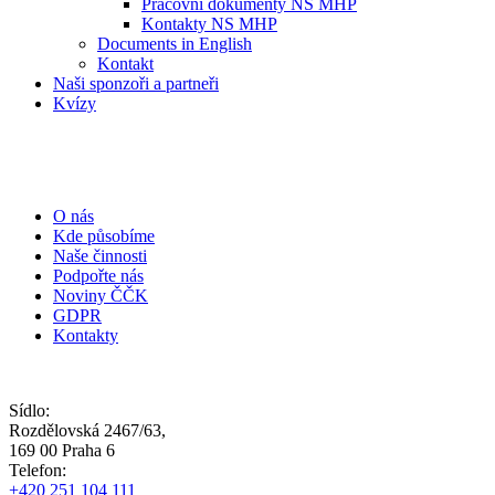
Pracovní dokumenty NS MHP
Kontakty NS MHP
Documents in English
Kontakt
Naši sponzoři a partneři
Kvízy
O nás
Kde působíme
Naše činnosti
Podpořte nás
Noviny ČČK
GDPR
Kontakty
Sídlo:
Rozdělovská 2467/63,
169 00 Praha 6
Telefon:
+420 251 104 111