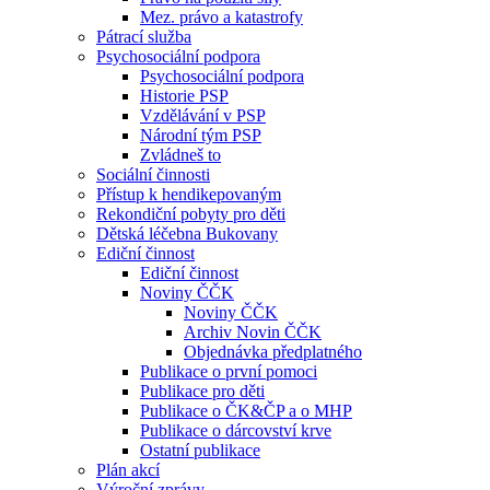
Mez. právo a katastrofy
Pátrací služba
Psychosociální podpora
Psychosociální podpora
Historie PSP
Vzdělávání v PSP
Národní tým PSP
Zvládneš to
Sociální činnosti
Přístup k hendikepovaným
Rekondiční pobyty pro děti
Dětská léčebna Bukovany
Ediční činnost
Ediční činnost
Noviny ČČK
Noviny ČČK
Archiv Novin ČČK
Objednávka předplatného
Publikace o první pomoci
Publikace pro děti
Publikace o ČK&ČP a o MHP
Publikace o dárcovství krve
Ostatní publikace
Plán akcí
Výroční zprávy