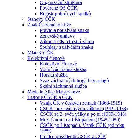
Organizační struktura
Pověřené OS ČČK
Registr pobočných spolků
Stanovy ČČK
Znak Červeného kříže
Pravidla používání znaku
Ženevské úmluvy
Zákon o ČK a trestní zákon
Souhlasy s užíváním znaku
Mládež ČČK
Kolektivní členové
Kolektivní členové
Vodní záchranná služba
Horská služba
Svaz záchranných brigád kynologů
Skalní záchranná služba
Medaile Alice Masarykové
Historie ČSČK a ČČK
Vznik ČK v českých zemích (1868-1919)
ČSČK mezi světovými válkami (1919-1938)
ČSČK za 2. svět. války a po ní (1939-1948)
Mezi Únorem a Listopadem (1948-1989)
ČSČK po Listopadu. Vznik ČČK (od roku
1989)
Přehled prezidentů ČSČK a ČČK