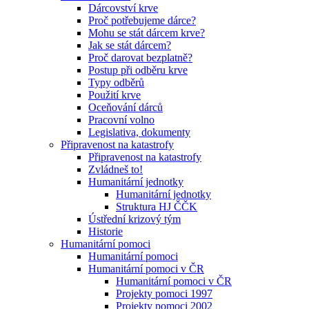
Dárcovství krve
Proč potřebujeme dárce?
Mohu se stát dárcem krve?
Jak se stát dárcem?
Proč darovat bezplatně?
Postup při odběru krve
Typy odběrů
Použití krve
Oceňování dárců
Pracovní volno
Legislativa, dokumenty
Připravenost na katastrofy
Připravenost na katastrofy
Zvládneš to!
Humanitární jednotky
Humanitární jednotky
Struktura HJ ČČK
Ústřední krizový tým
Historie
Humanitární pomoci
Humanitární pomoci
Humanitární pomoci v ČR
Humanitární pomoci v ČR
Projekty pomoci 1997
Projekty pomoci 2002