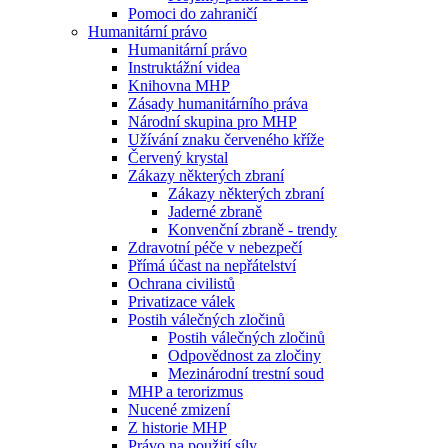
Pomoci do zahraničí
Humanitární právo
Humanitární právo
Instruktážní videa
Knihovna MHP
Zásady humanitárního práva
Národní skupina pro MHP
Užívání znaku červeného kříže
Červený krystal
Zákazy některých zbraní
Zákazy některých zbraní
Jaderné zbraně
Konvenční zbraně - trendy
Zdravotní péče v nebezpečí
Přímá účast na nepřátelství
Ochrana civilistů
Privatizace válek
Postih válečných zločinů
Postih válečných zločinů
Odpovědnost za zločiny
Mezinárodní trestní soud
MHP a terorizmus
Nucené zmizení
Z historie MHP
Právo na použití síly