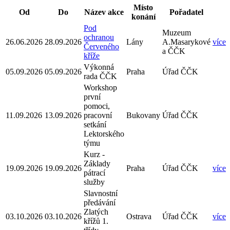
Místo
Od
Do
Název akce
Pořadatel
konání
Pod
Muzeum
ochranou
26.06.2026
28.09.2026
Lány
A.Masarykové
více
Červeného
a ČČK
kříže
Výkonná
05.09.2026
05.09.2026
Praha
Úřad ČČK
rada ČČK
Workshop
první
pomoci,
11.09.2026
13.09.2026
pracovní
Bukovany
Úřad ČČK
setkání
Lektorského
týmu
Kurz -
Základy
19.09.2026
19.09.2026
Praha
Úřad ČČK
více
pátrací
služby
Slavnostní
předávání
Zlatých
03.10.2026
03.10.2026
Ostrava
Úřad ČČK
více
křížů 1.