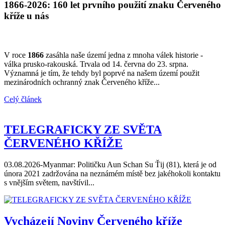
1866-2026: 160 let prvního použití znaku Červeného
kříže u nás
V roce
1866
zasáhla naše území jedna z mnoha válek historie -
válka prusko-rakouská. Trvala od 14. června do 23. srpna.
Významná je tím, že tehdy byl poprvé na našem území použit
mezinárodních ochranný znak Červeného kříže...
Celý článek
TELEGRAFICKY ZE SVĚTA
ČERVENÉHO KŘÍŽE
03.08.2026-Myanmar: Političku Aun Schan Su Ťij (81), která je od
února 2021 zadržována na neznámém místě bez jakéhokoli kontaktu
s vnějším světem, navštívil...
Vycházejí Noviny Červeného kříže