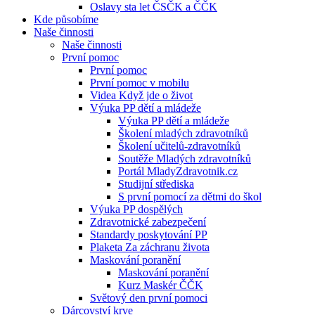
Oslavy sta let ČSČK a ČČK
Kde působíme
Naše činnosti
Naše činnosti
První pomoc
První pomoc
První pomoc v mobilu
Videa Když jde o život
Výuka PP dětí a mládeže
Výuka PP dětí a mládeže
Školení mladých zdravotníků
Školení učitelů-zdravotníků
Soutěže Mladých zdravotníků
Portál MladyZdravotnik.cz
Studijní střediska
S první pomocí za dětmi do škol
Výuka PP dospělých
Zdravotnické zabezpečení
Standardy poskytování PP
Plaketa Za záchranu života
Maskování poranění
Maskování poranění
Kurz Maskér ČČK
Světový den první pomoci
Dárcovství krve