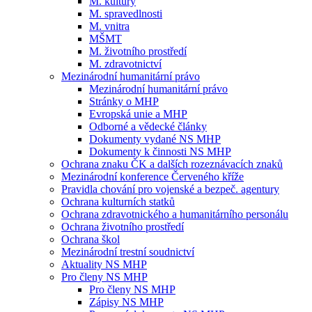
M. kultury
M. spravedlnosti
M. vnitra
MŠMT
M. životního prostředí
M. zdravotnictví
Mezinárodní humanitární právo
Mezinárodní humanitární právo
Stránky o MHP
Evropská unie a MHP
Odborné a vědecké články
Dokumenty vydané NS MHP
Dokumenty k činnosti NS MHP
Ochrana znaku ČK a dalších rozeznávacích znaků
Mezinárodní konference Červeného kříže
Pravidla chování pro vojenské a bezpeč. agentury
Ochrana kulturních statků
Ochrana zdravotnického a humanitárního personálu
Ochrana životního prostředí
Ochrana škol
Mezinárodní trestní soudnictví
Aktuality NS MHP
Pro členy NS MHP
Pro členy NS MHP
Zápisy NS MHP