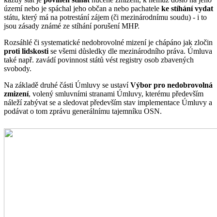
území nebo je spáchal jeho občan a nebo pachatele
ke stíhání vydat
státu, který má na potrestání zájem (či mezinárodnímu soudu) - i to
jsou zásady známé ze stíhání porušení MHP.
Rozsáhlé či systematické nedobrovolné mizení je chápáno jak zločin
proti lidskosti
se všemi důsledky dle mezinárodního práva. Úmluva
také např. zavádí povinnost států vést registry osob zbavených
svobody.
Na základě druhé části Úmluvy se ustaví
Výbor pro nedobrovolná
zmizení
, volený smluvními stranami Úmluvy, kterému především
náleží zabývat se a sledovat především stav implementace Úmluvy a
podávat o tom zprávu generálnímu tajemníku OSN.