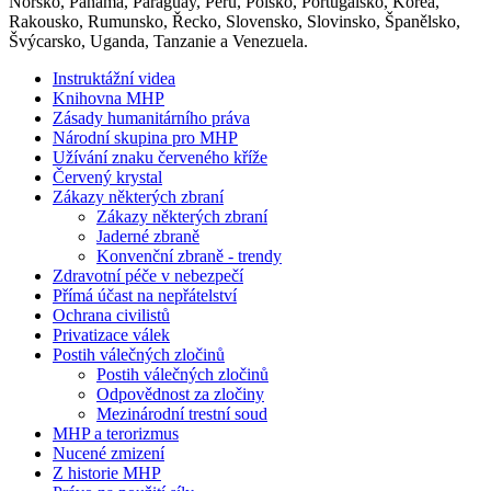
Norsko, Panama, Paraguay, Peru, Polsko, Portugalsko, Korea,
Rakousko, Rumunsko, Řecko, Slovensko, Slovinsko, Španělsko,
Švýcarsko, Uganda, Tanzanie a Venezuela.
Instruktážní videa
Knihovna MHP
Zásady humanitárního práva
Národní skupina pro MHP
Užívání znaku červeného kříže
Červený krystal
Zákazy některých zbraní
Zákazy některých zbraní
Jaderné zbraně
Konvenční zbraně - trendy
Zdravotní péče v nebezpečí
Přímá účast na nepřátelství
Ochrana civilistů
Privatizace válek
Postih válečných zločinů
Postih válečných zločinů
Odpovědnost za zločiny
Mezinárodní trestní soud
MHP a terorizmus
Nucené zmizení
Z historie MHP