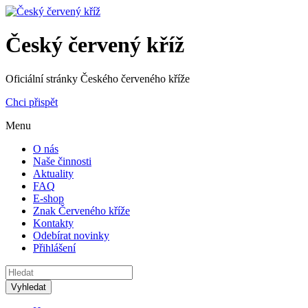
Český červený kříž
Oficiální stránky Českého červeného kříže
Chci přispět
Menu
O nás
Naše činnosti
Aktuality
FAQ
E-shop
Znak Červeného kříže
Kontakty
Odebírat novinky
Přihlášení