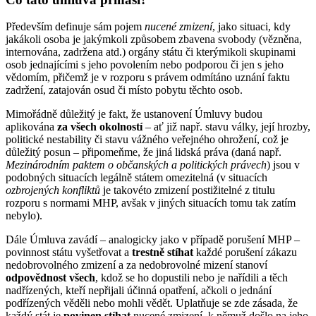
Především definuje sám pojem
nucené zmizení
, jako situaci, kdy
jakákoli osoba je jakýmkoli způsobem zbavena svobody (vězněna,
internována, zadržena atd.) orgány státu či kterýmikoli skupinami
osob jednajícími s jeho povolením nebo podporou či jen s jeho
vědomím, přičemž je v rozporu s právem odmítáno uznání faktu
zadržení, zatajován osud či místo pobytu těchto osob.
Mimořádně důležitý je fakt, že ustanovení Úmluvy budou
aplikována
za všech okolností
– ať již např. stavu války, její hrozby,
politické nestability či stavu vážného veřejného ohrožení, což je
důležitý posun – připomeňme, že jiná lidská práva (daná např.
Mezinárodním paktem o občanských a politických právech
) jsou v
podobných situacích legálně státem omezitelná (v situacích
ozbrojených konfliktů
je takovéto zmizení postižitelné z titulu
rozporu s normami MHP, avšak v jiných situacích tomu tak zatím
nebylo).
Dále Úmluva zavádí – analogicky jako v případě porušení MHP –
povinnost státu vyšetřovat a
trestně stíhat
každé porušení zákazu
nedobrovolného zmizení a za nedobrovolné mizení stanoví
odpovědnost všech
, kdož se ho dopustili nebo je nařídili a těch
nadřízených, kteří nepřijali účinná opatření, ačkoli o jednání
podřízených věděli nebo mohli vědět. Uplatňuje se zde zásada, že
každý stát je
povinen stíhat
nucené zmizení, k němuž došlo na jeho