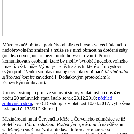
Může rovněž přijímat podněty od blízkých osob ve věci údajného
nedobrovolného zmizení a může se s nimi obracet na dotčené státy
(nejde-li o věc jiného mezinárodního vyšetřování). Přímo
komunikovat s osobami, které by mohly být obětí nedobrovolného
mizení, však může Výbor jen v těch státech, které s tím vysloví
svým prohlášením souhlas (analogicky jako v případě
Mezinárodní
zjišťovací komise
zavedené I. Dodatkovým protokolem k
Ženevským úmluvám).
Úmluva vstoupila pro své smluvní strany v platnost po dosažení
počtu 20 smluvních stran [stalo se tak 23.12.2010;
přehled
smluvních stran
, pro ČR vstoupila v platnost 10.03.2017, vyhlášena
byla pod č. 13/2017 Sb.m.s.]
Mezinárodní hnutí Červeného kříže a Červeného půlměsíce se již
století svou
Pátrací službou, Rodinnými zprávami
či návštěvami
zadržených snaží nalézat a předávat informace o zmizelých.