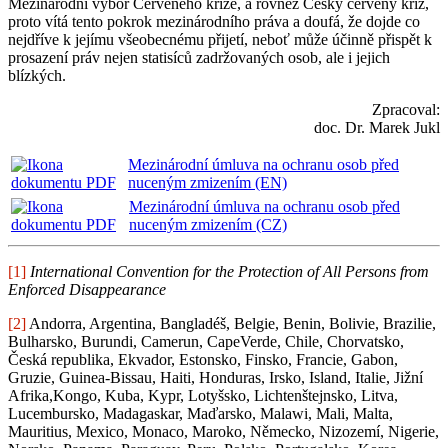
Mezinárodní výbor Červeného kříže, a rovněž Český červený kříž,
proto vítá tento pokrok mezinárodního práva a doufá, že dojde co
nejdříve k jejímu všeobecnému přijetí, neboť může účinně přispět k
prosazení práv nejen statisíců zadržovaných osob, ale i jejich
blízkých.
Zpracoval:
doc. Dr. Marek Jukl
Mezinárodní úmluva na ochranu osob před
nuceným zmizením (EN)
Mezinárodní úmluva na ochranu osob před
nuceným zmizením (CZ)
[1]
International Convention for the Protection of All Persons from
Enforced Disappearance
[2]
Andorra, Argentina, Bangladéš, Belgie, Benin, Bolivie, Brazilie,
Bulharsko, Burundi, Camerun, CapeVerde, Chile, Chorvatsko,
Česká republika, Ekvador, Estonsko, Finsko, Francie, Gabon,
Gruzie, Guinea-Bissau, Haiti, Honduras, Irsko, Island, Italie, Jižní
Afrika,Kongo, Kuba, Kypr, Lotyšsko, Lichtenštejnsko, Litva,
Lucembursko, Madagaskar, Maďarsko, Malawi, Mali, Malta,
Mauritius, Mexico, Monaco, Maroko, Německo, Nizozemí, Nigerie,