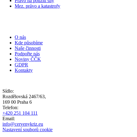
Právo na použití síly
Mez. právo a katastrofy
O nás
Kde působíme
Naše činnosti
Podpořte nás
Noviny ČČK
GDPR
Kontakty
Sídlo:
Rozdělovská 2467/63,
169 00 Praha 6
Telefon:
+420 251 104 111
Email:
info@cervenykriz.eu
Nastavení souborů cookie