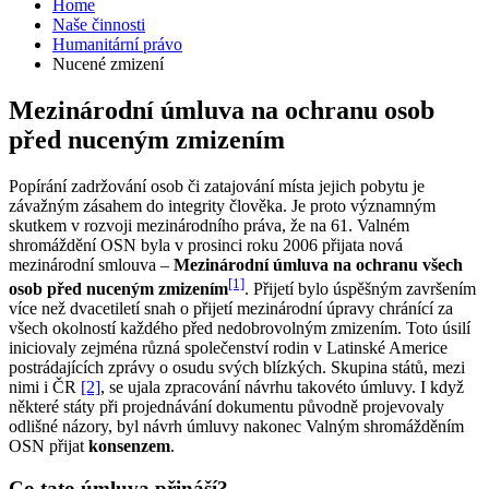
Home
Naše činnosti
Humanitární právo
Nucené zmizení
Mezinárodní úmluva na ochranu osob
před nuceným zmizením
Popírání zadržování osob či zatajování místa jejich pobytu je
závažným zásahem do integrity člověka. Je proto významným
skutkem v rozvoji mezinárodního práva, že na 61. Valném
shromáždění OSN byla v prosinci roku 2006 přijata nová
mezinárodní smlouva –
Mezinárodní úmluva na ochranu všech
[1]
osob před nuceným zmizením
. Přijetí bylo úspěšným završením
více než dvacetiletí snah o přijetí mezinárodní úpravy chránící za
všech okolností každého před nedobrovolným zmizením. Toto úsilí
iniciovaly zejména různá společenství rodin v Latinské Americe
postrádajících zprávy o osudu svých blízkých. Skupina států, mezi
nimi i ČR
[2]
, se ujala zpracování návrhu takovéto úmluvy. I když
některé státy při projednávání dokumentu původně projevovaly
odlišné názory, byl návrh úmluvy nakonec Valným shromážděním
OSN přijat
konsenzem
.
Co tato úmluva přináší?