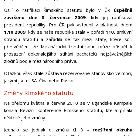
Úsilí o ratifikaci Římského statutu bylo v ČR
úspěšně
završeno dne 8. července 2009
, kdy jej ratifikoval
prezident republiky. Pro ČR pak vstoupil v platnost dnem
1.10.2009
, kdy se naše republika stala v pořadí
110.
smluvní
stranou Statutu a zařadila se tak mezi státy, které sdílí
přesvědčení, že Mezinárodní trestní soud může přispět k
prosazení dokonalejšího stíhání pachatelů nejzávažnějších
zločinů podle mezinárodního práva.
Otázkou však stále zůstavá rezervované stanovisko velmocí,
jakými jsou USA, Čína nebo Rusko...
Změny Římského statutu
Na přelomu května a června 2010 se v ugandské Kampale
konala Revizní konference Římského statutu, která přijala
některé jeho změny.
Jednalo se jednak o změnu čl. 8 -
rozšíření okruhu