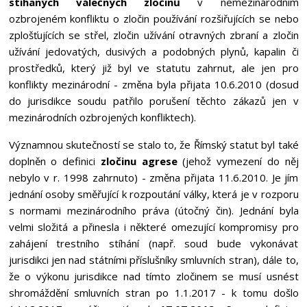
stíhaných válečných zločinů
v nemezinárodním
ozbrojeném konfliktu o zločin používání rozšiřujících se nebo
zplošťujících se střel, zločin užívání otravných zbraní a zločin
užívání jedovatých, dusivých a podobných plynů, kapalin či
prostředků, který již byl ve statutu zahrnut, ale jen pro
konflikty mezinárodní - změna byla přijata 10.6.2010 (dosud
do jurisdikce soudu patřilo porušení těchto zákazů jen v
mezinárodních ozbrojených konfliktech).
Významnou skutečností se stalo to, že Římský statut byl také
doplněn o definici
zločinu agrese
(jehož vymezení do něj
nebylo v r. 1998 zahrnuto) - změna přijata 11.6.2010. Je jím
jednání osoby směřující k rozpoutání války, která je v rozporu
s normami mezinárodního práva (útočný čin). Jednání byla
velmi složitá a přinesla i některé omezující kompromisy pro
zahájení trestního stíhání (např. soud bude vykonávat
jurisdikci jen nad státními příslušníky smluvních stran), dále to,
že o výkonu jurisdikce nad tímto zločinem se musí usnést
shromáždění smluvních stran po 1.1.2017 - k tomu došlo