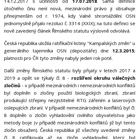
14.12.2017 s účinností od
17.07.2018
. Sama definice
útočného činu není nová, mezinárodní právo ji obsahuje
přinejmenším od r. 1974, kdy Valné shromáždění OSN
jednomyslně přijalo rezoluci č. 3314 (XXIX); na tuto definici se
nově zavedený článek Římského statutu výslovně odvolává.
Česká republika uložila ratifikační listiny "Kampalských změn" u
generálního tajemníka OSN (depozitáře) dne
12.3.2015
;
platnosti pro ČR tyto změny nabyly jeden rok poté.
Další změny Římského statutu byly přijaty v letech 2017 a
2019 a opět se týkaly čl. 8 -
rozšíření okruhu válečných
zločinů
- v případě mezinárodních i nemezinárodních konfliktů
byl doplněn o zločiny použití biologických zbraní, zbraní
produkující střepiny nezjistitelné RTG zářením a laserových
oslepujících zbraní. V případě nemezinárodních konfliktů byl čl.
8 doplněn o zločin vyhladovění civilního obyvatelstva jako
metody boje (v případě mezinárodních konfliktů již byl tento
zločin obsažen). Česká republika již všechny uvedené změny
čl. 8 ratifikovala až na zločin vyhladovění, který byl