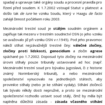
spadají a upravuje také orgány soudu a procesní pravidla pro
řízení před soudem. K 1.7.2002 vstoupil Statut v platnost a
došlo tak
de iure
ke vzniku Soudu, který v Haagu
de facto
zahájil činnost počátkem roku 2003.
Mezinárodní trestní soud je
stálým
soudním orgánem a
zaplňuje tak mezeru v trestním soudnictví OSN (o jeho vzniku
se uvažovalo již při vzniku OSN v r.1945). Pod jeho pravomoc
náleží stíhat nejzávažnější trestné činy:
válečné zločiny,
zločiny proti lidskosti, genocidium
a zločin
agrese
spáchané po 1.7.2002. Doposud tyto zločiny na mezinárodní
úrovni stíhaly pouze tribunály ustavované ad hoc (např.
Mezinárodní trestní soud pro bývalou Jugoslavii, či z historie
známý Norimberský tribunál), a nebo mezinárodní
společenství vynucovalo na jednotlivých státech, aby
provinilce stíhaly (nebo je ke stíhání vydaly). Stíhání zločinců
tak bývalo někdy dosti nepružné, a proto se mezinárodní
společenství rozhodlo ustavit soud stálý, čímž by měla být
naplněna důležitá zásada -
zásada včasného stíhání