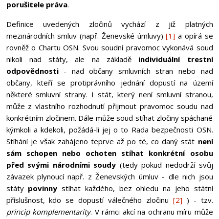
porušitele práva
.
Definice uvedených zločinů vychází z již platných
mezinárodních smluv (např. Ženevské úmluvy)
[1]
a opírá se
rovněž o Chartu OSN. Svou soudní pravomoc vykonává soud
nikoli nad státy, ale na základě
individuální trestní
odpovědnosti
- nad občany smluvních stran nebo nad
občany, kteří se protiprávního jednání dopustí na území
některé smluvní strany. I stát, který není smluvní stranou,
může z vlastního rozhodnutí přijmout pravomoc soudu nad
konkrétním zločinem. Dále může soud stíhat zločiny spáchané
kýmkoli a kdekoli, požádá-li jej o to Rada bezpečnosti OSN.
Stíhání je však zahájeno teprve až po té, co daný stát
není
sám schopen nebo ochoten stíhat konkrétní osobu
před svými národními soudy
(tedy pokud nedodrží svůj
závazek plynoucí např. z Ženevských úmluv - dle nich jsou
státy
povinny
stíhat každého, bez ohledu na jeho státní
příslušnost, kdo se dopustí válečného zločinu
[2]
) - tzv.
princip komplementarity
. V rámci akcí na ochranu míru může