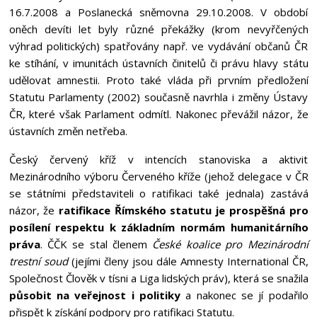
16.7.2008 a Poslanecká sněmovna 29.10.2008. V období
oněch devíti let byly různé překážky (krom nevyřčených
výhrad politických) spatřovány např. ve vydávání občanů ČR
ke stíhání, v imunitách ústavních činitelů či právu hlavy státu
udělovat amnestii. Proto také vláda při prvním předložení
Statutu Parlamenty (2002) současně navrhla i změny Ústavy
ČR, které však Parlament odmítl. Nakonec převážil názor, že
ústavních změn netřeba.
Český červený kříž v intencích stanoviska a aktivit
Mezinárodního výboru Červeného kříže (jehož delegace v ČR
se státními představiteli o ratifikaci také jednala) zastává
názor, že
ratifikace Římského statutu je prospěšná pro
posílení respektu k základním normám humanitárního
práva
. ČČK se stal členem
České koalice pro Mezinárodní
trestní soud
(jejími členy jsou dále Amnesty International ČR,
Společnost Člověk v tísni a Liga lidských práv), která se snažila
působit na veřejnost i politiky
a nakonec se jí podařilo
přispět k získání podpory pro ratifikaci Statutu.