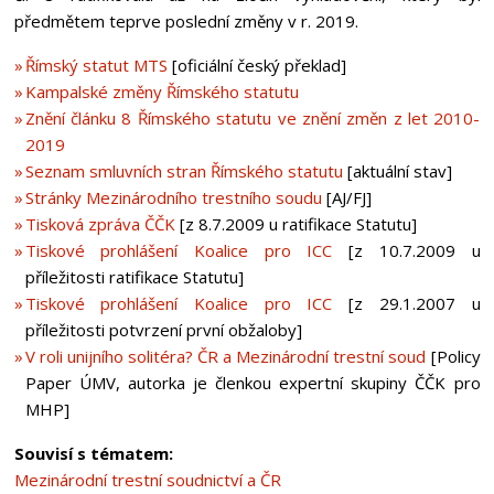
předmětem teprve poslední změny v r. 2019.
Římský statut MTS
[oficiální český překlad]
Kampalské změny Římského statutu
Znění článku 8 Římského statutu ve znění změn z let 2010-
2019
Seznam smluvních stran Římského statutu
[aktuální stav]
Stránky Mezinárodního trestního soudu
[AJ/FJ]
Tisková zpráva ČČK
[z 8.7.2009 u ratifikace Statutu]
Tiskové prohlášení Koalice pro ICC
[z 10.7.2009 u
příležitosti ratifikace Statutu]
Tiskové prohlášení Koalice pro ICC
[z 29.1.2007 u
příležitosti potvrzení první obžaloby]
V roli unijního solitéra? ČR a Mezinárodní trestní soud
[Policy
Paper ÚMV, autorka je členkou expertní skupiny ČČK pro
MHP]
Souvisí s tématem:
Mezinárodní trestní soudnictví a ČR