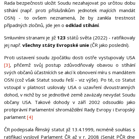
Rada bezpečnosti uložit Soudu nezahajovat po určitou dobu
stíhání (např. proti příslušníkům jednotek majících mandát
OSN) - to ovšem neznamená, že by zanikla trestnost
případných zločinů, jde jen o
odklad stíhání
.
Smluvními stranami je již
123
států světa (2022) - ratifikovaly
jej např.
všechny státy Evropské unie
(ČR jako poslední).
Proti ustavení soudu zpočátku dosti ostře vystupovaly USA
[3]
, přičemž svůj postup zdůvodňovaly obavou o stíhání
svých občanů účastnících se akcí k obnovení míru s mandátem
OSN (což však Statut soudu řeší - viz výše). Po té, co Statut
vstoupil v platnost usilovaly USA o uzavření dvoustranných
dohod, v nichž by se jednotlivé země zavázaly nevydat Soudu
občany USA. Takové dohody v září 2002 odsoudilo jako
protiprávní Parlamentní shromáždění Rady Evropy i Evropský
parlament
[4]
ČR podepsala Římský statut již 13.4.1999, nicméně souhlas s
ratifikací vyslovil Parlament ČR až v r. 2008 (Senát PČR dne