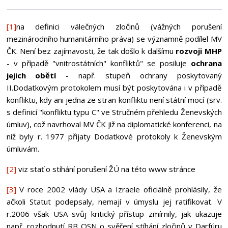
[1]
na definici válečných zločinů (vážných porušení
mezinárodního humanitárního práva) se významně podílel MV
ČK. Není bez zajímavosti, že tak došlo k dalšímu
rozvoji MHP
- v případě "vnitrostátních" konfliktů" se posiluje
ochrana
jejich obětí
- např. stupeň ochrany poskytovaný
II.Dodatkovým protokolem musí být poskytována i v případě
konfliktu, kdy ani jedna ze stran konfliktu není státní mocí (srv.
s definicí "konfliktu typu C" ve Stručném přehledu Ženevských
úmluv), což navrhoval MV ČK již na diplomatické konferenci, na
níž byly r. 1977 přijaty Dodatkové protokoly k Ženevským
úmluvám.
[2]
viz stať o stíhání porušení ŽÚ na této www stránce
[3]
V roce 2002 vlády USA a Izraele oficiálně prohlásily, že
ačkoli Statut podepsaly, nemají v úmyslu jej ratifikovat. V
r.2006 však USA svůj kritický přístup zmírnily, jak ukazuje
např. rozhodnutí RB OSN o svěření stíhání zločinů v Darfúru