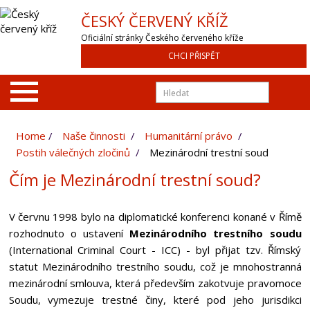
ČESKÝ ČERVENÝ KŘÍŽ
Oficiální stránky Českého červeného kříže
CHCI PŘISPĚT
Home
Naše činnosti
Humanitární právo
Postih válečných zločinů
Mezinárodní trestní soud
Čím je Mezinárodní trestní soud?
V červnu 1998 bylo na diplomatické konferenci konané v Římě
rozhodnuto o ustavení
Mezinárodního trestního soudu
(International Criminal Court - ICC) - byl přijat tzv. Římský
statut Mezinárodního trestního soudu, což je mnohostranná
mezinárodní smlouva, která především zakotvuje pravomoce
Soudu, vymezuje trestné činy, které pod jeho jurisdikci