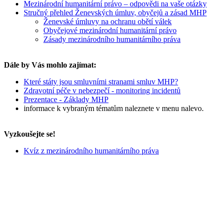
Mezinárodní humanitární právo – odpovědi na vaše otázky
Stručný přehled Ženevských úmluv, obyčejů a zásad MHP
Ženevské úmluvy na ochranu obětí válek
Obyčejové mezinárodní humanitární právo
Zásady mezinárodního humanitárního práva
Dále by Vás mohlo zajímat:
Které státy jsou smluvními stranami smluv MHP?
Zdravotní péče v nebezpečí - monitoring incidentů
Prezentace - Základy MHP
informace k vybraným tématům naleznete v menu nalevo.
Vyzkoušejte se!
Kvíz z mezinárodního humanitárního práva