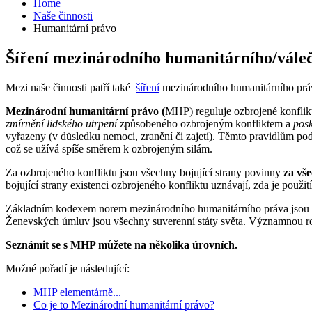
Home
Naše činnosti
Humanitární právo
Šíření mezinárodního humanitárního/vále
Mezi naše činnosti patří také
šíření
mezinárodního humanitárního práv
Mezinárodní humanitární právo (
MHP) reguluje ozbrojené konflik
zmírnění lidského utrpení
způsobeného ozbrojeným konfliktem a
pos
vyřazeny (v důsledku nemoci, zranění či zajetí). Těmto pravidlům po
což se užívá spíše směrem k ozbrojeným silám.
Za ozbrojeného konfliktu jsou všechny bojující strany povinny
za vše
bojující strany existenci ozbrojeného konfliktu uznávají, zda je použ
Základním kodexem norem mezinárodního humanitárního práva jsou
Ženevských úmluv jsou všechny suverenní státy světa. Významnou r
Seznámit se s MHP můžete na několika úrovních.
Možné pořadí je následující:
MHP elementárně...
Co je to Mezinárodní humanitární právo?