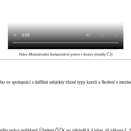
Video Mezinárodní humanitární právo v kostce (titulky ČJ)
o ve spolupráci s dalšími subjekty různé typy kurzů a školení v mezi
rního práva pořádaný Úřadem ČČK na základě § 4 písm. d) zákona č.