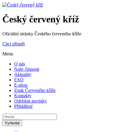
Český červený kříž
Oficiální stránky Českého červeného kříže
Chci přispět
Menu
O nás
Naše činnosti
Aktuality
FAQ
E-shop
Znak Červeného kříže
Kontakty
Odebírat novinky
Přihlášení