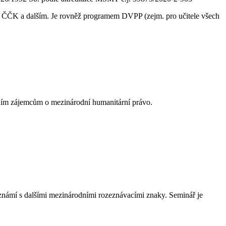
S, ČČK a dalším. Je rovněž programem DVPP (zejm. pro učitele všech
tním zájemcům o mezinárodní humanitární právo.
eznámí s dalšími mezinárodními rozeznávacími znaky. Seminář je