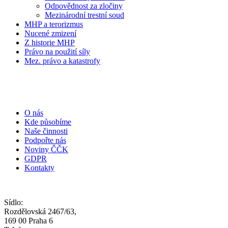
Odpovědnost za zločiny
Mezinárodní trestní soud
MHP a terorizmus
Nucené zmizení
Z historie MHP
Právo na použití síly
Mez. právo a katastrofy
O nás
Kde působíme
Naše činnosti
Podpořte nás
Noviny ČČK
GDPR
Kontakty
Sídlo:
Rozdělovská 2467/63,
169 00 Praha 6