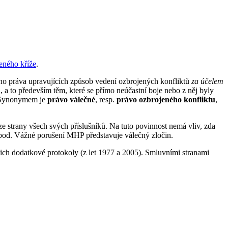
eného kříže
.
o práva upravujících způsob vedení ozbrojených konfliktů
za účelem
 a to především těm, které se přímo neúčastní boje nebo z něj byly
í. Synonymem je
právo válečné
, resp.
právo ozbrojeného konfliktu
,
e strany všech svých příslušníků. Na tuto povinnost nemá vliv, zda
ě apod. Vážné porušení MHP představuje válečný zločin.
ejich dodatkové protokoly (z let 1977 a 2005). Smluvními stranami