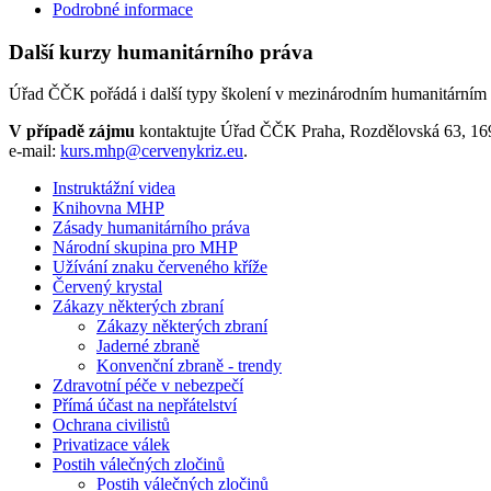
Podrobné informace
Další kurzy humanitárního práva
Úřad ČČK pořádá i další typy školení v mezinárodním humanitárním
V případě zájmu
kontaktujte Úřad ČČK Praha, Rozdělovská 63, 169 
e-mail:
kurs.mhp@cervenykriz.eu
.
Instruktážní videa
Knihovna MHP
Zásady humanitárního práva
Národní skupina pro MHP
Užívání znaku červeného kříže
Červený krystal
Zákazy některých zbraní
Zákazy některých zbraní
Jaderné zbraně
Konvenční zbraně - trendy
Zdravotní péče v nebezpečí
Přímá účast na nepřátelství
Ochrana civilistů
Privatizace válek
Postih válečných zločinů
Postih válečných zločinů