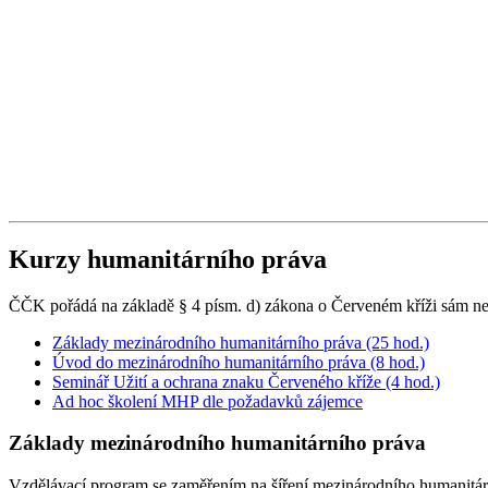
Kurzy humanitárního práva
ČČK pořádá na základě § 4 písm. d) zákona o Červeném kříži sám neb
Základy mezinárodního humanitárního práva (25 hod.)
Úvod do mezinárodního humanitárního práva (8 hod.)
Seminář Užití a ochrana znaku Červeného kříže (4 hod.)
Ad hoc školení MHP dle požadavků zájemce
Základy mezinárodního humanitárního práva
Vzdělávací program se zaměřením na šíření mezinárodního humanitá