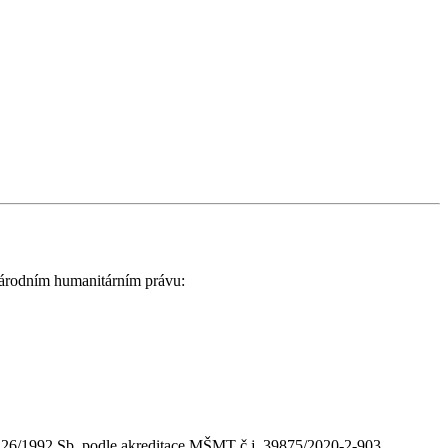
národním humanitárním právu:
 126/1992 Sb.
podle akreditace MŠMT č.j. 39875/2020-2-903