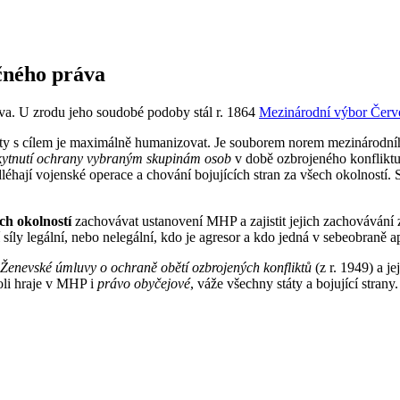
čného práva
a. U zrodu jeho soudobé podoby stál r. 1864
Mezinárodní výbor Červ
ty s cílem je maximálně
humanizovat
. Je souborem norem mezinárodníh
kytnutí ochrany vybraným skupinám osob
v době ozbrojeného konfliktu,
dléhají vojenské operace a chování bojujících stran za všech okolnost
ch okolností
zachovávat ustanovení MHP a zajistit jejich zachovávání z
ití síly legální, nebo nelegální, kdo je agresor a kdo jedná v sebeobran
Ženevské úmluvy o ochraně obětí ozbrojených konfliktů
(z r. 1949) a j
oli hraje v MHP i
právo obyčejové
, váže všechny státy a bojující strany.