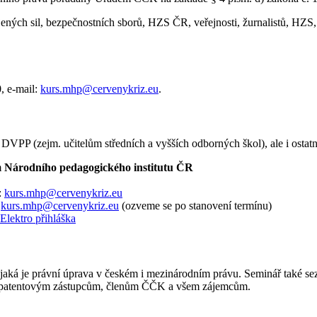
jených sil, bezpečnostních sborů, HZS ČR, veřejnosti, žurnalistů, HZ
, e-mail:
kurs.mhp@cervenykriz.eu
.
VPP (zejm. učitelům středních a vyšších odborných škol), ale i osta
m
Národního pedagogického institutu ČR
:
kurs.mhp@cervenykriz.eu
:
kurs.mhp@cervenykriz.eu
(ozveme se po stanovení termínu)
Elektro přihláška
, jaká je právní úprava v českém i mezinárodním právu. Seminář také s
, patentovým zástupcům, členům ČČK a všem zájemcům.