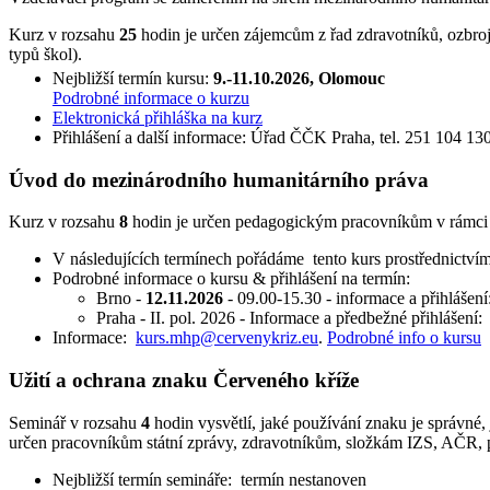
Kurz v rozsahu
25
hodin je určen zájemcům z řad zdravotníků, ozbro
typů škol).
Nejbližší termín kursu:
9.-11.10.2026, Olomouc
Podrobné informace o kurzu
Elektronická přihláška na kurz
Přihlášení a další informace: Úřad ČČK Praha, tel. 251 104 130
Úvod do mezinárodního humanitárního práva
Kurz v rozsahu
8
hodin je určen pedagogickým pracovníkům v rámci D
V následujících termínech pořádáme tento kurs prostřednictví
Podrobné informace o kursu & přihlášení na termín:
Brno -
12.11.2026
- 09.00-15.30 - informace a přihlášení
Praha - II. pol. 2026 - Informace a předbežné přihlášení
Informace:
kurs.mhp@cervenykriz.eu
.
Podrobné info o kursu
Užití a ochrana znaku Červeného kříže
Seminář v rozsahu
4
hodin vysvětlí, jaké používání znaku je správné
určen pracovníkům státní zprávy, zdravotníkům, složkám IZS, AČR
Nejbližší termín semináře: termín nestanoven