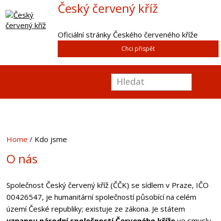
Český červený kříž
Oficiální stránky Českého červeného kříže
Chci přispět
Home
Kdo jsme
O nás
Společnost Český červený kříž (ČČK) se sídlem v Praze, IČO
00426547, je humanitární společností působící na celém
území České republiky; existuje ze zákona. Je státem
uznanou
národní společností Červeného kříže
ve smyslu