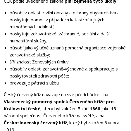
ČČK podle uvedeného zákona
plní zejména tyto úkoly:
působí v oblasti civilní obrany a ochrany obyvatelstva a
poskytuje pomoc v případech katastrof a jiných
mimořádných událostí;
poskytuje zdravotnické, záchranné, sociální a další
humanitární služby;
působí jako výlučně uznaná pomocná organizace vojenské
zdravotnické služby;
šíří znalost Ženevských úmluv;
působí v oblasti zdravotně-výchovné a spolupracuje s
poskytovateli zdravotní péče;
provozuje pátrací službu.
Český červený kříž navazuje na své předchůdce - na
Vlastenecký pomocný spolek Červeného kříže pro
Království české
, který byl založen 5.září
1868
jako
13.
národní společnost Červeného kříže na světě, a na
Československý červený kříž
, který byl založen 6.února
1919.