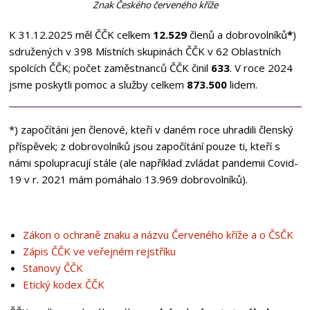
Znak Českého červeného kříže
K 31.12.2025 měl ČČK celkem
12.529
členů a dobrovolníků
*
)
sdružených v 398 Místních skupinách ČČK v 62 Oblastních
spolcích ČČK; počet zaměstnanců ČČK činil
633
. V roce 2024
jsme poskytli pomoc a služby celkem
873.500
lidem.
*) započítáni jen členové, kteří v daném roce uhradili členský
příspěvek; z dobrovolníků jsou započítání pouze ti, kteří s
námi spolupracují stále (ale například zvládat pandemii Covid-
19 v r. 2021 mám pomáhalo 13.969 dobrovolníků).
Zákon o ochraně znaku a názvu Červeného kříže a o ČSČK
Zápis ČČK ve veřejném rejstříku
Stanovy ČČK
Etický kodex ČČK