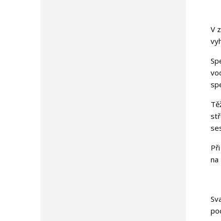
V 
vyh
Spe
vod
spe
Těž
st
ses
Při
na
Sva
pod