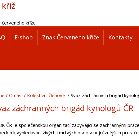
 kříž
o červeného kříže
AQ
E-shop
Znak Červeného kříže
Kontakty
me
O nás
Kolektivní členové
Svaz záchranných brigád kynolo
vaz záchranných brigád kynologů ČR
K ČR je společenskou organizací zabývající se záchrannými pracem
veden k vyhledávání živých i mrtvých osob v nejrůznějších prostře