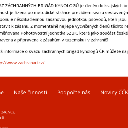
AZ ZÁCHRANNÝCH BRIGÁD KYNOLOGŮ je členěn do krajských brigád,
nnost je řízena po metodické stránce prezídiem svazu sestaveným
ponuje několikačlennou zásahovou jednotkou psovodů, kteří jsou p
stavit k zásahu. Z momentálně nejlépe vycvičených členů těchto r
měňována
Pohotovostní jednotka SZBK
, která jako součást české
bavena a připravena k zásahům v tuzemsku i v zahraničí.
žší informace o svazu záchranných brigád kynologů ČR můžete nají
tp://www.zachranari.cz/
me
Naše činnosti
Podpořte nás
Noviny ČČK
 2467/63,
a 6