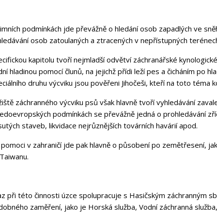
zimních podmínkách jde převážně o hledání osob zapadlých ve sněh
ledávání osob zatoulaných a ztracených v nepřístupných terénech,
cifickou kapitolu tvoří nejmladší odvětví záchranářské kynologick
ní hladinou pomocí člunů, na jejichž přídi leží pes a čicháním po h
ciálního druhu výcviku jsou pověřeni Jihočeši, kteří na toto téma 
iště záchranného výcviku psů však hlavně tvoří vyhledávání zaval
ředoevropských podmínkách se převážně jedná o prohledávání zří
utých staveb, likvidace nejrůznějších továrních havárií apod.
 pomoci v zahraničí jde pak hlavně o působení po zemětřesení, ja
 Taiwanu.
z při této činnosti úzce spolupracuje s Hasičským záchranným sbo
obného zaměření, jako je Horská služba, Vodní záchranná služba, 