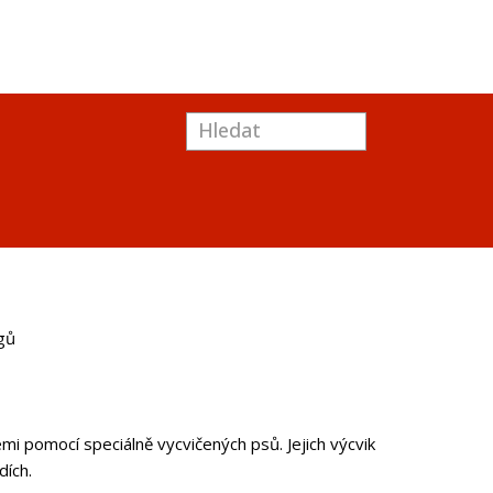
gů
i pomocí speciálně vycvičených psů. Jejich výcvik
dích.