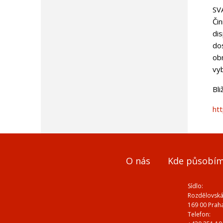
SV
Či
dis
do
ob
vy
Bli
ht
O nás
Kde působí
Sídlo:
Rozdělovská
169 00 Prah
Telefon: