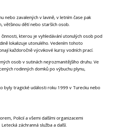
u nebo zavalených v lavině, v letním čase pak
 většinou dětí nebo starších osob.
é činnosti, kterou je vyhledávání utonulých osob pod
ladině lokalizuje utonulého. Vedením tohoto
konají každoročně výcvikové kursy vodních prací.
ených osob v sutinách nejrozmanitějšího druhu. Ve
cených rodinných domků po výbuchu plynu,
ko byly tragické události roku 1999 v Turecku nebo
rem, Policií a všemi dalšími organizacemi
Letecká záchranná služba a další.