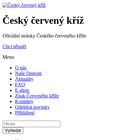
Český červený kříž
Oficiální stránky Českého červeného kříže
Chci přispět
Menu
O nás
Naše činnosti
Aktuality
FAQ
E-shop
Znak Červeného kříže
Kontakty
Odebírat novinky
Přihlášení