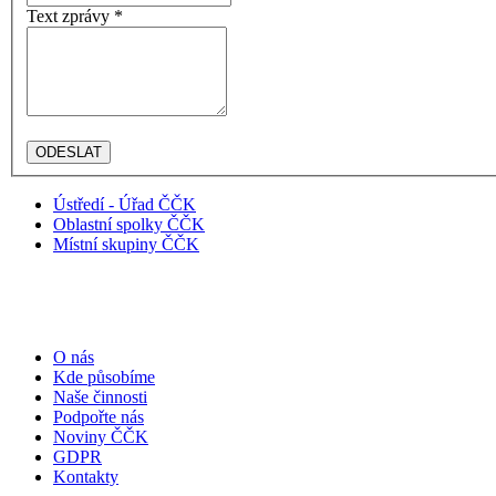
Text zprávy *
Ústředí - Úřad ČČK
Oblastní spolky ČČK
Místní skupiny ČČK
O nás
Kde působíme
Naše činnosti
Podpořte nás
Noviny ČČK
GDPR
Kontakty