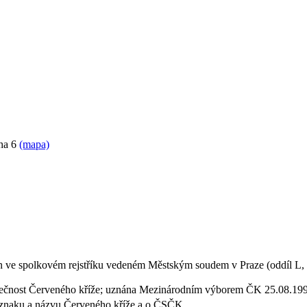
ha 6
(mapa)
sán ve spolkovém rejstříku vedeném Městským soudem v Praze (oddíl L,
olečnost Červeného kříže; uznána Mezinárodním výborem ČK 25.08.19
 znaku a názvu Červeného kříže a o ČSČK