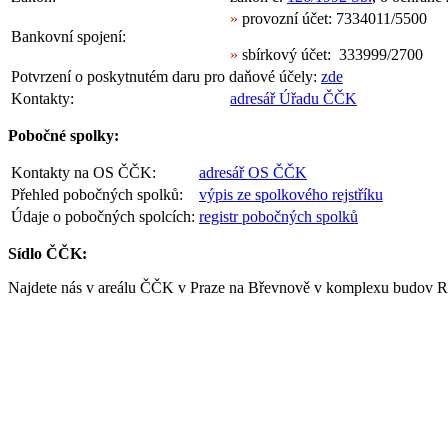
»
provozní účet: 7334011/5500
Bankovní spojení:
»
sbírkový účet: 333999/2700
Potvrzení o poskytnutém daru pro daňové účely:
zde
Kontakty:
adresář Úřadu ČČK
Pobočné spolky:
Kontakty na OS ČČK:
adresář OS ČČK
Přehled pobočných spolků:
výpis ze spolkového rejstříku
Údaje o pobočných spolcích:
registr pobočných spolků
Sídlo ČČK:
Najdete nás v areálu ČČK v Praze na Břevnově v komplexu budov R