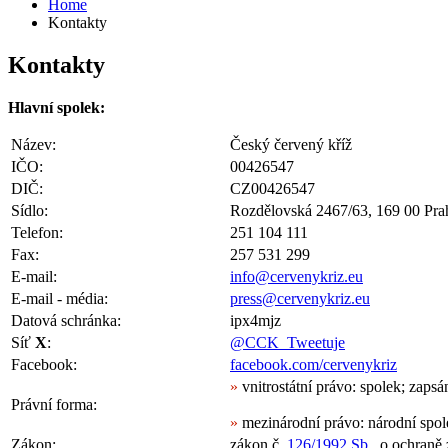
Home
Kontakty
Kontakty
Hlavní spolek:
Název:
Český červený kříž
IČO:
00426547
DIČ:
CZ00426547
Sídlo:
Rozdělovská 2467/63, 169 00 Pra
Telefon:
251 104 111
Fax:
257 531 299
E-mail:
info@cervenykriz.eu
E-mail - média:
press@cervenykriz.eu
Datová schránka:
ipx4mjz
Síť
X
:
@CCK_Tweetuje
Facebook:
facebook.com/cervenykriz
»
vnitrostátní právo: spolek; zap
Právní forma:
»
mezinárodní právo: národní sp
Zákon:
zákon č.
126/1992 Sb.
, o ochraně