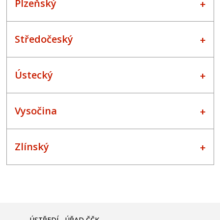
Plzeňský
Středočeský
Ústecký
Vysočina
Zlínský
ÚSTŘEDÍ - ÚŘAD ČČK