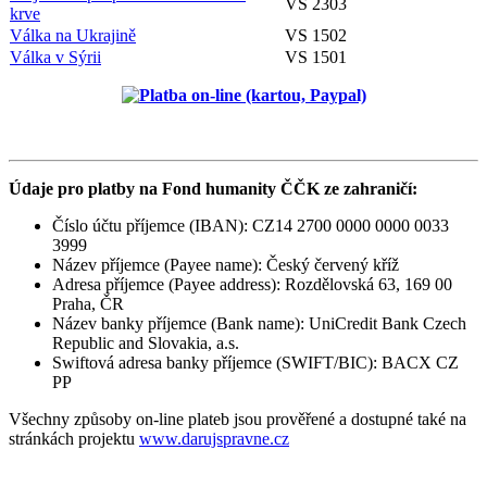
VS 2303
krve
Válka na Ukrajině
VS 1502
Válka v Sýrii
VS 1501
Údaje pro platby na Fond humanity ČČK ze zahraničí:
Číslo účtu příjemce (IBAN): CZ14 2700 0000 0000 0033
3999
Název příjemce (Payee name): Český červený kříž
Adresa příjemce (Payee address): Rozdělovská 63, 169 00
Praha, ČR
Název banky příjemce (Bank name): UniCredit Bank Czech
Republic and Slovakia, a.s.
Swiftová adresa banky příjemce (SWIFT/BIC): BACX CZ
PP
Všechny způsoby on-line plateb jsou prověřené a dostupné také na
stránkách projektu
www.darujspravne.cz