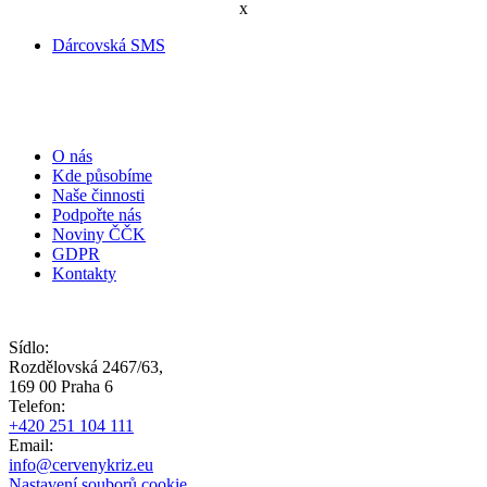
x
Dárcovská SMS
O nás
Kde působíme
Naše činnosti
Podpořte nás
Noviny ČČK
GDPR
Kontakty
Sídlo:
Rozdělovská 2467/63,
169 00 Praha 6
Telefon:
+420 251 104 111
Email:
info@cervenykriz.eu
Nastavení souborů cookie