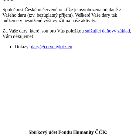
Společnost Českého červeného kříže je
osvobozena od daně
z
Vašeho daru (tzv. bezúplatný příjem). Veškeré Vaše dary tak
můžeme v nesnížené výši využit na naše aktivity.
Za Vaše dary, které jsou pro Vás položkou
snižující daňový základ
,
Vám děkujeme!
Dotazy:
dary@cervenykriz.eu
.
Sbírkový účet Fondu Humanity ČČK: