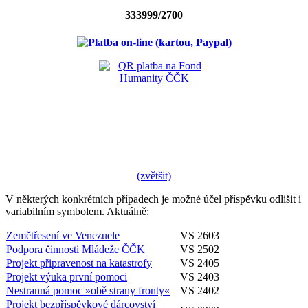
333999/2700
(zvětšit)
V některých konkrétních případech je možné účel příspěvku odlišit i
variabilním symbolem. Aktuálně:
Zemětřesení ve Venezuele
VS 2603
Podpora činnosti Mládeže ČČK
VS 2502
Projekt připravenost na katastrofy
VS 2405
Projekt výuka první pomoci
VS 2403
Nestranná pomoc »obě strany fronty«
VS 2402
Projekt bezpříspěvkové dárcovství