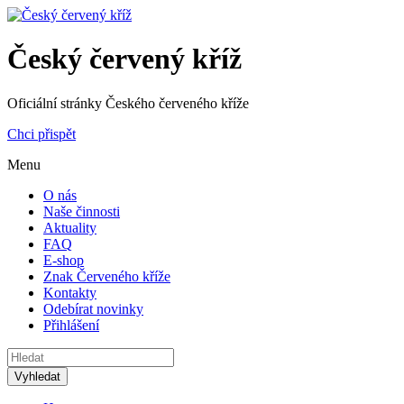
Český červený kříž
Oficiální stránky Českého červeného kříže
Chci přispět
Menu
O nás
Naše činnosti
Aktuality
FAQ
E-shop
Znak Červeného kříže
Kontakty
Odebírat novinky
Přihlášení