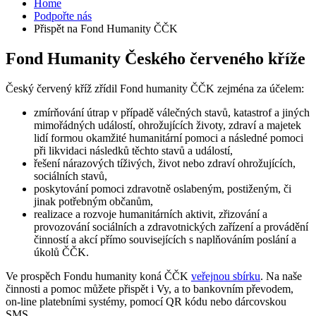
Home
Podpořte nás
Přispět na Fond Humanity ČČK
Fond Humanity Českého červeného kříže
Český červený kříž zřídil Fond humanity ČČK zejména za účelem:
zmírňování útrap v případě válečných stavů, katastrof a jiných
mimořádných událostí, ohrožujících životy, zdraví a majetek
lidí formou okamžité humanitární pomoci a následné pomoci
při likvidaci následků těchto stavů a událostí,
řešení nárazových tíživých, život nebo zdraví ohrožujících,
sociálních stavů,
poskytování pomoci zdravotně oslabeným, postiženým, či
jinak potřebným občanům,
realizace a rozvoje humanitárních aktivit, zřizování a
provozování sociálních a zdravotnických zařízení a provádění
činností a akcí přímo souvisejících s naplňováním poslání a
úkolů ČČK.
Ve prospěch Fondu humanity koná ČČK
veřejnou sbírku
. Na naše
činnosti a pomoc můžete přispět i Vy, a to bankovním převodem,
on-line platebními systémy, pomocí QR kódu nebo dárcovskou
SMS.