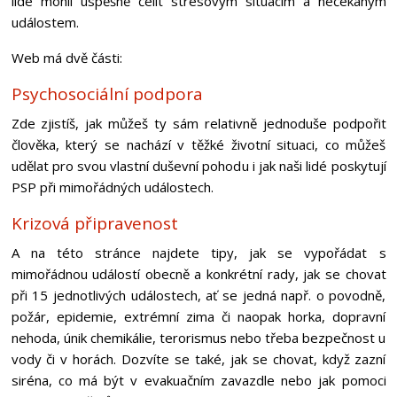
lidé mohli úspěšně čelit stresovým situacím a nečekaným
událostem.
Web má dvě části:
Psychosociální podpora
Zde zjistíš, jak můžeš ty sám relativně jednoduše podpořit
člověka, který se nachází v těžké životní situaci, co můžeš
udělat pro svou vlastní duševní pohodu i jak naši lidé poskytují
PSP při mimořádných událostech.
Krizová připravenost
A na této stránce najdete tipy, jak se vypořádat s
mimořádnou událostí obecně a konkrétní rady, jak se chovat
při 15 jednotlivých událostech, ať se jedná např. o povodně,
požár, epidemie, extrémní zima či naopak horka, dopravní
nehoda, únik chemikálie, terorismus nebo třeba bezpečnost u
vody či v horách. Dozvíte se také, jak se chovat, když zazní
siréna, co má být v evakuačním zavazdle nebo jak pomoci