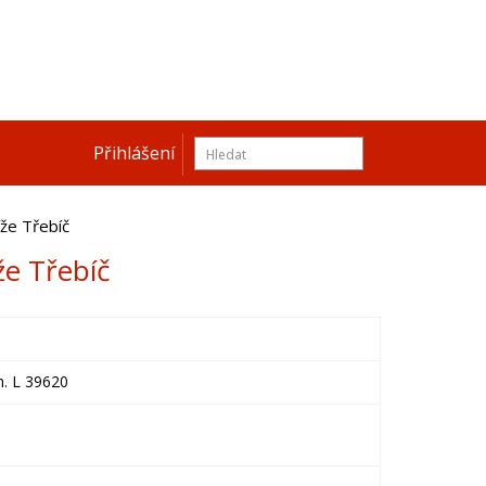
Přihlášení
že Třebíč
že Třebíč
n. L 39620