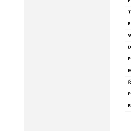
T
E
W
D
P
M
Ř
P
R