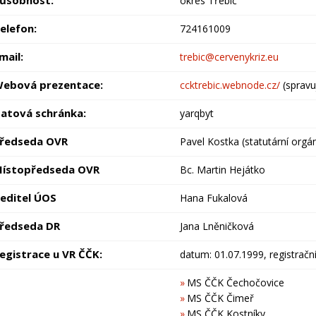
okres Třebíč
elefon:
724161009
mail:
trebic@cervenykriz.eu
ebová prezentace:
ccktrebic.webnode.cz/
(spravu
atová schránka:
yarqbyt
ředseda OVR
Pavel Kostka (statutární orgá
ístopředseda OVR
Bc. Martin Hejátko
editel ÚOS
Hana Fukalová
ředseda DR
Jana Lněničková
egistrace u VR ČČK:
datum: 01.07.1999, registrační
MS ČČK Čechočovice
MS ČČK Čimeř
MS ČČK Kostníky