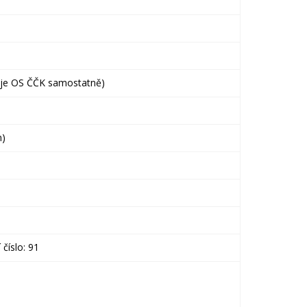
je OS ČČK samostatně)
n)
 číslo: 91