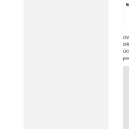
M
OV
DR 
ÚO
po