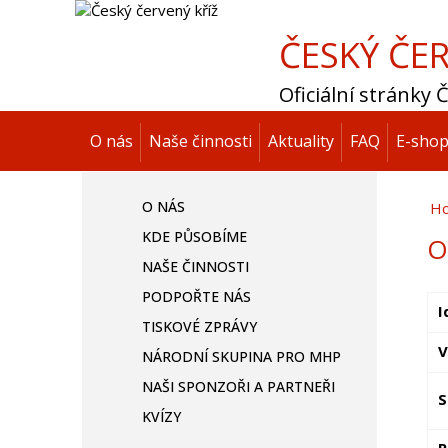
ČESKÝ ČER
Oficiální stránky
O nás
Naše činnosti
Aktuality
FAQ
E-sho
O NÁS
H
KDE PŮSOBÍME
O
NAŠE ČINNOSTI
PODPOŘTE NÁS
I
TISKOVÉ ZPRÁVY
V
NÁRODNÍ SKUPINA PRO MHP
NAŠI SPONZOŘI A PARTNEŘI
S
KVÍZY
P