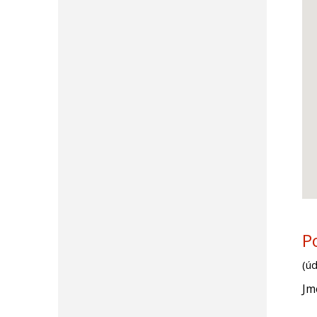
P
(ú
Jm