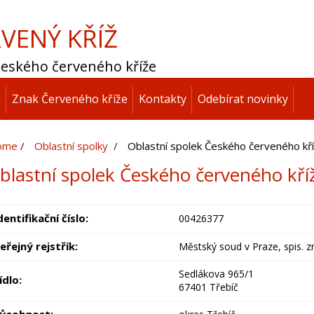
VENÝ KŘÍŽ
 Českého červeného kříže
p
Znak Červeného kříže
Kontakty
Odebírat novinky
ome
Oblastní spolky
Oblastní spolek Českého červeného kří
blastní spolek Českého červeného kří
dentifikační číslo:
00426377
eřejný rejstřík:
Městský soud v Praze, spis. z
Sedlákova 965/1
ídlo:
67401 Třebíč
ůsobnost: