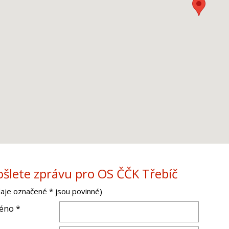
ošlete zprávu pro OS ČČK Třebíč
daje označené * jsou povinné)
éno *