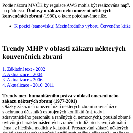
Podle názoru MVČK by regulace AWS mohla být realizována např.
na půdorysu
Úmluvy o zákazu nebo omezení některých
konvenčních zbraní
(1980), o které pojednáváme níže.
K pozici (stanovisku) Mezinárodního výboru Červeného kříže
Trendy MHP v oblasti zákazu některých
konvenčních zbraní
1. Základní text - 2002
2. Aktualizace - 2004
3. Aktualizace - 2006
4. Aktualizace - 2010, 2011
Trendy mez. humanitárního práva v oblasti omezení nebo
zákazu některých zbraní (1977-2001)
Otázky zákazů či omezení užití některých zbraní souvisí úzce
s ochranou účastníků ozbrojených konfliktů (mj. tedy i
zdravotnického personálu a raněných či nemocných), použité zbraně
ovlivňují charakter následných zranění a tudíž představují aktuální
téma i z hlediska mediciny katastrof. Prosazování zákazů některých