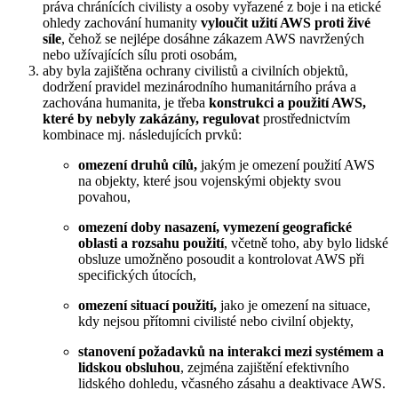
práva chránících civilisty a osoby vyřazené z boje i na etické
ohledy zachování humanity
vyloučit užití AWS proti živé
síle
, čehož se nejlépe dosáhne zákazem AWS navržených
nebo užívajících sílu proti osobám,
aby byla zajištěna ochrany civilistů a civilních objektů,
dodržení pravidel mezinárodního humanitárního práva a
zachována humanita, je třeba
konstrukci a použití AWS,
které by nebyly zakázány, regulovat
prostřednictvím
kombinace mj. následujících prvků:
omezení druhů cílů,
jakým je omezení použití AWS
na objekty, které jsou vojenskými objekty svou
povahou,
omezení doby nasazení, vymezení geografické
oblasti a rozsahu použití
, včetně toho, aby bylo lidské
obsluze umožněno posoudit a kontrolovat AWS při
specifických útocích,
omezení situací použití,
jako je omezení na situace,
kdy nejsou přítomni civilisté nebo civilní objekty,
stanovení požadavků na interakci mezi systémem a
lidskou obsluhou
, zejména zajištění efektivního
lidského dohledu, včasného zásahu a deaktivace AWS.