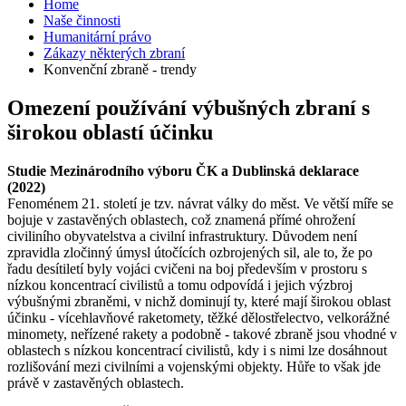
Home
Naše činnosti
Humanitární právo
Zákazy některých zbraní
Konvenční zbraně - trendy
Omezení používání výbušných zbraní s
širokou oblastí účinku
Studie Mezinárodního výboru ČK a Dublinská deklarace
(2022)
Fenoménem 21. století je tzv. návrat války do měst. Ve větší míře se
bojuje v zastavěných oblastech, což znamená přímé ohrožení
civiliního obyvatelstva a civilní infrastruktury. Důvodem není
zpravidla zločinný úmysl útočících ozbrojených sil, ale to, že po
řadu desítiletí byly vojáci cvičeni na boj především v prostoru s
nízkou koncentrací civilistů a tomu odpovídá i jejich výzbroj
výbušnými zbraněmi, v nichž dominují ty, které mají širokou oblast
účinku - vícehlavňové raketomety, těžké dělostřelectvo, velkorážné
minomety, neřízené rakety a podobně - takové zbraně jsou vhodné v
oblastech s nízkou koncentrací civilistů, kdy i s nimi lze dosáhnout
rozlišování mezi civilními a vojenskými objekty. Hůře to však jde
právě v zastavěných oblastech.