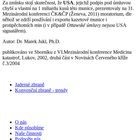
Za zmínku stojí skutečnost, že
USA
, jejichž podpis pod úmluvou
chybí a vlastní na 1 miliardu kusů této munice, prezentovaly na 31.
Mezinárodní konferenci ČK&ČP (Ženeva, 2011) moratorium, dle
něhož se zdrží používání i exportu kazetové munice i
protipěchotních min (i v případě
Ottawské úmluvy
nejsou USA
signatářem).
Autor: Dr. Marek Jukl, Ph.D.
publikováno ve Sborníku z VI.Mezinárodní konference Medicina
katastrof, Lukov, 2002, druhá část v Novinách Červeného kříže
č.3/2004
Jaderné zbraně
Konvenční zbraně - trendy
O nás
Kde působíme
Naše činnosti
Podpořte nás