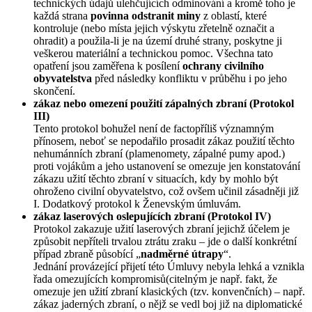
technických údajů ulehčujících odminování a kromě toho je
každá strana
povinna odstranit miny
z oblastí, které
kontroluje (nebo místa jejich výskytu zřetelně označit a
ohradit) a použila-li je na území druhé strany, poskytne ji
veškerou materiální a technickou pomoc. Všechna tato
opatření jsou zaměřena k posílení
ochrany civilního
obyvatelstva
před následky konfliktu v průběhu i po jeho
skončení.
zákaz nebo omezení použití zápalných zbraní (Protokol
III)
Tento protokol bohužel není de factopříliš významným
přínosem, neboť se nepodařilo prosadit zákaz použití těchto
nehumánních zbraní (plamenomety, zápalné pumy apod.)
proti vojákům a jeho ustanovení se omezuje jen konstatování
zákazu užití těchto zbraní v situacích, kdy by mohlo být
ohroženo civilní obyvatelstvo, což ovšem učinil zásadněji již
I. Dodatkový protokol k Ženevským úmluvám.
zákaz laserových oslepujících zbraní (Protokol IV)
Protokol zakazuje užití laserových zbraní jejichž účelem je
způsobit nepříteli trvalou ztrátu zraku – jde o další konkrétní
případ zbraně působící „
nadměrné útrapy
“.
Jednání provázející přijetí této Úmluvy nebyla lehká a vznikla
řada omezujících kompromisů(citelným je např. fakt, že
omezuje jen užití zbraní klasických (tzv. konvenčních) – např.
zákaz jaderných zbraní, o nějž se vedl boj již na diplomatické