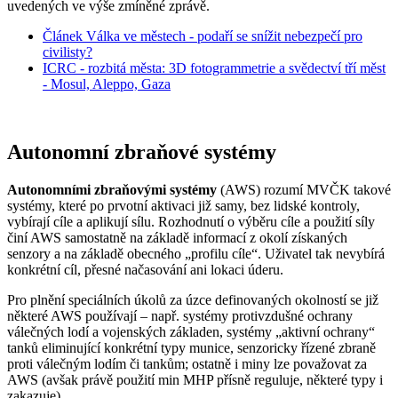
uvedených ve výše zmíněné zprávě.
Článek Válka ve městech - podaří se snížit nebezpečí pro
civilisty?
ICRC - rozbitá města: 3D fotogrammetrie a svědectví tří měst
- Mosul, Aleppo, Gaza
Autonomní zbraňové systémy
Autonomními zbraňovými systémy
(AWS) rozumí MVČK takové
systémy, které po prvotní aktivaci již samy, bez lidské kontroly,
vybírají cíle a aplikují sílu. Rozhodnutí o výběru cíle a použití síly
činí AWS samostatně na základě informací z okolí získaných
senzory a na základě obecného „profilu cíle“. Uživatel tak nevybírá
konkrétní cíl, přesné načasování ani lokaci úderu.
Pro plnění speciálních úkolů za úzce definovaných okolností se již
některé AWS používají – např. systémy protivzdušné ochrany
válečných lodí a vojenských základen, systémy „aktivní ochrany“
tanků eliminující konkrétní typy munice, senzoricky řízené zbraně
proti válečným lodím či tankům; ostatně i miny lze považovat za
AWS (avšak právě použití min MHP přísně reguluje, některé typy i
zakazuje).