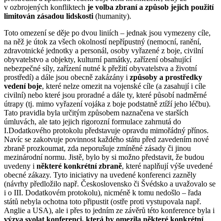
v ozbrojených konfliktech
je
volba zbraní a způsob jejich použití
limitován zásadou lidskosti
(humanity).
Toto omezení se děje po dvou liniích – jednak jsou vymezeny cíle,
na něž je útok za všech okolností nepřípustný (nemocní, ranění,
zdravotnické jednotky a personál, osoby vyřazené z boje, civilní
obyvatelstvo a objekty, kulturní památky, zařízení obsahující
nebezpečné síly, zařízení nutné k přežití obyvatelstva a životní
prostředí) a dále jsou obecně zakázány i
způsoby a prostředky
vedení boje
, které nelze omezit na vojenské cíle (a zasahují i cíle
civilní) nebo které jsou proradné a dále ty, které působí nadměrné
útrapy (tj. mimo vyřazení vojáka z boje podstatně ztíží jeho léčbu).
Tato pravidla byla určitým způsobem naznačena ve starších
úmluvách, ale tato jejich rigorozní formulace zahrnutá do
I.Dodatkového protokolu představuje opravdu mimořádný přínos.
Navíc se zakotvuje povinnost každého státu před zavedením nové
zbraně prozkoumat, zda neporušuje zmíněné zásady či jinou
mezinárodní normu. Jistě, bylo by si možno představit, že budou
uvedeny i
některé konkrétní zbraně
, které naplňují výše uvedené
obecné zákazy. Tyto iniciativy na uvedené konferenci zazněly
(návrhy předložilo např. Československo či Švédsko a uvažovalo se
i o III. Dodatkovém protokolu), nicméně k tomu nedošlo – řada
států nebyla ochotna toto připustit (ostře proti vystupovala např.
Anglie a USA), ale i přes to jedním ze závěrů této konference byla i
výzva svolat konferenci, která by omezila některé konkrétní