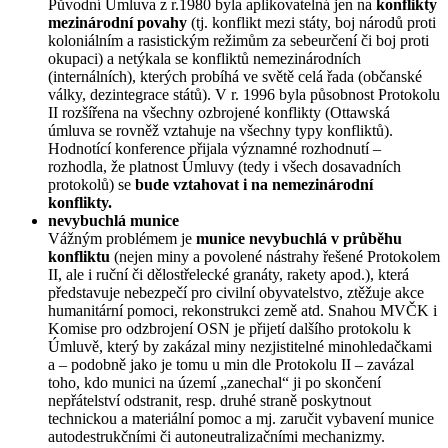
Původní Úmluva z r.1980 byla aplikovatelná jen na
konflikty
mezinárodní povahy
(tj. konflikt mezi státy, boj národů proti
koloniálním a rasistickým režimům za sebeurčení či boj proti
okupaci) a netýkala se konfliktů nemezinárodních
(internálních), kterých probíhá ve světě celá řada (občanské
války, dezintegrace států). V r. 1996 byla působnost Protokolu
II rozšířena na všechny ozbrojené konflikty (Ottawská
úmluva se rovněž vztahuje na všechny typy konfliktů).
Hodnotící konference přijala významné rozhodnutí –
rozhodla, že platnost Úmluvy (tedy i všech dosavadních
protokolů) se
bude vztahovat i na nemezinárodní
konflikty.
nevybuchlá munice
Vážným problémem je
munice nevybuchlá v průběhu
konfliktu
(nejen miny a povolené nástrahy řešené Protokolem
II, ale i ruční či dělostřelecké granáty, rakety apod.), která
představuje nebezpečí pro civilní obyvatelstvo, ztěžuje akce
humanitární pomoci, rekonstrukci země atd. Snahou MVČK i
Komise pro odzbrojení OSN je přijetí dalšího protokolu k
Úmluvě, který by zakázal miny nezjistitelné minohledačkami
a – podobně jako je tomu u min dle Protokolu II – zavázal
toho, kdo munici na území „zanechal“ ji po skončení
nepřátelství odstranit, resp. druhé straně poskytnout
technickou a materiální pomoc a mj. zaručit vybavení munice
autodestrukčními či autoneutralizačními mechanizmy.