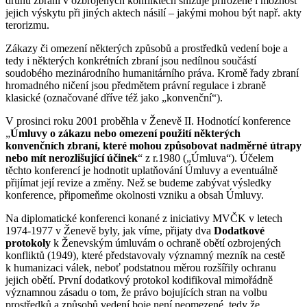
druhů zbraní v ozbrojených konfliktech snižuje přirozeně i možnost
jejich výskytu při jiných aktech násilí – jakými mohou být např. akty
terorizmu.
Zákazy či omezení některých způsobů a prostředků vedení boje a
tedy i některých konkrétních zbraní jsou nedílnou součástí
soudobého mezinárodního humanitárního práva. Kromě řady zbraní
hromadného ničení jsou předmětem právní regulace i zbraně
klasické (označované dříve též jako „konvenční“).
V prosinci roku 2001 proběhla v Ženevě II. Hodnotící konference
„
Úmluvy o zákazu nebo omezení použití některých
konvenčních zbraní, které mohou způsobovat nadměrné útrapy
nebo mít nerozlišující účinek
“ z r.1980 („Úmluva“). Účelem
těchto konferencí je hodnotit uplatňování Úmluvy a eventuálně
přijímat její revize a změny. Než se budeme zabývat výsledky
konference, připomeňme okolnosti vzniku a obsah Úmluvy.
Na diplomatické konferenci konané z iniciativy MVČK v letech
1974-1977 v Ženevě byly, jak víme, přijaty dva
Dodatkové
protokoly
k Ženevským úmluvám o ochraně obětí ozbrojených
konfliktů (1949), které představovaly významný mezník na cestě
k humanizaci válek, neboť podstatnou měrou rozšířily ochranu
jejich obětí. První dodatkový protokol kodifikoval mimořádně
významnou zásadu o tom, že právo bojujících stran na volbu
prostředků a způsobů vedení boje není neomezené, tedy že