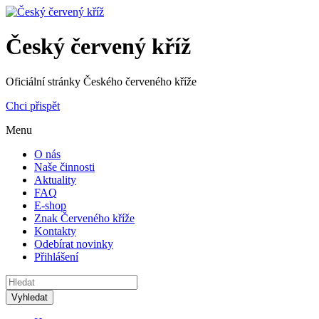
Český červený kříž
Oficiální stránky Českého červeného kříže
Chci přispět
Menu
O nás
Naše činnosti
Aktuality
FAQ
E-shop
Znak Červeného kříže
Kontakty
Odebírat novinky
Přihlášení