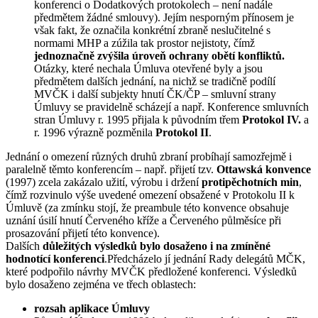
konferenci o Dodatkových protokolech – není nadále
předmětem žádné smlouvy). Jejím nesporným přínosem je
však fakt, že označila konkrétní zbraně neslučitelné s
normami MHP a zúžila tak prostor nejistoty, čímž
jednoznačně zvýšila úroveň ochrany obětí konfliktů.
Otázky, které nechala Úmluva otevřené byly a jsou
předmětem dalších jednání, na nichž se tradičně podílí
MVČK i další subjekty hnutí ČK/ČP – smluvní strany
Úmluvy se pravidelně scházejí a např. Konference smluvních
stran Úmluvy r. 1995 přijala k původním třem
Protokol IV.
a
r. 1996 výrazně pozměnila
Protokol II
.
Jednání o omezení různých druhů zbraní probíhají samozřejmě i
paralelně těmto konferencím – např. přijetí tzv.
Ottawská konvence
(1997) zcela zakázalo užití, výrobu i držení
protipěchotních min
,
čímž rozvinulo výše uvedené omezení obsažené v Protokolu II k
Úmluvě (za zmínku stojí, že preambule této konvence obsahuje
uznání úsilí hnutí Červeného kříže a Červeného půlměsíce při
prosazování přijetí této konvence).
Dalších
důležitých výsledků bylo dosaženo i na zmíněné
hodnotící konferenci
.Předcházelo jí jednání Rady delegátů MČK,
které podpořilo návrhy MVČK předložené konferenci. Výsledků
bylo dosaženo zejména ve třech oblastech:
rozsah aplikace Úmluvy