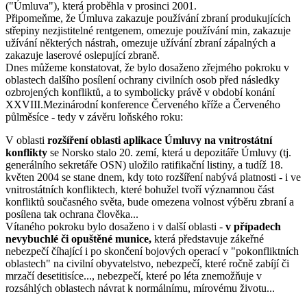
("Úmluva"), která proběhla v prosinci 2001.
Připomeňme, že Úmluva zakazuje používání zbraní produkujících
střepiny nezjistitelné rentgenem, omezuje používání min, zakazuje
užívání některých nástrah, omezuje užívání zbraní zápalných a
zakazuje laserové oslepující zbraně.
Dnes můžeme konstatovat, že bylo dosaženo zřejmého pokroku v
oblastech dalšího posílení ochrany civilních osob před následky
ozbrojených konfliktů, a to symbolicky právě v období konání
XXVIII.Mezinárodní konference Červeného kříže a Červeného
půlměsíce - tedy v závěru loňského roku:
V oblasti
rozšíření oblasti aplikace Úmluvy na vnitrostátní
konflikty
se Norsko stalo 20. zemí, která u depozitáře Úmluvy (tj.
generálního sekretáře OSN) uložilo ratifikační listiny, a tudíž 18.
květen 2004 se stane dnem, kdy toto rozšíření nabývá platnosti - i ve
vnitrostátních konfliktech, které bohužel tvoří významnou část
konfliktů současného světa, bude omezena volnost výběru zbraní a
posílena tak ochrana člověka...
Vítaného pokroku bylo dosaženo i v další oblasti -
v případech
nevybuchlé či opuštěné munice,
která představuje zákeřné
nebezpečí číhající i po skončení bojových operací v "pokonfliktních
oblastech" na civilní obyvatelstvo, nebezpečí, které ročně zabíjí či
mrzačí desetitisíce..., nebezpečí, které po léta znemožňuje v
rozsáhlých oblastech návrat k normálnímu, mírovému životu...