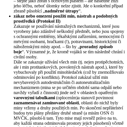
– stejně jako zbraň s ocelovým pláštěm – ale následně ztíží
jeho léčbu, neboť úlomky nelze zjistit. Jde o konkrétní případ
zbraně působící „
nadměrné útrapy
“.
zákaz nebo omezení použití min, nástrah a podobných
prostředků (Protokol II)
Zakazuje se používání nástražných mechanizmů, které jsou
vyrobeny jako zdánlivě neškodný předmět, nebo jsou spojeny
s ochrannými emblémy, lékařskými zařízeními, nemocnými či
mrtvými osobami, hračkami (!), potravinami, historickými či
náboženskými místy apod. – šlo by „
proradný způsob
boje
“. Významné je, že kromě vojáků se tím následně chrání i
civilní osoby.
Dále se zakazuje užívání všech min (tj. nejen protipěchotních,
ale i min protitankových, povolených nástrah apod.), které by
vybuchovaly při použití minohledaček (což by znemožňovalo
odminování po konfliktu). Protokol zakázal užití min
nevybavených autodestrukčním či autoneutralizačním
mechanizmem (mina se po určitém období sama odpálí nebo
navždy vyřadí z činnosti) jinde než v oblastech opatřeným
varovnými tabulkami
(oplocením)a stanovil povinnost
zaznamenávat zaminované oblasti
, oblasti do nichž byly
miny vrženy a druhy použitých min. Po skončení nepřátelství
budou tyto plány předány druhé straně (a misím OSN či
MVČK, působí-li tam. Tyto mise mají rovněž právo na to,
aby každá strana odminovala prostory jejich působení) včetně