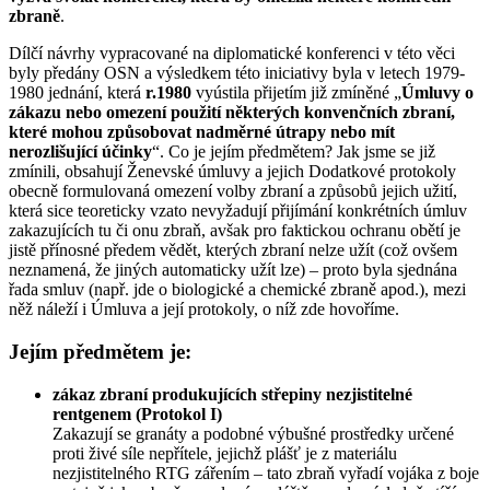
zbraně
.
Dílčí návrhy vypracované na diplomatické konferenci v této věci
byly předány OSN a výsledkem této iniciativy byla v letech 1979-
1980 jednání, která
r.1980
vyústila přijetím již zmíněné „
Úmluvy o
zákazu nebo omezení použití některých konvenčních zbraní,
které mohou způsobovat nadměrné útrapy nebo mít
nerozlišující účinky
“. Co je jejím předmětem? Jak jsme se již
zmínili, obsahují Ženevské úmluvy a jejich Dodatkové protokoly
obecně formulovaná omezení volby zbraní a způsobů jejich užití,
která sice teoreticky vzato nevyžadují přijímání konkrétních úmluv
zakazujících tu či onu zbraň, avšak pro faktickou ochranu obětí je
jistě přínosné předem vědět, kterých zbraní nelze užít (což ovšem
neznamená, že jiných automaticky užít lze) – proto byla sjednána
řada smluv (např. jde o biologické a chemické zbraně apod.), mezi
něž náleží i Úmluva a její protokoly, o níž zde hovoříme.
Jejím předmětem je:
zákaz zbraní produkujících střepiny nezjistitelné
rentgenem (Protokol I)
Zakazují se granáty a podobné výbušné prostředky určené
proti živé síle nepřítele, jejichž plášť je z materiálu
nezjistitelného RTG zářením – tato zbraň vyřadí vojáka z boje