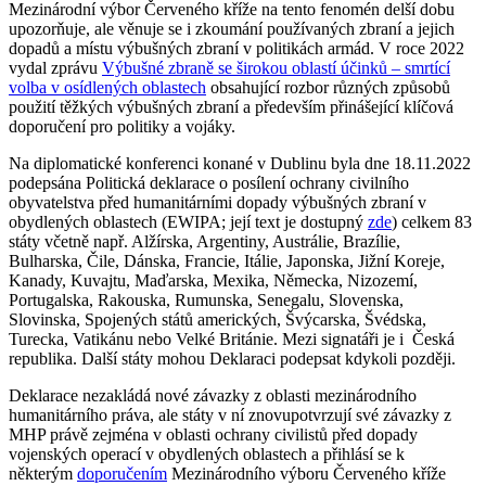
Mezinárodní výbor Červeného kříže na tento fenomén delší dobu
upozorňuje, ale věnuje se i zkoumání používaných zbraní a jejich
dopadů a místu výbušných zbraní v politikách armád. V roce 2022
vydal zprávu
Výbušné zbraně se širokou oblastí účinků – smrtící
volba v osídlených oblastech
obsahující rozbor různých způsobů
použití těžkých výbušných zbraní a především přinášející klíčová
doporučení pro politiky a vojáky.
Na diplomatické konferenci konané v Dublinu byla dne 18.11.2022
podepsána Politická deklarace o posílení ochrany civilního
obyvatelstva před humanitárními dopady výbušných zbraní v
obydlených oblastech (EWIPA; její text je dostupný
zde
) celkem 83
státy včetně např. Alžírska, Argentiny, Austrálie, Brazílie,
Bulharska, Čile, Dánska, Francie, Itálie, Japonska, Jižní Koreje,
Kanady, Kuvajtu, Maďarska, Mexika, Německa, Nizozemí,
Portugalska, Rakouska, Rumunska, Senegalu, Slovenska,
Slovinska, Spojených států amerických, Švýcarska, Švédska,
Turecka, Vatikánu nebo Velké Británie. Mezi signatáři je i Česká
republika. Další státy mohou Deklaraci podepsat kdykoli později.
Deklarace nezakládá nové závazky z oblasti mezinárodního
humanitárního práva, ale státy v ní znovupotvrzují své závazky z
MHP právě zejména v oblasti ochrany civilistů před dopady
vojenských operací v obydlených oblastech a přihlásí se k
některým
doporučením
Mezinárodního výboru Červeného kříže