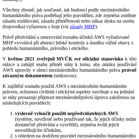
Všechny zbraně, jak současné, tak budoucí podle mezinárodního
humanitárního práva podléhají jeho pravidlům, zde zejména zmiňme
zásadu rozlišování, zásadu přiměřenosti nebo zákaz útoku na osobu
(bojovníka) vyřazenou z boje (viz
zásady MHP
).
Právě předvídání a omezování rozsahu účinků AWS vyžadované
MHP vyvolává při absenci lidské kontroly a úsudku vážné obavy z
pohledu humanitárního, právního i etického.
V
květnu 2021 zveřejnil MVČK své oficiální stanovisko
k této
otázce a zahájil snahu přimět státy k tomu, aby otázku používání
AWS upravily v rámci mezinárodního humanitárního práva
právně
závazným dokumentem
(smlouvou).
K zajištění souladu použití AWS s mezinárodním humanitárním
právem, ochranou civilistů i etickými aspekty navrhuje a na jednání
se státy prosazuje přijmout mezinárodněprávní úpravu založenou na
následujících pravidlech:
výslovně vyloučit použití nepředvídatelných AWS
(systémy, navržené nebo používané tak, že jejich účinky nelze
dostatečně předvídat a vysvětlit), zejména kvůli jejich
nerozlišujícím účinkům,
s ohledem na dodržení pravidel mezinárodního humanitárního