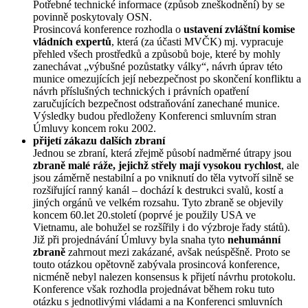
Potřebné technické informace (způsob zneškodnění) by se
povinně poskytovaly OSN.
Prosincová konference rozhodla o
ustavení zvláštní komise
vládních expertů
, která (za účasti MVČK) mj. vypracuje
přehled všech prostředků a způsobů boje, které by mohly
zanechávat „výbušné pozůstatky války“, návrh úprav této
munice omezujících její nebezpečnost po skončení konfliktu a
návrh příslušných technických i právních opatření
zaručujících bezpečnost odstraňování zanechané munice.
Výsledky budou předloženy Konferenci smluvním stran
Úmluvy koncem roku 2002.
přijetí zákazu dalších zbraní
Jednou se zbraní, která zřejmě působí nadměrné útrapy jsou
zbraně malé ráže, jejichž střely mají vysokou rychlost
, ale
jsou záměrně nestabilní a po vniknutí do těla vytvoří silně se
rozšiřující ranný kanál – dochází k destrukci svalů, kostí a
jiných orgánů ve velkém rozsahu. Tyto zbraně se objevily
koncem 60.let 20.století (poprvé je použily USA ve
Vietnamu, ale bohužel se rozšířily i do výzbroje řady států).
Již při projednávání Úmluvy byla snaha tyto
nehumánní
zbraně
zahrnout mezi zakázané, avšak neúspěšně. Proto se
touto otázkou opětovně zabývala prosincová konference,
nicméně nebyl nalezen konsensus k přijetí návrhu protokolu.
Konference však rozhodla projednávat během roku tuto
otázku s jednotlivými vládami a na Konferenci smluvních