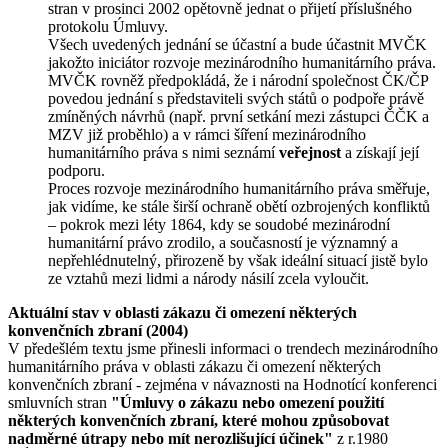
stran v prosinci 2002 opětovně jednat o přijetí příslušného
protokolu Úmluvy.
Všech uvedených jednání se účastní a bude účastnit MVČK
jakožto iniciátor rozvoje mezinárodního humanitárního práva.
MVČK rovněž předpokládá, že i národní společnost ČK/ČP
povedou jednání s představiteli svých států o podpoře právě
zmíněných návrhů (např. první setkání mezi zástupci ČČK a
MZV již proběhlo) a v rámci šíření mezinárodního
humanitárního práva s nimi seznámí
veřejnost
a získají její
podporu.
Proces rozvoje mezinárodního humanitárního práva směřuje,
jak vidíme, ke stále širší ochraně obětí ozbrojených konfliktů
– pokrok mezi léty 1864, kdy se soudobé mezinárodní
humanitární právo zrodilo, a současností je významný a
nepřehlédnutelný, přirozeně by však ideální situací jistě bylo
ze vztahů mezi lidmi a národy násilí zcela vyloučit.
Aktuální stav v oblasti zákazu či omezení některých
konvenčních zbraní (2004)
V předešlém textu jsme přinesli informaci o trendech mezinárodního
humanitárního práva v oblasti zákazu či omezení některých
konvenčních zbraní - zejména v návaznosti na Hodnotící konferenci
smluvních stran
"Úmluvy o zákazu nebo omezení použití
některých konvenčních zbraní, které mohou způsobovat
nadměrné útrapy nebo mít nerozlišující účinek"
z r.1980