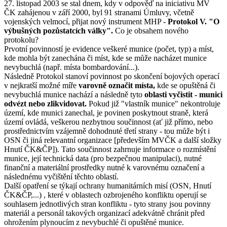
27. listopad 2003 se stal dnem, kdy v odpověď na iniciativu MV
ČK zahájenou v září 2000, byl 91 stranami Úmluvy, včetně
vojenských velmocí, přijat nový instrument MHP -
Protokol V. "O
výbušných pozůstatcích války".
Co je obsahem nového
protokolu?
Prvotní povinností je evidence veškeré munice (počet, typ) a míst,
kde mohla být zanechána či míst, kde se může nacházet munice
nevybuchlá (např. místa bombardování...).
Následně Protokol stanoví povinnost po skončení bojových operací
v nejkratší možné míře
varovně označit místa,
kde se opuštěná či
nevybuchlá munice nachází a následně tyto
oblasti vyčistit - munici
odvézt nebo zlikvidovat.
Pokud již "vlastník munice" nekontroluje
území, kde munici zanechal, je povinen poskytnout straně, která
území ovládá, veškerou nezbytnou součinnost (ať již přímo, nebo
prostřednictvím vzájemně dohodnuté třetí strany - tou může být i
OSN či jiná relevantní organizace [především MVČK a další složky
Hnutí ČK&ČP]). Tato součinnost zahrnuje informace o rozmístění
munice, její technická data (pro bezpečnou manipulaci), nutné
finanční a materiální prostředky nutné k varovnému označení a
následnému vyčištění těchto oblastí.
Další opatření se týkají ochrany humanitárních misí (OSN, Hnutí
ČK&ČP,...) , které v oblastech ozbrojeného konfliktu operují se
souhlasem jednotlivých stran konfliktu - tyto strany jsou povinny
materiál a personál takových organizací adekvátně chránit před
ohrožením plynoucím z nevybuchlé či opuštěné munice.