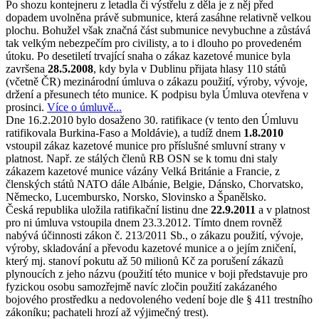
Po shozu kontejneru z letadla či výstřelu z děla je z něj před
dopadem uvolněna právě submunice, která zasáhne relativně velkou
plochu. Bohužel však značná část submunice nevybuchne a zůstává
tak velkým nebezpečím pro civilisty, a to i dlouho po provedeném
útoku. Po desetiletí trvající snaha o zákaz kazetové munice byla
završena
28.5.2008
, kdy byla v Dublinu přijata hlasy 110 států
(včetně ČR) mezinárodní úmluva o zákazu použití, výroby, vývoje,
držení a přesunech této munice. K podpisu byla Úmluva otevřena v
prosinci.
Více o úmluvě...
Dne 16.2.2010 bylo dosaženo 30. ratifikace (v tento den Úmluvu
ratifikovala Burkina-Faso a Moldávie), a tudíž dnem
1.8.2010
vstoupil zákaz kazetové munice pro příslušné smluvní strany v
platnost. Např. ze stálých členů RB OSN se k tomu dni staly
zákazem kazetové munice vázány Velká Británie a Francie, z
členských států NATO dále Albánie, Belgie, Dánsko, Chorvatsko,
Německo, Lucembursko, Norsko, Slovinsko a Španělsko.
Česká republika uložila ratifikační listinu dne
22.9.2011
a v platnost
pro ni úmluva vstoupila dnem 23.3.2012. Tímto dnem rovněž
nabývá účinnosti zákon č. 213/2011 Sb., o zákazu použití, vývoje,
výroby, skladování a převodu kazetové munice a o jejím zničení,
který mj. stanoví pokutu až 50 milionů Kč za porušení zákazů
plynoucích z jeho názvu (použití této munice v boji představuje pro
fyzickou osobu samozřejmě navíc zločin použití zakázaného
bojového prostředku a nedovoleného vedení boje dle § 411 trestního
zákoníku; pachateli hrozí až výjimečný trest).