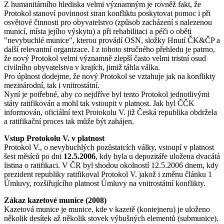
Z humanitárního hlediska velmi významným je rovněž fakt, že
Protokol stanoví povinnost stran konfliktu poskytovat pomoc i při
osvětové činnosti pro obyvatelstvo (způsob zacházení s nalezenou
municí, místa jejího výskytu) a při rehabilitaci a péči o oběti
"nevybuchlé munice", kterou provádí OSN, složky Hnutí ČK&ČP a
další relevantní organizace. I z tohoto stručného přehledu je patrno,
že nový Protokol velmi významně zlepší často velmi tristní osud
civilního obyvatelstva v krajích, jimiž táhla válka.
Pro úplnost dodejme, že nový Protokol se vztahuje jak na konflikty
mezinárodní, tak i vnitrostátní.
Nyní je potřebné, aby co nejdříve byl tento Protokol jednotlivými
státy ratifikován a mohl tak vstoupit v platnost. Jak byl ČČK
informován, oficiální text Protokolu V. již Česká republika obdržela
a ratifikační proces tak může být zahájen.
Vstup Protokolu V. v platnost
Protokol V., o nevybuchlých pozůstatcích války, vstoupí v platnost
šest měsíců po dni
12.5.2006
, kdy byla u depozitáře uložena dvacátá
listina o ratifikaci. V ČR byl shodou okolností 12.5.2006 dnem, kdy
prezident republiky ratifikoval Protokol V. jakož i změnu článku 1
Úmluvy, rozšiřujícího platnost Úmluvy na vnitrostátní konflikty.
Zákaz kazetové munice (2008)
Kazetová munice je munice, kde v kazetě (kontejneru) je uloženo
několik desítek až několik stovek výbušných elementů (submunice).