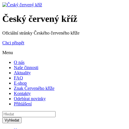
Český červený kříž
Oficiální stránky Českého červeného kříže
Chci přispět
Menu
O nás
Naše činnosti
Aktuality
FAQ
E-shop
Znak Červeného kříže
Kontakty
Odebírat novinky
Přihlášení