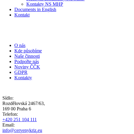
Kontakty NS MHP
Documents in English
Kontakt
O nás
Kde působíme
Naše činnosti
Podpořte nás
Noviny ČČK
GDPR
Kontakty
Sídlo:
Rozdělovská 2467/63,
169 00 Praha 6
Telefon:
+420 251 104 111
Email:
info@cervenykriz.eu