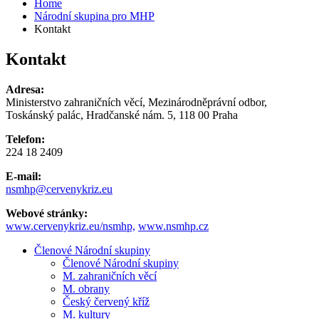
Home
Národní skupina pro MHP
Kontakt
Kontakt
Adresa:
Ministerstvo zahraničních věcí, Mezinárodněprávní odbor,
Toskánský palác, Hradčanské nám. 5, 118 00 Praha
Telefon:
224 18 2409
E-mail:
nsmhp@cervenykriz.eu
Webové stránky:
www.cervenykriz.eu/nsmhp,
www.nsmhp.cz
Členové Národní skupiny
Členové Národní skupiny
M. zahraničních věcí
M. obrany
Český červený kříž
M. kultury