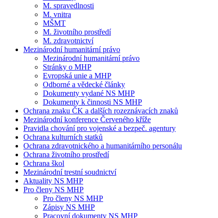
M. spravedlnosti
M. vnitra
MŠMT
M. životního prostředí
M. zdravotnictví
Mezinárodní humanitární právo
Mezinárodní humanitární právo
Stránky o MHP
Evropská unie a MHP
Odborné a vědecké články
Dokumenty vydané NS MHP
Dokumenty k činnosti NS MHP
Ochrana znaku ČK a dalších rozeznávacích znaků
Mezinárodní konference Červeného kříže
Pravidla chování pro vojenské a bezpeč. agentury
Ochrana kulturních statků
Ochrana zdravotnického a humanitárního personálu
Ochrana životního prostředí
Ochrana škol
Mezinárodní trestní soudnictví
Aktuality NS MHP
Pro členy NS MHP
Pro členy NS MHP
Zápisy NS MHP
Pracovní dokumenty NS MHP