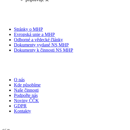
Stránky o MHP
Evropská unie a MHP
Odborné a vědecké články
Dokumenty vydané NS MHP
Dokumenty k činnosti NS MHP
O nás
Kde působíme
Naše činnosti
Podpořte nás
Noviny ČČK
GDPR
Kontakty