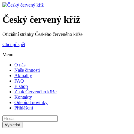
Český červený kříž
Oficiální stránky Českého červeného kříže
Chci přispět
Menu
O nás
Naše činnosti
Aktuality
FAQ
E-shop
Znak Červeného kříže
Kontakty
Odebírat novinky
Přihlášení