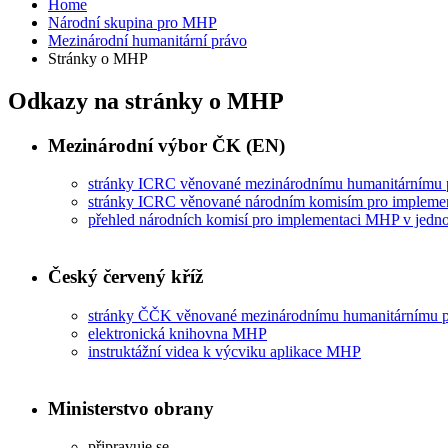
Home
Národní skupina pro MHP
Mezinárodní humanitární právo
Stránky o MHP
Odkazy na stránky o MHP
Mezinárodní výbor ČK (EN)
stránky ICRC věnované mezinárodnímu humanitárnímu 
stránky ICRC věnované národním komisím pro implem
přehled národních komisí pro implementaci MHP v jednot
Český červený kříž
stránky ČČK věnované mezinárodnímu humanitárnímu 
elektronická knihovna MHP
instruktážní videa k výcviku aplikace MHP
Ministerstvo obrany
připravuje se