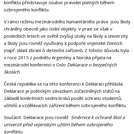
konfliktu představuje soubor pravidel platných během
ozbrojeného konfliktu.
V rámci režimu mezinárodního humanitárního práva jsou školy
chráněny obecně jako civilní objekty. V praxi se však v
posledních letech ve světě zvyšují útoky na školy a univerzity
a školy jsou rovněž využívány k podpoře vojenské činnosti
(např. sklad zbraní či detenční zařízení). Z tohoto důvodu byla
v roce 2015 z podnětu Argentiny a Norska přijata na
mezinárodní konferenci v Oslo
Deklarace o bezpečných
školách
.
Česká republika se na této konferenci k Deklaraci přihlásila.
Deklarace je politickým závazkem zúčastněných států na
základě konkrétních sedmi kroků posílit ochranu studentů,
učitelů a vzdělávacích zařízení během ozbrojeného konfliktu.
Součástí Deklarace jsou rovněž
Směrnice k ochraně škol a
univerzit před vojenským užitím během ozbrojeného
konfliktu.