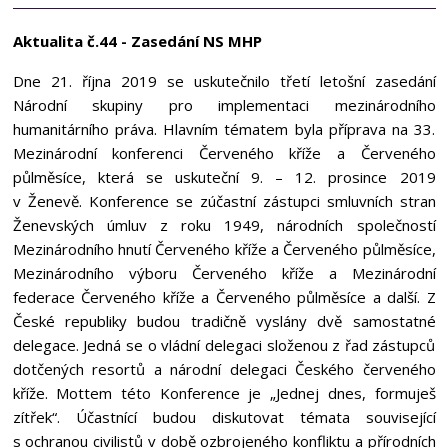
Aktualita č.44 - Zasedání NS MHP
Dne 21. října 2019 se uskutečnilo třetí letošní zasedání
Národní skupiny pro implementaci mezinárodního
humanitárního práva. Hlavním tématem byla příprava na 33.
Mezinárodní konferenci Červeného kříže a Červeného
půlměsíce, která se uskuteční 9. – 12. prosince 2019
v Ženevě. Konference se zúčastní zástupci smluvních stran
Ženevských úmluv z roku 1949, národních společností
Mezinárodního hnutí Červeného kříže a Červeného půlměsíce,
Mezinárodního výboru Červeného kříže a Mezinárodní
federace Červeného kříže a Červeného půlměsíce a další. Z
České republiky budou tradičně vyslány dvě samostatné
delegace. Jedná se o vládní delegaci složenou z řad zástupců
dotčených resortů a národní delegaci Českého červeného
kříže. Mottem této Konference je „Jednej dnes, formuješ
zítřek“. Účastnící budou diskutovat témata související
s ochranou civilistů v době ozbrojeného konfliktu a přírodních