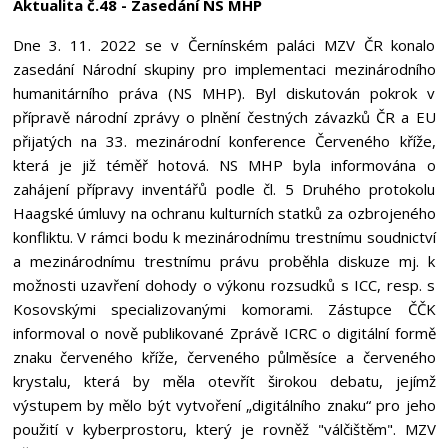
Aktualita č.48 - Zasedání NS MHP
Dne 3. 11. 2022 se v Černínském paláci MZV ČR konalo
zasedání Národní skupiny pro implementaci mezinárodního
humanitárního práva (NS MHP). Byl diskutován pokrok v
přípravě národní zprávy o plnění čestných závazků ČR a EU
přijatých na 33. mezinárodní konference Červeného kříže,
která je již téměř hotová. NS MHP byla informována o
zahájení přípravy inventářů podle čl. 5 Druhého protokolu
Haagské úmluvy na ochranu kulturních statků za ozbrojeného
konfliktu. V rámci bodu k mezinárodnímu trestnímu soudnictví
a mezinárodnímu trestnímu právu proběhla diskuze mj. k
možnosti uzavření dohody o výkonu rozsudků s ICC, resp. s
Kosovskými specializovanými komorami. Zástupce ČČK
informoval o nově publikované Zprávě ICRC o digitální formě
znaku červeného kříže, červeného půlměsíce a červeného
krystalu, která by měla otevřít širokou debatu, jejímž
výstupem by mělo být vytvoření „digitálního znaku“ pro jeho
použití v kyberprostoru, který je rovněž "válčištěm". MZV