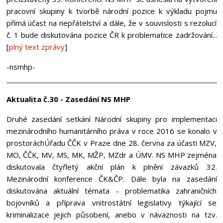
pracovní skupiny k tvorbě národní pozice k výkladu pojmu
přímá účast na nepřátelství a dále, že v souvislosti s rezolucí
č. 1 bude diskutována pozice ČR k problematice zadržování...
[
plný text zprávy
]
-nsmhp-
Aktualita č.30 - Zasedání NS MHP
Druhé zasedání setkání Národní skupiny pro implementaci
mezinárodního humanitárního práva v roce 2016 se konalo v
prostoráchÚřadu ČČK v Praze dne 28. června za účasti MZV,
MO, ČČK, MV, MS, MK, MŽP, MZdr a ÚMV. NS MHP zejména
diskutovala čtyřletý akční plán k plnění závazků 32.
Mezinárodní konference ČK&ČP. Dále byla na zasedání
diskutována aktuální témata - problematika zahraničních
bojovníků a příprava vnitrostátní legislativy týkající se
kriminalizace jejich působení, anebo v návaznosti na tzv.