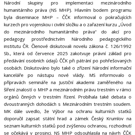
Národní skupiny pro implementaci mezinárodního
humanitárního práva (NS MHP). Hlavním bodem programu
byla diseminace MHP – ČČK informoval o pokračujících
kurzech pro vojenskou i civilní složku a o zařazení kurzu „Úvod
do mezinárodního humanitárního práva“ do akcí pro
pedagogy prostřednictvím Národního pedagogického
institutu ČR. Členové diskutovali novelu zákona č. 126/1992
Sb., která od července 2025 zakotvuje právní základ pro
předávání osobních údajů ČČK při pátrání po pohřešovaných
osobách. Diskutováno bylo také o zřízení Národní informační
kanceláře po nástupu nové vlády. MS informovalo o
přípravách semináře na Justiční akademii zaměřeného na
šíření znalostí o MHP a mezinárodním právu trestním v rámci
orgánů činných v trestním řízení. Probíhala také debata o
dvoustranných dohodách s Mezinárodním trestním soudem.
MK dále uvedlo, že Výbor na ochranu kulturních statků
doporučil zapsat státní hrad a zámek Český Krumlov na
seznam kulturních statků pod zvýšenou ochranou, rozhodnutí
se očekává v prosinci. NS MHP odsouhlasila na návrh ČČK