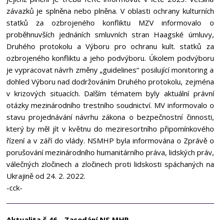
závazků je splněna nebo plněna. V oblasti ochrany kulturních
statků za ozbrojeného konfliktu MZV informovalo o
proběhnuvších jednáních smluvních stran Haagské úmluvy,
Druhého protokolu a Výboru pro ochranu kult. statků za
ozbrojeného konfliktu a jeho podvýboru. Úkolem podvýboru
je vypracovat návrh změny „guidelines“ posilující monitoring a
dohled Výboru nad dodržováním Druhého protokolu, zejména
v krizových situacích. Dalším tématem byly aktuální právní
otázky mezinárodního trestního soudnictví. MV informovalo o
stavu projednávání návrhu zákona o bezpečnostní činnosti,
který by měl jít v květnu do meziresortního připomínkového
řízení a v září do vlády. NSMHP byla informována o Zprávě o
porušování mezinárodního humanitárního práva, lidských práv,
válečných zločinech a zločinech proti lidskosti spáchaných na
Ukrajině od 24. 2. 2022.
-cck-
Aktualita č.46 - Zasedání NS MHP