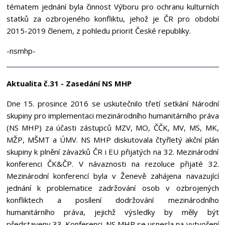
tématem jednání byla činnost Výboru pro ochranu kulturních
statků za ozbrojeného konfliktu, jehož je ČR pro období
2015-2019 členem, z pohledu priorit České republiky.
-nsmhp-
Aktualita č.31 - Zasedání NS MHP
Dne 15. prosince 2016 se uskutečnilo třetí setkání Národní
skupiny pro implementaci mezinárodního humanitárního práva
(NS MHP) za účasti zástupců MZV, MO, ČČK, MV, MS, MK,
MŽP, MŠMT a ÚMV. NS MHP diskutovala čtyřletý akční plán
skupiny k plnění závazků ČR i EU přijatých na 32. Mezinárodní
konferenci ČK&ČP. V návaznosti na rezoluce přijaté 32.
Mezinárodní konferencí byla v Ženevě zahájena navazující
jednání k problematice zadržování osob v ozbrojených
konfliktech a posílení dodržování mezinárodního
humanitárního práva, jejichž výsledky by měly být
představeny 33. Konferenci. NS MHP se usnesla na vytvoření