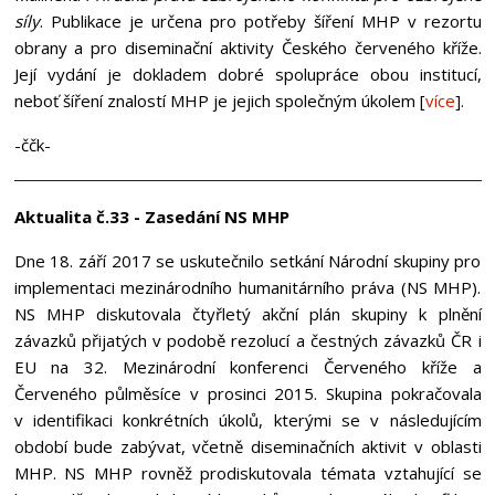
síly
. Publikace je určena pro potřeby šíření MHP v rezortu
obrany a pro diseminační aktivity Českého červeného kříže.
Její vydání je dokladem dobré spolupráce obou institucí,
neboť šíření znalostí MHP je jejich společným úkolem [
více
].
-ččk-
Aktualita č.33 - Zasedání NS MHP
Dne 18. září 2017 se uskutečnilo setkání Národní skupiny pro
implementaci mezinárodního humanitárního práva (NS MHP).
NS MHP diskutovala čtyřletý akční plán skupiny k plnění
závazků přijatých v podobě rezolucí a čestných závazků ČR i
EU na 32. Mezinárodní konferenci Červeného kříže a
Červeného půlměsíce v prosinci 2015. Skupina pokračovala
v identifikaci konkrétních úkolů, kterými se v následujícím
období bude zabývat, včetně diseminačních aktivit v oblasti
MHP. NS MHP rovněž prodiskutovala témata vztahující se