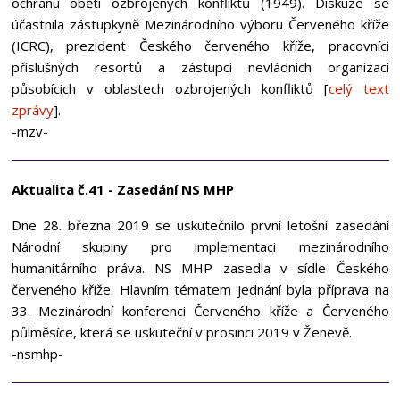
ochranu obětí ozbrojených konfliktů (1949). Diskuze se
účastnila zástupkyně Mezinárodního výboru Červeného kříže
(ICRC), prezident Českého červeného kříže, pracovníci
příslušných resortů a zástupci nevládních organizací
působících v oblastech ozbrojených konfliktů [
celý text
zprávy
].
-mzv-
Aktualita č.41 - Zasedání NS MHP
Dne 28. března 2019 se uskutečnilo první letošní zasedání
Národní skupiny pro implementaci mezinárodního
humanitárního práva. NS MHP zasedla v sídle Českého
červeného kříže. Hlavním tématem jednání byla příprava na
33. Mezinárodní konferenci Červeného kříže a Červeného
půlměsíce, která se uskuteční v prosinci 2019 v Ženevě.
-nsmhp-