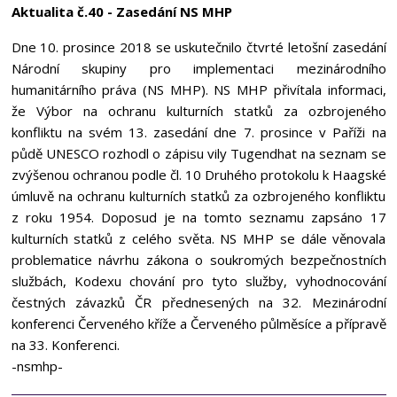
Aktualita č.40 - Zasedání NS MHP
Dne 10. prosince 2018 se uskutečnilo čtvrté letošní zasedání
Národní skupiny pro implementaci mezinárodního
humanitárního práva (NS MHP). NS MHP přivítala informaci,
že Výbor na ochranu kulturních statků za ozbrojeného
konfliktu na svém 13. zasedání dne 7. prosince v Paříži na
půdě UNESCO rozhodl o zápisu vily Tugendhat na seznam se
zvýšenou ochranou podle čl. 10 Druhého protokolu k Haagské
úmluvě na ochranu kulturních statků za ozbrojeného konfliktu
z roku 1954. Doposud je na tomto seznamu zapsáno 17
kulturních statků z celého světa. NS MHP se dále věnovala
problematice návrhu zákona o soukromých bezpečnostních
službách, Kodexu chování pro tyto služby, vyhodnocování
čestných závazků ČR přednesených na 32. Mezinárodní
konferenci Červeného kříže a Červeného půlměsíce a přípravě
na 33. Konferenci.
-nsmhp-