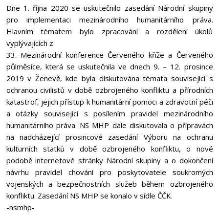
Dne 1. října 2020 se uskutečnilo zasedání Národní skupiny
pro implementaci mezinárodního humanitárního práva.
Hlavním tématem bylo zpracování a rozdělení úkolů
vyplývajících z
33. Mezinárodní konference Červeného kříže a Červeného
půlměsíce, která se uskutečnila ve dnech 9. – 12. prosince
2019 v Ženevě, kde byla diskutována témata související s
ochranou civilistů v době ozbrojeného konfliktu a přírodních
katastrof, jejich přístup k humanitární pomoci a zdravotní péči
a otázky související s posílením pravidel mezinárodního
humanitárního práva. NS MHP dále diskutovala o přípravách
na nadcházející prosincové zasedání Výboru na ochranu
kulturních statků v době ozbrojeného konfliktu, o nové
podobě internetové stránky Národní skupiny a o dokončení
návrhu pravidel chování pro poskytovatele soukromých
vojenských a bezpečnostních služeb během ozbrojeného
konfliktu. Zasedání NS MHP se konalo v sídle ČČK.
-nsmhp-