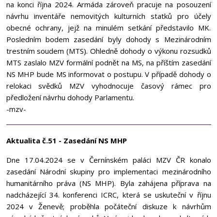
na konci října 2024. Armáda zároveň pracuje na posouzení
návrhu inventáře nemovitých kulturních statků pro účely
obecné ochrany, jejž na minulém setkání představilo MK.
Posledním bodem zasedání byly dohody s Mezinárodním
trestním soudem (MTS). Ohledně dohody o výkonu rozsudků
MTS zaslalo MZV formální podnět na MS, na příštím zasedání
NS MHP bude MS informovat o postupu. V případě dohody o
relokaci svědků MZV vyhodnocuje časový rámec pro
předložení návrhu dohody Parlamentu.
-mzv-
Aktualita č.51 - Zasedání NS MHP
Dne 17.04.2024 se v Černínském paláci MZV ČR konalo
zasedání Národní skupiny pro implementaci mezinárodního
humanitárního práva (NS MHP). Byla zahájena příprava na
nadcházející 34. konferenci ICRC, která se uskuteční v říjnu
2024 v Ženevě; proběhla počáteční diskuze k návrhům