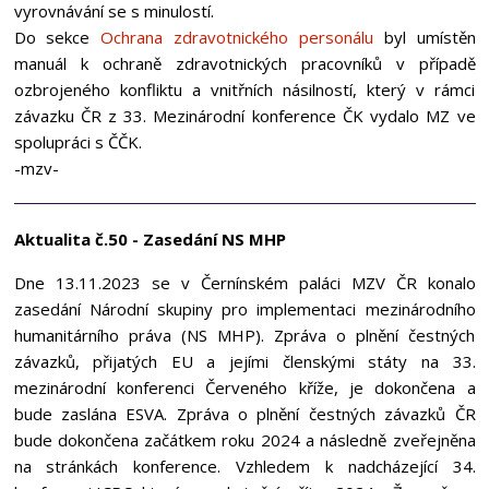
vyrovnávání se s minulostí.
Do sekce
Ochrana zdravotnického personálu
byl umístěn
manuál k ochraně zdravotnických pracovníků v případě
ozbrojeného konfliktu a vnitřních násilností, který v rámci
závazku ČR z 33. Mezinárodní konference ČK vydalo MZ ve
spolupráci s ČČK.
-mzv-
Aktualita č.50 - Zasedání NS MHP
Dne 13.11.2023 se v Černínském paláci MZV ČR konalo
zasedání Národní skupiny pro implementaci mezinárodního
humanitárního práva (NS MHP). Zpráva o plnění čestných
závazků, přijatých EU a jejími členskými státy na 33.
mezinárodní konferenci Červeného kříže, je dokončena a
bude zaslána ESVA. Zpráva o plnění čestných závazků ČR
bude dokončena začátkem roku 2024 a následně zveřejněna
na stránkách konference. Vzhledem k nadcházející 34.