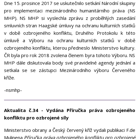
Dne 15. prosince 2017 se uskutečnilo setkání Národní skupiny
pro implementaci mezinárodního humanitárního práva (NS
MHP). NS MHP si vyslechla zprávu z proběhlých zasedání
smluvních stran Haagské úmluvy na ochranu kulturních statků
v době ozbrojeného konfliktu, Druhého Protokolu k této
úmluvě a Výboru na ochranu kulturních statků v době
ozbrojeného konfliktu, kterou předneslo Ministerstvo kultury.
ČR byla pro rok 2018 zvolena členem byra tohoto Výboru. NS
MHP dále diskutovala body své pravidelné agendy jednání a
setkala se se zástupci Mezinárodního výboru Červeného
kříže.
-nsmhp-
Aktualita č.34 - Vydána Příručka práva ozbrojeného
konfliktu pro ozbrojené síly
Ministerstvo obrany a Český červený kříž vydali publikaci F.de
Mulinena
Příručka práva ozbrojeného konfliktu pro ozbrojené