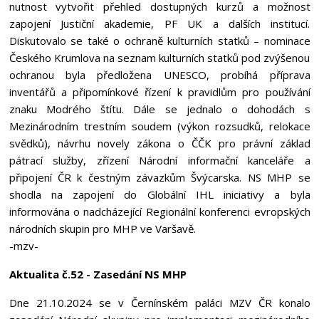
nutnost vytvořit přehled dostupných kurzů a možnost
zapojení Justiční akademie, PF UK a dalších institucí.
Diskutovalo se také o ochraně kulturních statků – nominace
Českého Krumlova na seznam kulturních statků pod zvýšenou
ochranou byla předložena UNESCO, probíhá příprava
inventářů a připomínkové řízení k pravidlům pro používání
znaku Modrého štítu. Dále se jednalo o dohodách s
Mezinárodním trestním soudem (výkon rozsudků, relokace
svědků), návrhu novely zákona o ČČK pro právní základ
pátrací služby, zřízení Národní informační kanceláře a
připojení ČR k čestným závazkům Švýcarska. NS MHP se
shodla na zapojení do Globální IHL iniciativy a byla
informována o nadcházející Regionální konferenci evropských
národních skupin pro MHP ve Varšavě.
-mzv-
Aktualita č.52 - Zasedání NS MHP
Dne 21.10.2024 se v Černínském paláci MZV ČR konalo