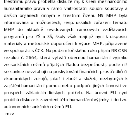
trestnímu právu proběhla diskuze mj. k šíření mezinárodního
humanitárního práva v rámci vnitrostátní soudní soustavy a
dalších orgánech činným v trestním řízení. NS MHP byla
informována o možnostech, resp. úskalích zařazení tématu
MHP do aktuálně revidovaných rámcových vzdělávacích
programů pro ZŠ a SŠ, školy však mají již nyní k disposici
materiály a metodické doporučení k výuce MHP, připravené
ve spolupráci s ČCK. Na podzim loňského roku přijala RB OSN
rezoluci č. 2664, která vytváří obecnou humanitární výjimku
ze sankčních režimů přijatých Radou bezpečnosti, podle níž
se sankce nevztahují na poskytování finančních prostředků či
ekonomických zdrojů, jakož i zboží a služeb, nezbytných k
zajištění humanitární pomoci nebo podpoře jiných činností ve
prospěch základních lidských potřeb. Na úrovni EU nyní
probíhá diskuze k zavedení této humanitární výjimky i do tzv.
autonomních sankčních režimů EU.
-mzv-