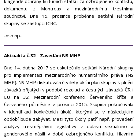
k agendě ochrany kulturních statků za ozbrojeného konfliktu,
dokumentu z Montreux a mezinárodnímu trestnímu
soudnictví. Dne 15. prosince proběhne setkání Národní
skupiny se zástupci ICRC.
-nsmhp-
Aktualita č.32 - Zasedání NS MHP
Dne 14. dubna 2017 se uskutečnilo setkání Národní skupiny
pro implementaci mezinárodního humanitárního práva (NS
MHP). NS MHP diskutovala čtyřletý akční plán skupiny k plnění
závazků přijatých v podobě rezolucí a čestných závazků ČR i
EU na 32. Mezinárodní konferenci Červeného kříže a
Červeného půlměsíce v prosinci 2015. Skupina pokračovala
v identifikaci konkrétních úkolů, kterými se v následujícím
období bude zabývat. Mezi tyto úkoly patří např. provedení
analýzy trestněprávní legislativy v oblasti sexuálního a
genderového násilí v době ozbrojeného konfliktu. Hlavním