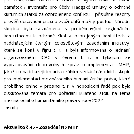
památek / inventáře pro účely Haagské úmluvy o ochraně
kulturních statků za ozbrojeného konfliktu – příslušné resorty
prověří dosavadní praxi a zváží další možný postup. Národní
skupina byla seznámena s proběhnuvšími regionálními
konzultacemi k ochraně škol v ozbrojených konfliktech a
nadcházejícím čtvrtým celosvětovým zasedáním iniciativy,
které se koná v říjnu t. r., a byla informována o jednání,
organizovaném ICRC v červnu t. r. a týkajícím se
vypracovávání dobrovolných zpráv o implementaci MHP,
jakož i o nadcházejícím univerzálním setkání národních skupin
pro implementaci mezinárodního humanitárního práva, které
proběhne online v prosinci t. r. V neposlední řadě pak byla
diskutována témata pro pořádání kulatého stolu na téma
mezinárodního humanitárního práva v roce 2022.
-nsmhp-
Aktualita č.45 - Zasedání NS MHP