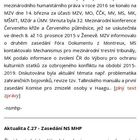
mezinárodního humanitárního práva v roce 2016 se konalo na
MZV dne 14. března za účasti MZV, MO, ČČK, MV, MS, MK,
MŠMT, MZdr a ÚMV. Shrnuta byla 32. Mezinárodní konference
Červeného kříže a Červeného půlměsíce, jež se uskutečnila
ve dnech 8. až 10. prosince 2015 v Ženevě. MZV informovalo
o druhém zasedání Fóra Dokumentu z Montreux, MS
kontaktovalo Mechanismus pro mezinárodní trestní tribunály,
MK podalo informace o zvolení ČR do Výboru pro ochranu
kulturních statků za ozbrojeného konfliktu na období 2015-
2019. Diskutována byla aktuální témata např. problematika
zahraničních bojovníků, revize tzv. Tallinského manuálu a první
zasedání Komise pro zmizelé osoby v Haagu... [
plný text
zprávy
]
-nsmhp-
Aktualita č.27 - Zasedání NS MHP