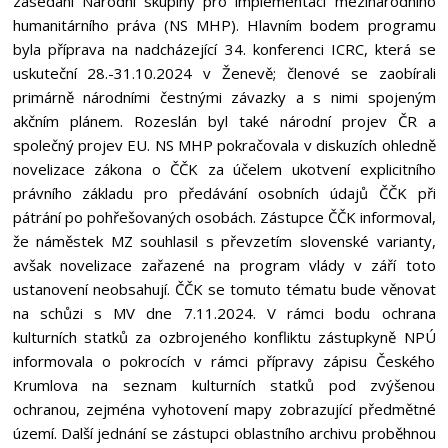
zasedání Národní skupiny pro implementaci mezinárodního
humanitárního práva (NS MHP). Hlavním bodem programu
byla příprava na nadcházející 34. konferenci ICRC, která se
uskuteční 28.-31.10.2024 v Ženevě; členové se zaobírali
primárně národními čestnými závazky a s nimi spojeným
akčním plánem. Rozeslán byl také národní projev ČR a
společný projev EU. NS MHP pokračovala v diskuzích ohledně
novelizace zákona o ČČK za účelem ukotvení explicitního
právního základu pro předávání osobních údajů ČČK při
pátrání po pohřešovaných osobách. Zástupce ČČK informoval,
že náměstek MZ souhlasil s převzetím slovenské varianty,
avšak novelizace zařazené na program vlády v září toto
ustanovení neobsahují. ČČK se tomuto tématu bude věnovat
na schůzi s MV dne 7.11.2024. V rámci bodu ochrana
kulturních statků za ozbrojeného konfliktu zástupkyně NPÚ
informovala o pokrocích v rámci přípravy zápisu Českého
Krumlova na seznam kulturních statků pod zvýšenou
ochranou, zejména vyhotovení mapy zobrazující předmětné
území. Další jednání se zástupci oblastního archivu proběhnou