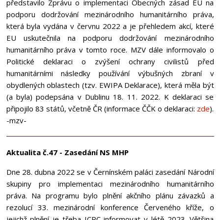
představilo Zprávu o implementaci Obecných zásad EU na
podporu dodržování mezinárodního humanitárního práva,
která byla vydána v červnu 2022 a je přehledem akcí, které
EU uskutečnila na podporu dodržování mezinárodního
humanitárního práva v tomto roce. MZV dále informovalo o
Politické deklaraci o zvýšení ochrany civilistů před
humanitárními následky používání výbušných zbraní v
obydlených oblastech (tzv. EWIPA Deklarace), která měla být
(a byla) podepsána v Dublinu 18. 11. 2022. K deklaraci se
připojilo 83 států, včetně ČR (informace ČČK o deklaraci:
zde
).
-mzv-
Aktualita č.47 - Zasedání NS MHP
Dne 28. dubna 2022 se v Černínském paláci zasedání Národní
skupiny pro implementaci mezinárodního humanitárního
práva. Na programu bylo plnění akčního plánu závazků a
rezolucí 33. mezinárodní konference Červeného kříže, o
jejichž plnění je třeba ICRC informovat v létě 2023. Většina