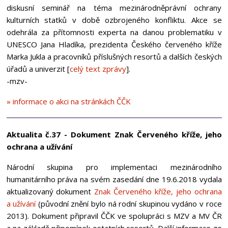
diskusní seminář na téma mezinárodněprávní ochrany
kulturních statků v době ozbrojeného konfliktu. Akce se
odehrála za přítomnosti experta na danou problematiku v
UNESCO Jana Hladíka, prezidenta Českého červeného kříže
Marka Jukla a pracovníků příslušných resortů a dalších českých
úřadů a univerzit [
celý text zprávy
].
-mzv-
» informace o akci na stránkách ČČK
Aktualita č.37 - Dokument Znak Červeného kříže, jeho
ochrana a užívání
Národní skupina pro implementaci mezinárodního
humanitárního práva na svém zasedání dne 19.6.2018 vydala
aktualizovaný dokument
Znak Červeného kříže, jeho ochrana
a užívání
(původní znění bylo ná rodní skupinou vydáno v roce
2013). Dokument připravil ČČK ve spolupráci s MZV a MV ČR
a na základě připomínek ostatních resortů. Další informace ze