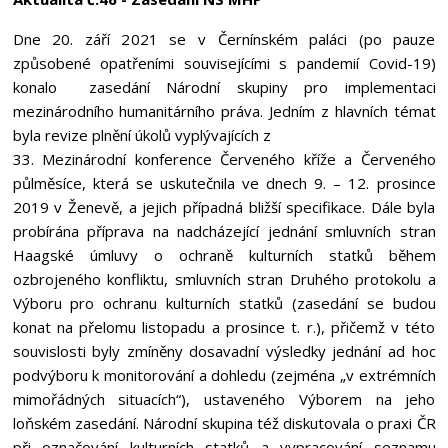
Dne 20. září 2021 se v Černínském paláci (po pauze
způsobené opatřeními souvisejícími s pandemií Covid-19)
konalo zasedání Národní skupiny pro implementaci
mezinárodního humanitárního práva. Jedním z hlavních témat
byla revize plnění úkolů vyplývajících z
33. Mezinárodní konference Červeného kříže a Červeného
půlměsíce, která se uskutečnila ve dnech 9. – 12. prosince
2019 v Ženevě, a jejich případná bližší specifikace. Dále byla
probírána příprava na nadcházející jednání smluvních stran
Haagské úmluvy o ochraně kulturních statků během
ozbrojeného konfliktu, smluvních stran Druhého protokolu a
Výboru pro ochranu kulturních statků (zasedání se budou
konat na přelomu listopadu a prosince t. r.), přičemž v této
souvislosti byly zmíněny dosavadní výsledky jednání ad hoc
podvýboru k monitorování a dohledu (zejména „v extrémních
mimořádných situacích“), ustaveného Výborem na jeho
loňském zasedání. Národní skupina též diskutovala o praxi ČR
při označování kulturních statků a vypracování seznamu