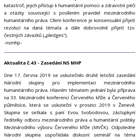
katastrof, jejich přístup k humanitární pomoci a zdravotní péči
a otázky související s posílením pravidel mezinárodního
humanitárního práva. Cílem konference je konsensuální přijetí
rezolucí na daná témata a dále dobrovolné přijetí tzv.
čestných závazků („pledges“).
-nsmhp-
Aktualita č.43 - Zasedání NS MHP
Dne 17. června 2019 se uskutečnilo druhé letošní zasedání
Národní skupiny pro implementaci mezinárodního
humanitárního práva. Hlavním tématem jednání byla příprava
na 33. Mezinárodní konferenci Červeného kříže a Červeného
půlměsíce, která se uskuteční v prosinci 2019 v Ženevě.
Skupina se setkala s paní Evou Svobodovou, zástupkyní
ředitelky odboru mezinárodního práva a humanitární politiky
Mezinárodního výboru Červeného kříže (MVČK). Odpoledne
Národní skupina uspořádala diskusní seminář na téma