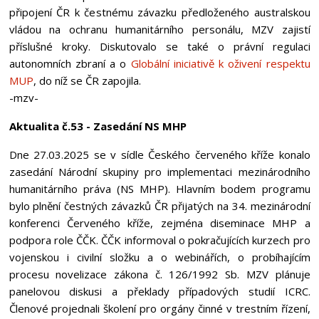
připojení ČR k čestnému závazku předloženého australskou
vládou na ochranu humanitárního personálu, MZV zajistí
příslušné kroky. Diskutovalo se také o právní regulaci
autonomních zbraní a o
Globální iniciativě k oživení respektu
MUP
, do níž se ČR zapojila.
-mzv-
Aktualita č.53 - Zasedání NS MHP
Dne 27.03.2025 se v sídle Českého červeného kříže konalo
zasedání Národní skupiny pro implementaci mezinárodního
humanitárního práva (NS MHP). Hlavním bodem programu
bylo plnění čestných závazků ČR přijatých na 34. mezinárodní
konferenci Červeného kříže, zejména diseminace MHP a
podpora role ČČK. ČČK informoval o pokračujících kurzech pro
vojenskou i civilní složku a o webinářích, o probíhajícím
procesu novelizace zákona č. 126/1992 Sb. MZV plánuje
panelovou diskusi a překlady případových studií ICRC.
Členové projednali školení pro orgány činné v trestním řízení,