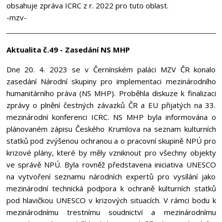
obsahuje zpráva ICRC z r. 2022 pro tuto oblast.
-mzv-
Aktualita č.49 - Zasedání NS MHP
Dne 20. 4. 2023 se v Černínském paláci MZV ČR konalo
zasedání Národní skupiny pro implementaci mezinárodního
humanitárního práva (NS MHP). Proběhla diskuze k finalizaci
zprávy o plnění čestných závazků ČR a EU přijatých na 33.
mezinárodní konferenci ICRC. NS MHP byla informována o
plánovaném zápisu Českého Krumlova na seznam kulturních
statků pod zvýšenou ochranou a o pracovní skupině NPÚ pro
krizové plány, které by měly vzniknout pro všechny objekty
ve správě NPÚ. Byla rovněž představena iniciativa UNESCO
na vytvoření seznamu národních expertů pro vysílání jako
mezinárodní technická podpora k ochraně kulturních statků
pod hlavičkou UNESCO v krizových situacích. V rámci bodu k
mezinárodnímu trestnímu soudnictví a mezinárodnímu