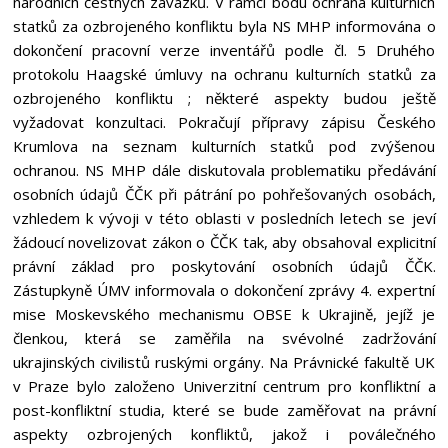
národních čestných závazků. V rámci bodu ochrana kulturních
statků za ozbrojeného konfliktu byla NS MHP informována o
dokončení pracovní verze inventářů podle čl. 5 Druhého
protokolu Haagské úmluvy na ochranu kulturních statků za
ozbrojeného konfliktu ; některé aspekty budou ještě
vyžadovat konzultaci. Pokračují přípravy zápisu Českého
Krumlova na seznam kulturních statků pod zvýšenou
ochranou. NS MHP dále diskutovala problematiku předávání
osobních údajů ČČK při pátrání po pohřešovaných osobách,
vzhledem k vývoji v této oblasti v posledních letech se jeví
žádoucí novelizovat zákon o ČČK tak, aby obsahoval explicitní
právní základ pro poskytování osobních údajů ČČK.
Zástupkyně ÚMV informovala o dokončení zprávy 4. expertní
mise Moskevského mechanismu OBSE k Ukrajině, jejíž je
členkou, která se zaměřila na svévolné zadržování
ukrajinských civilistů ruskými orgány. Na Právnické fakultě UK
v Praze bylo založeno Univerzitní centrum pro konfliktní a
post-konfliktní studia, které se bude zaměřovat na právní
aspekty ozbrojených konfliktů, jakož i poválečného