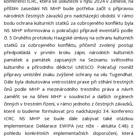
konferenci ICRC, která se uskuteční v říjnu 2024 v Ženevě, na
příštím zasedání NS MHP bude potřeba začít s přípravou
národních čestných závazků pro nadcházející období. V rámci
bodu ochrana kulturních statků za ozbrojeného konfliktu byla
NS MHP informována o pokračující přípravě inventářů podle
čl. 5 Druhého protokolu Haagské úmluvy na ochranu kulturních
statků za ozbrojeného konfliktu, přičemž zvolený postup
předpokládá v prvním kroku zápis národních kulturních
památek a památek zapsaných na Seznamu světového
kulturního a přírodního dědictví UNESCO. Pokračují rovněž
přípravy umístění znaku zvýšené ochrany na vilu Tugendhat.
Dále byla diskutována vnitrostátní praxe při stíhání trestných
činů podle MHP a mezinárodního trestního práva a návrh
zaměřit se na šíření MHP v soudnictví a dalších orgánech
činných v trestním řízení, v rámci jednoho z čestných závazků,
které si budeme formulovat pro nadcházející 34. konferenci
ICRC. NS MHP se bude dále zabývat také otázkou
implementace Deklarace EWIPA (viz níže - aktulita č.48) z
pohledu konkrétních implementačních doporučení, která