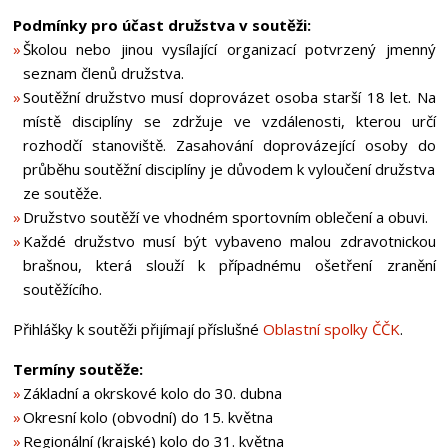
Podmínky pro účast družstva v soutěži:
Školou nebo jinou vysílající organizací potvrzený jmenný
seznam členů družstva.
Soutěžní družstvo musí doprovázet osoba starší 18 let. Na
místě disciplíny se zdržuje ve vzdálenosti, kterou určí
rozhodčí stanoviště. Zasahování doprovázející osoby do
průběhu soutěžní disciplíny je důvodem k vyloučení družstva
ze soutěže.
Družstvo soutěží ve vhodném sportovním oblečení a obuvi.
Každé družstvo musí být vybaveno malou zdravotnickou
brašnou, která slouží k případnému ošetření zranění
soutěžícího.
Přihlášky k soutěži přijímají příslušné
Oblastní spolky ČČK
.
Termíny soutěže:
Základní a okrskové kolo do 30. dubna
Okresní kolo (obvodní) do 15. května
Regionální (krajské) kolo do 31. května