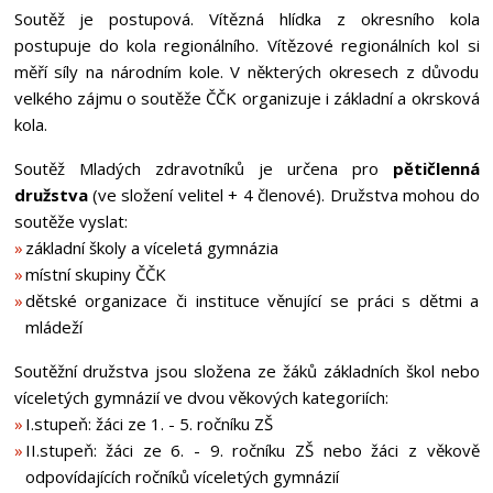
Soutěž je postupová. Vítězná hlídka z okresního kola
postupuje do kola regionálního. Vítězové regionálních kol si
měří síly na národním kole. V některých okresech z důvodu
velkého zájmu o soutěže ČČK organizuje i základní a okrsková
kola.
Soutěž Mladých zdravotníků je určena pro
pětičlenná
družstva
(ve složení velitel + 4 členové). Družstva mohou do
soutěže vyslat:
základní školy a víceletá gymnázia
místní skupiny ČČK
dětské organizace či instituce věnující se práci s dětmi a
mládeží
Soutěžní družstva jsou složena ze žáků základních škol nebo
víceletých gymnázií ve dvou věkových kategoriích:
I.stupeň: žáci ze 1. - 5. ročníku ZŠ
II.stupeň: žáci ze 6. - 9. ročníku ZŠ nebo žáci z věkově
odpovídajících ročníků víceletých gymnázií